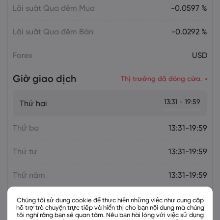
Overheating, U.S. Trade Policy Risk
Lãi suất Qua đêm Mua
-0.0597 %
Lãi suất Qua đêm Bán
-0.0292 %
Forex
USD
Giờ giao dịch
Thị trường đã đóng cửa.
13:31 - 19:59
Thứ hai
Thứ ba
13:31-19:59
Thứ tư
13:31-19:59
Thứ năm
13:31-19:59
Thứ sáu
13:31-19:59
Chúng tôi sử dụng cookie để thực hiện những việc như cung cấp
hỗ trợ trò chuyện trực tiếp và hiển thị cho bạn nội dung mà chúng
tôi nghĩ rằng bạn sẽ quan tâm. Nếu bạn hài lòng với việc sử dụng