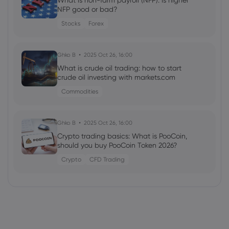
What is non-farm payroll (NFP): Is higher
NFP good or bad?
Stocks
Forex
Ghko B
2025 Oct 26, 16:00
What is crude oil trading: how to start
crude oil investing with markets.com
Commodities
Ghko B
2025 Oct 26, 16:00
Crypto trading basics: What is PooCoin,
should you buy PooCoin Token 2026?
Crypto
CFD Trading