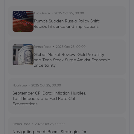
Ava Grace
2025 Oct 25, 00:00
Trump's Sudden Russia Policy Shift:
Rubio's Influence and Implications
Emma Rose
2025 Oct 25, 00:00
Global Market Review: Gold Volatility
and Tech Stock Surge Amidst Economic
Uncertainty
Noah Lee
2025 Oct 25, 00:00
September CPI Data: Inflation Hurdles,
Tariff Impacts, and Fed Rate Cut
Expectations
Emma Rose
2025 Oct 25, 00:00
Navigating the AI Boom: Strategies for