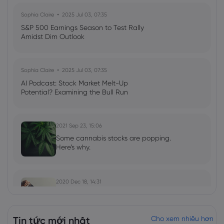
Sophia Claire
2025 Jul 03, 07:35
S&P 500 Earnings Season to Test Rally
Amidst Dim Outlook
Sophia Claire
2025 Jul 03, 07:35
AI Podcast: Stock Market Melt-Up
Potential? Examining the Bull Run
2021 Sep 23, 15:06
Some cannabis stocks are popping.
Here’s why.
2020 Dec 18, 14:31
Are cannabis stocks poised for a second
wave?
Tin tức mới nhất
Cho xem nhiều hơn