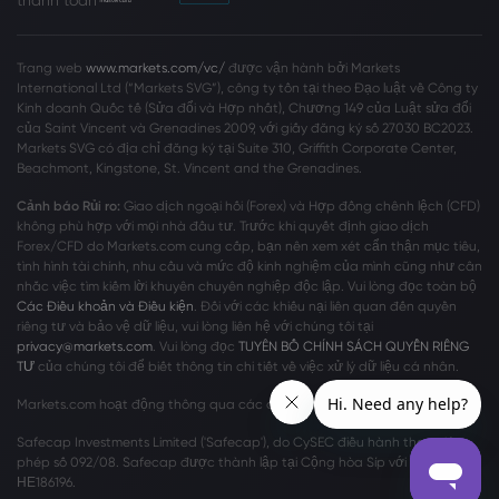
thanh toán
Trang web
www.markets.com/vc/
được vận hành bởi Markets
International Ltd (“Markets SVG”), công ty tồn tại theo Đạo luật về Công ty
Kinh doanh Quốc tế (Sửa đổi và Hợp nhất), Chương 149 của Luật sửa đổi
của Saint Vincent và Grenadines 2009, với giấy đăng ký số 27030 BC2023.
Markets SVG có địa chỉ đăng ký tại Suite 310, Griffith Corporate Center,
Beachmont, Kingstone, St. Vincent and the Grenadines.
Cảnh báo Rủi ro:
Giao dịch ngoại hối (Forex) và Hợp đồng chênh lệch (CFD)
không phù hợp với mọi nhà đầu tư. Trước khi quyết định giao dịch
Forex/CFD do Markets.com cung cấp, bạn nên xem xét cẩn thận mục tiêu,
tình hình tài chính, nhu cầu và mức độ kinh nghiệm của mình cũng như cân
nhắc việc tìm kiếm lời khuyên chuyên nghiệp độc lập. Vui lòng đọc toàn bộ
Các Điều khoản và Điều kiện
. Đối với các khiếu nại liên quan đến quyền
riêng tư và bảo vệ dữ liệu, vui lòng liên hệ với chúng tôi tại
privacy@markets.com
. Vui lòng đọc
TUYÊN BỐ CHÍNH SÁCH QUYỀN RIÊNG
TƯ
của chúng tôi để biết thông tin chi tiết về việc xử lý dữ liệu cá nhân.
Markets.com hoạt động thông qua các chi nhánh sau:
Safecap Investments Limited ('Safecap'), do CySEC điều hành theo giấy
phép số 092/08. Safecap được thành lập tại Cộng hòa Síp với số công ty
ΗΕ186196.