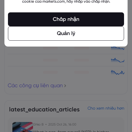
cookie của markets.com, hãy nhấp vào chấp nhận.
Các công cụ liên quan
Chấp nhận
Tài sản
Bán
Mua
% Thay đổi
Quản lý
Các công cụ liên quan
latest_education_articles
Cho xem nhiều hơn
Ghko B
2025 Oct 26, 16:00