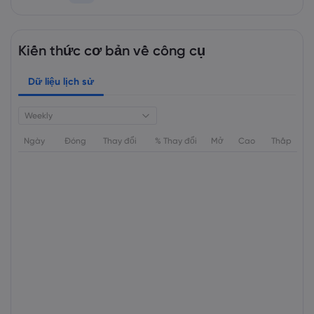
Kiến thức cơ bản về công cụ
Dữ liệu lịch sử
Weekly
Ngày
Đóng
Thay đổi
% Thay đổi
Mở
Cao
Thấp