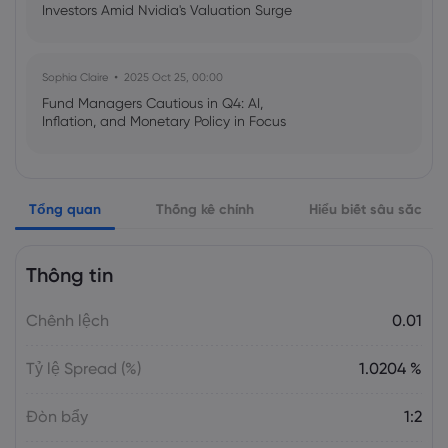
Investors Amid Nvidia's Valuation Surge
Sophia Claire
2025 Oct 25, 00:00
Fund Managers Cautious in Q4: AI,
Inflation, and Monetary Policy in Focus
Emma Rose
2025 Oct 25, 00:00
Tổng quan
Thống kê chính
Hiểu biết sâu sắc
US Government Shutdown Threatens
October Inflation Data Release
Thông tin
Sophia Claire
2025 Oct 24, 00:00
Chênh lệch
0.01
US-EU Relations: Russia Sanctions Unite
Despite Trade Tensions
Tỷ lệ Spread (%)
1.0204 %
Emma Rose
2025 Oct 24, 00:00
Đòn bẩy
1:2
BOJ Warns of Japan Stock Market