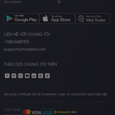
Chi nhánh
IB
LIÊN HỆ VỚI CHÚNG TÔI
+12845680155
support@markets.com
THEO DÕI CHÚNG TÔI TRÊN
Gói pháp chế
Tuyên bố về Cookie
Trực tuyến an toàn
Chính sách bảo mật
Cách thức