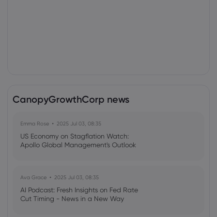
CanopyGrowthCorp news
Emma Rose
2025 Jul 03, 08:35
US Economy on Stagflation Watch:
Apollo Global Management's Outlook
Ava Grace
2025 Jul 03, 08:35
AI Podcast: Fresh Insights on Fed Rate
Cut Timing - News in a New Way