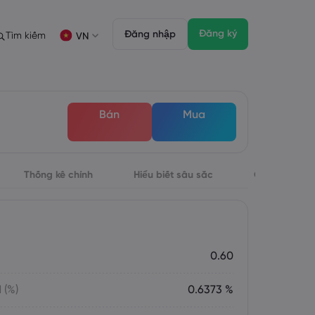
Đăng ký
Đăng nhập
Tìm kiếm
VN
ịch
ích
Gói pháp chế
Tính năng giao dịch
Gói pháp chế
Độ sâu của thị trường
English
English
Bán
Mua
English (ZA)
English (St. Vincent)
FD
 giao dịch
Dansk
Italiano
Danish
Italian
Bahasa Melayu
ภาษาไทย
Malay
Thai
िन्दी
Thống kê chính
Português
Hiểu biết sâu sắc
Giới thiệu
Hindi
Portuguese
đối với thị trường chứng khoán
Đáo hạn Hàng tuần
0.60
 (%)
0.6373 %