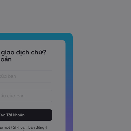
 giao dịch chứ?
hoản
phải dài từ 8 đến 15 ký tự
phải chứa ít nhất 1 chữ số
phải chứa ít nhất 1 ký tự viết hoa
o một tài khoản, bạn đồng ý