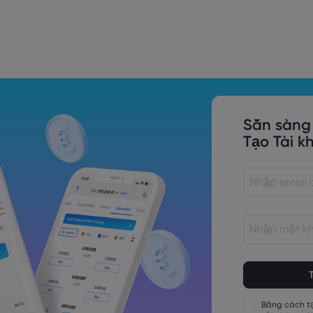
Trade Tensions
S. Trade Policy Risk
Sẵn sàng
Tạo Tài k
Các mật khẩu 
Các mật khẩu 
Các mật khẩu 
Bằng cách tạ