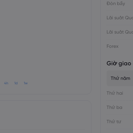
Đòn bẩy
Lãi suất Q
Lãi suất Q
Forex
Giờ giao 
Thứ năm
4h
1d
1w
Thứ hai
Thứ ba
Thứ tư