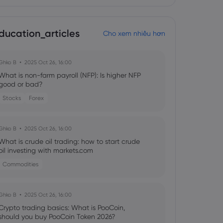
ducation_articles
Cho xem nhiều hơn
Ghko B
2025 Oct 26, 16:00
What is non-farm payroll (NFP): Is higher NFP
good or bad?
Stocks
Forex
Ghko B
2025 Oct 26, 16:00
What is crude oil trading: how to start crude
oil investing with markets.com
Commodities
Ghko B
2025 Oct 26, 16:00
Crypto trading basics: What is PooCoin,
should you buy PooCoin Token 2026?