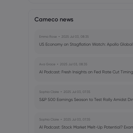
Cameco news
Emma Rose
2025 Jul 03, 08:35
US Economy on Stagflation Watch: Apollo Globa
Ava Grace
2025 Jul 03, 08:35
AI Podcast: Fresh Insights on Fed Rate Cut Timi
Sophia Claire
2025 Jul 03, 07:35
S&P 500 Earnings Season to Test Rally Amidst D
Sophia Claire
2025 Jul 03, 07:35
AI Podcast: Stock Market Melt-Up Potential? Exam