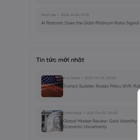
Noah Lee
2025 Jul 03, 07:35
AI Podcast: Does the Gold-Platinum Ratio Signal
Tin tức mới nhất
Ava Grace
2025 Oct 25, 00:00
Trump's Sudden Russia Policy Shift: Ru
Emma Rose
2025 Oct 25, 00:00
Global Market Review: Gold Volatility
Economic Uncertainty