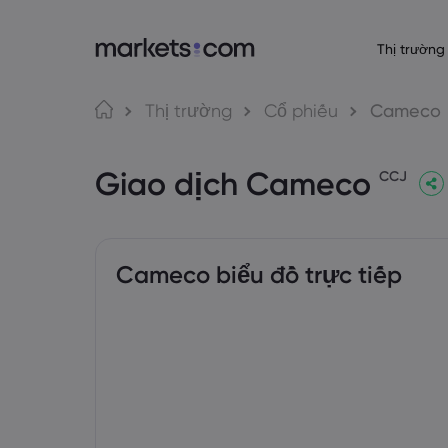
Thị trường
Giới thiệu về 
Nền tảng gi
Sả
Ngôn ngữ
Thị trường
Cổ phiếu
Cameco
Lý do chọn Market
Nền tảng Web
English
English
Forex
Giao dịch Cameco
English (Global)
English (EU)
Cung cấp toàn cầ
Ứng dụng
CCJ
Deutsch
Español
Hàng
Tập đoàn của chún
MT4
German
Spanish (Latam)
Nederlands
العربية
Giải thưởng và Tru
MT5
Dutch
Arabic
Tiền 
繁體中文
简体中文
Giao dịch mạng 
Traditional Chinese
Simplified Chinese
Cameco biểu đồ trực tiếp
Bahasa Indonesia
한국어
Trái 
Trading Central
Indonesian
Korean