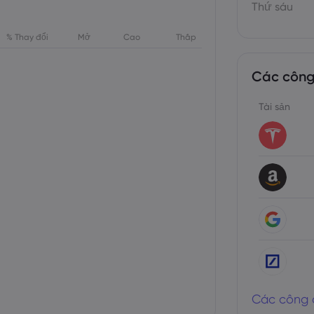
Thứ sáu
% Thay đổi
Mở
Cao
Thấp
Các công
Tài sản
Các công 