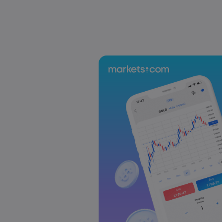
US-EU Relations: Russia Sanctions Unite Despite 
Emma Rose
2025 Oct 24, 00:00
BOJ Warns of Japan Stock Market Overheating, U.