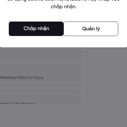
chấp nhận.
pacts, and Fed Rate Cut
Chấp nhận
Quản lý
Amid Nvidia's Valuation
Monetary Policy in Focus
ation Data Release