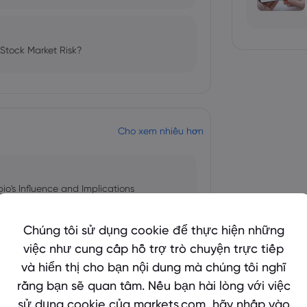
 Stock Market Risk?
Cho xem nhiều hơn
bio's Influence and Implications
Chúng tôi sử dụng cookie để thực hiện những
việc như cung cấp hỗ trợ trò chuyện trực tiếp
và hiển thị cho bạn nội dung mà chúng tôi nghĩ
 and Tech Stock Surge Amidst
rằng bạn sẽ quan tâm. Nếu bạn hài lòng với việc
sử dụng cookie của markets.com, hãy nhấp vào