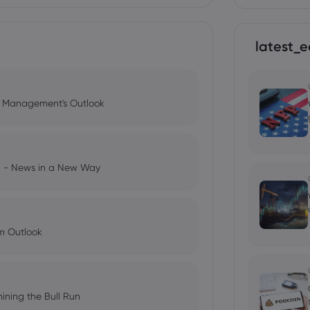
latest_e
l Management's Outlook
ng - News in a New Way
im Outlook
ining the Bull Run