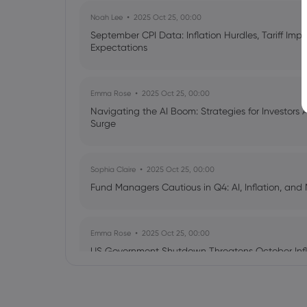
Noah Lee
2025 Oct 25, 00:00
September CPI Data: Inflation Hurdles, Tariff Im
Expectations
Emma Rose
2025 Oct 25, 00:00
Navigating the AI Boom: Strategies for Investors 
Surge
Sophia Claire
2025 Oct 25, 00:00
Fund Managers Cautious in Q4: AI, Inflation, and 
Emma Rose
2025 Oct 25, 00:00
US Government Shutdown Threatens October Infl
Sophia Claire
2025 Oct 24, 00:00