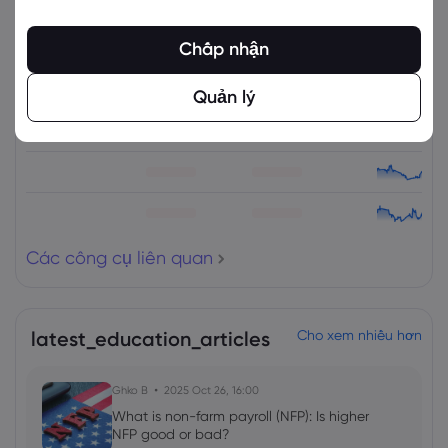
Các công cụ liên quan
Chấp nhận
Tài sản
Bán
Mua
% Thay đổi
Quản lý
Các công cụ liên quan
latest_education_articles
Cho xem nhiều hơn
Ghko B
2025 Oct 26, 16:00
What is non-farm payroll (NFP): Is higher
NFP good or bad?