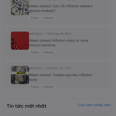
Week ahead: Can US inflation redirect
global markets?
Forex
Indices
Neil Wilson
2024 Feb 08, 08:15
Week ahead: Inflation data to drive
macro narrative
Forex
Indices
Neil Wilson
2023 Nov 10, 11:00
Week ahead: Traders eye key inflation
data
Forex
Indices
Neil Wilson
2023 Có thể 12, 03:57
Tin tức mới nhất
Cho xem nhiều hơn
Week ahead: US retail sales, Walmart
earnings