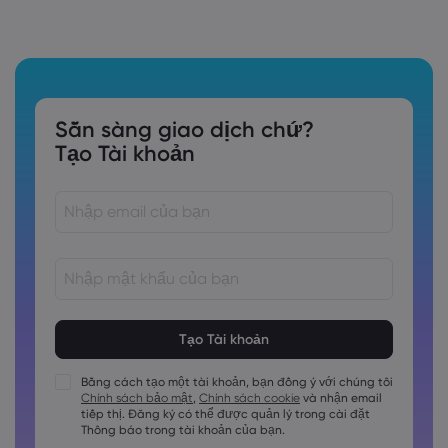
Sẵn sàng giao dịch chứ?
Tạo Tài khoản
Các mật khẩu phải dài từ 8 đến 15 ký tự
Các mật khẩu phải chứa ít nhất 1 chữ số
Các mật khẩu phải chứa ít nhất 1 ký tự viết hoa
Bằng cách tạo một tài khoản, bạn đồng ý với chúng tôi
Chính sách bảo mật
,
Chính sách cookie
và nhận email
Các mật khẩu phải chứa ít nhất 1 ký tự viết thường
tiếp thị. Đăng ký có thể được quản lý trong cài đặt
Mật khẩu phải chứa ~!@#£%^&amp;*()_-+=:;&lt;&gt;\{,\[]?,.
Thông báo trong tài khoản của bạn.