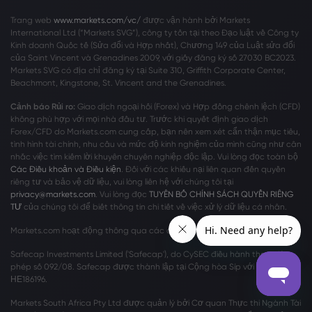
Trang web
www.markets.com/vc/
được vận hành bởi Markets
International Ltd (“Markets SVG”), công ty tồn tại theo Đạo luật về Công ty
Kinh doanh Quốc tế (Sửa đổi và Hợp nhất), Chương 149 của Luật sửa đổi
của Saint Vincent và Grenadines 2009, với giấy đăng ký số 27030 BC2023.
Markets SVG có địa chỉ đăng ký tại Suite 310, Griffith Corporate Center,
Beachmont, Kingstone, St. Vincent and the Grenadines.
Cảnh báo Rủi ro:
Giao dịch ngoại hối (Forex) và Hợp đồng chênh lệch (CFD)
không phù hợp với mọi nhà đầu tư. Trước khi quyết định giao dịch
Forex/CFD do Markets.com cung cấp, bạn nên xem xét cẩn thận mục tiêu,
tình hình tài chính, nhu cầu và mức độ kinh nghiệm của mình cũng như cân
nhắc việc tìm kiếm lời khuyên chuyên nghiệp độc lập. Vui lòng đọc toàn bộ
Các Điều khoản và Điều kiện
. Đối với các khiếu nại liên quan đến quyền
riêng tư và bảo vệ dữ liệu, vui lòng liên hệ với chúng tôi tại
privacy@markets.com
. Vui lòng đọc
TUYÊN BỐ CHÍNH SÁCH QUYỀN RIÊNG
TƯ
của chúng tôi để biết thông tin chi tiết về việc xử lý dữ liệu cá nhân.
Markets.com hoạt động thông qua các chi nhánh sau:
Safecap Investments Limited ('Safecap'), do CySEC điều hành theo giấy
phép số 092/08. Safecap được thành lập tại Cộng hòa Síp với số công ty
ΗΕ186196.
Markets South Africa Pty Ltd được quản lý bởi Cơ quan Thực thi Ngành Tài