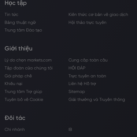
Học tập
Tin tức
Kiến thức cơ bản về giao dịch
Bảng thuật ngữ
Hội thảo trực tuyến
Trung tâm Đào tạo
Giới thiệu
Lý do chọn markets.com
Cung cấp toàn cầu
Tập đoàn của chúng tôi
HỎI ĐÁP
Gói pháp chế
Trực tuyến an toàn
Khiếu nại
Liên hệ Hỗ trợ
Trung tâm Trợ giúp
Sitemap
Tuyên bố về Cookie
Giải thưởng và Truyền thông
Đối tác
Chi nhánh
IB