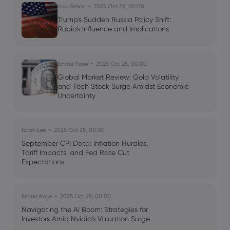
Ava Grace
2025 Oct 25, 00:00
Trump's Sudden Russia Policy Shift:
Rubio's Influence and Implications
2022 Aug 14, 05:43
Week ahead: This is the semi-final of
earnings season, FOMC meeting minutes
in focus
Emma Rose
2025 Oct 25, 00:00
Global Market Review: Gold Volatility
and Tech Stock Surge Amidst Economic
Uncertainty
Noah Lee
2025 Oct 25, 00:00
September CPI Data: Inflation Hurdles,
Tariff Impacts, and Fed Rate Cut
Expectations
Emma Rose
2025 Oct 25, 00:00
Navigating the AI Boom: Strategies for
Investors Amid Nvidia's Valuation Surge