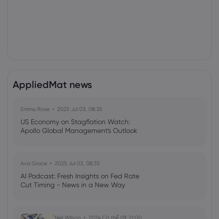
AppliedMat news
Emma Rose
2025 Jul 03, 08:35
US Economy on Stagflation Watch:
Apollo Global Management's Outlook
Ava Grace
2025 Jul 03, 08:35
AI Podcast: Fresh Insights on Fed Rate
Cut Timing - News in a New Way
Neil Wilson
2024 Có thể 09, 21:00