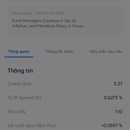
Sophia Claire
2025 Oct 25, 00:00
Fund Managers Cautious in Q4: AI,
Inflation, and Monetary Policy in Focus
Emma Rose
2025 Oct 25, 00:00
Tổng quan
Thống kê chính
Hiểu biết sâu sắc
US Government Shutdown Threatens
October Inflation Data Release
Thông tin
Sophia Claire
2025 Oct 24, 00:00
Chênh lệch
3.37
US-EU Relations: Russia Sanctions Unite
Despite Trade Tensions
Tỷ lệ Spread (%)
0.6273 %
Emma Rose
2025 Oct 24, 00:00
Đòn bẩy
1:10
BOJ Warns of Japan Stock Market
Overheating, U.S. Trade Policy Risk
Lãi suất Qua đêm Mua
-0.0597 %