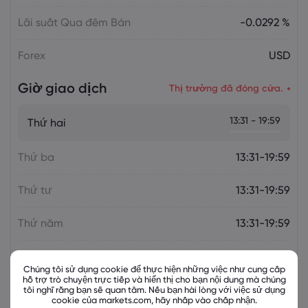
Lãi suất Qua đêm Bán
-0.0292 %
Forex
USD
Giờ giao dịch
Thị trường đã đóng cửa.
13:31 - 19:59
Thứ hai
Thứ ba
13:31-19:59
Thứ tư
13:31-19:59
Thứ năm
13:31-19:59
Thứ sáu
13:31-19:59
Chúng tôi sử dụng cookie để thực hiện những việc như cung cấp
hỗ trợ trò chuyện trực tiếp và hiển thị cho bạn nội dung mà chúng
tôi nghĩ rằng bạn sẽ quan tâm. Nếu bạn hài lòng với việc sử dụng
cookie của markets.com, hãy nhấp vào chấp nhận.