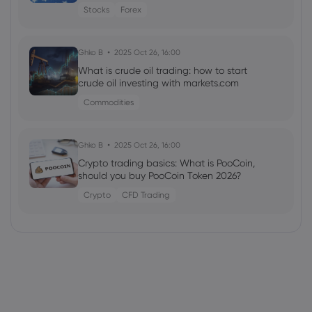
Stocks
Forex
Ghko B
2025 Oct 26, 16:00
What is crude oil trading: how to start
crude oil investing with markets.com
Commodities
Ghko B
2025 Oct 26, 16:00
Crypto trading basics: What is PooCoin,
should you buy PooCoin Token 2026?
Crypto
CFD Trading