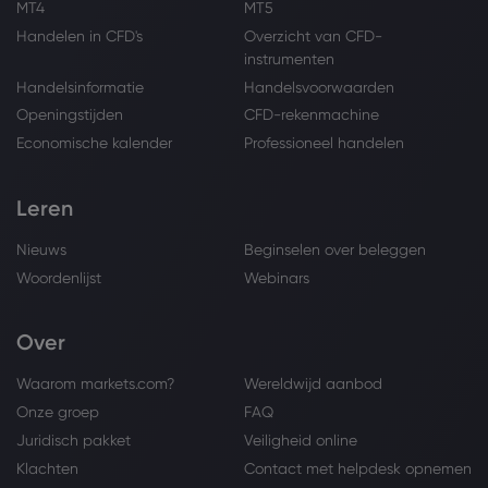
MT4
MT5
Handelen in CFD's
Overzicht van CFD-
instrumenten
Handelsinformatie
Handelsvoorwaarden
Openingstijden
CFD-rekenmachine
Economische kalender
Professioneel handelen
Leren
Nieuws
Beginselen over beleggen
Woordenlijst
Webinars
Over
Waarom markets.com?
Wereldwijd aanbod
Onze groep
FAQ
Juridisch pakket
Veiligheid online
Klachten
Contact met helpdesk opnemen