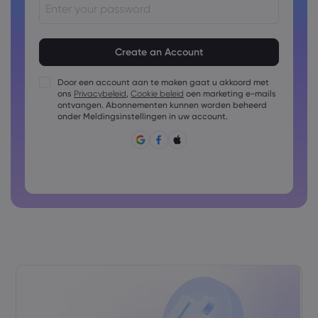
Het wachtwoord moet uit 8 tot 15 tekens bestaan
Het wachtwoord moet ten minste 1 cijfer bevatten
Het wachtwoord moet ten minste 1 hoofdletter bevatten
Door een account aan te maken gaat u akkoord met
ons
Privacybeleid
,
Cookie beleid
oen marketing e-mails
Het wachtwoord moet ten minste 1 kleine letter bevatten
ontvangen. Abonnementen kunnen worden beheerd
Wachtwoord mag bestaan uit: ~!@#£%^&amp;*()_-
onder Meldingsinstellingen in uw account.
+=:;&lt;&gt;{,[]?,.
Wachtwoord mag niet vaak gebruikt zijn
Wachtwoord mag alleen Latijnse tekens bevatten
Wachtwoorden mogen geen spaties bevatten