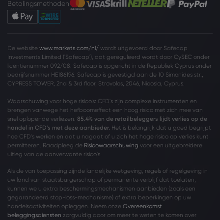
Betalingsmethoden
De website
www.markets.com/nl/
wordt uitgevoerd door Safecap
Investments Limited ('Safecap'), dat gereguleerd wordt door CySEC onder
licentienummer 092/08. Safecap is opgericht in de Republiek Cyprus onder
bedrijfsnummer HE186196. Safecap is gevestigd aan de 10 Simonides str.,
CYPRESS TOWER, 2nd & 3rd floor, Strovolos, 2046, Nicosia, Cyprus.
Waarschuwing voor hoge risico’s: CFD's zijn complexe instrumenten en
brengen vanwege het hefboomeffect een hoog risico met zich mee van
snel oplopende verliezen.
85.4% van de retailbeleggers lijdt verlies op de
handel in CFD's met deze aanbieder.
Het is belangrijk dat u goed begrijpt
hoe CFD's werken en dat u nagaat of u zich het hoge risico op verlies kunt
permitteren. Raadpleeg de
Risicowaarschuwing
voor een uitgebreidere
uitleg van de aanverwante risico's.
Als de van toepassing zijnde landelijke wetgeving, regels of regelgeving in
uw land van staatsburgerschap of permanente verblijf dat toelaten,
kunnen we u extra beschermingsmechanismen aanbieden (zoals een
gegarandeerd stop-loss-mechanisme) of extra beperkingen op uw
handelsactiviteiten opleggen. Neem onze
Overeenkomst
beleggingsdiensten
zorgvuldig door om meer te weten te komen over