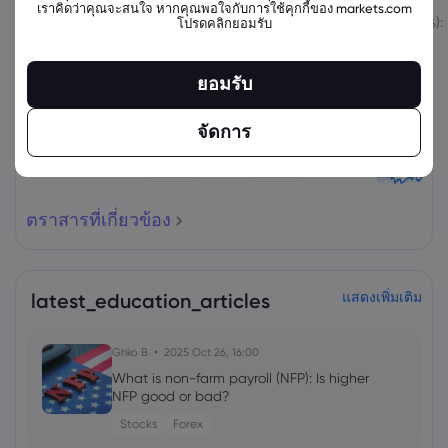
เราคิดว่าคุณจะสนใจ หากคุณพอใจกับการใช้คุกกี้ของ markets.com
สินทรัพย์
ขาย
ซื้อ
เปลี่ยนแปลง (%):
โปรดคลิกยอมรับ
ยอมรับ
จัดการ
ตราสารที่เกี่ยวข้อง
latest_education_articles
แสดงเพิ่มเติม
Ghko B
2025 Oct 26, 16:00
What is non-farm payroll (NFP): Is higher
NFP good or bad?
Stocks
Forex