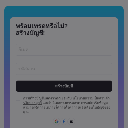
พร้อมเทรดหรือไม่?
สร้างบัญชี!
รหัสผ่านต้องมีความยาวระหว่าง 8 ถึง 15 ตัว
รหัสผ่านต้องมีอักขระตัวเลขอย่างน้อย 1 ตัว
รหัสผ่านต้องมีตัวพิมพ์ใหญ่อย่างน้อย 1 ตัว
การสร้างบัญชีแสดงว่าคุณยอมรับ
นโยบายความเป็นส่วนตัว
,
นโยบายคุกกี้
และรับอีเมลทางการตลาด การสมัครรับข้อมูล
รหัสผ่านต้องมีตัวพิมพ์เล็กอย่างน้อย 1 ตัว
สามารถจัดการได้ภายใต้การตั้งค่าการแจ้งเตือนในบัญชีของ
รหัสผ่านจะต้องประกอบด้วย ~!@#£%^&amp;*()_-
คุณ
+=:;&lt;&lt;&gt;{{,[[]?,.
ไม่สามารถใช้รหัสผ่านที่คาดเดาง่าย