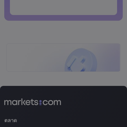
รหัสผ่านห้ามประกอบด้วยตัวอักษรที่ไม่ใช่ตัวอักษรละติน
รหัสผ่านห้ามประกอบด้วยช่องว่าง
ตลาด