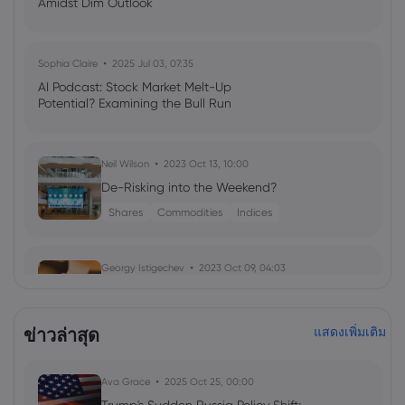
Amidst Dim Outlook
Sophia Claire
2025 Jul 03, 07:35
AI Podcast: Stock Market Melt-Up
Potential? Examining the Bull Run
Neil Wilson
2023 Oct 13, 10:00
De-Risking into the Weekend?
Shares
Commodities
Indices
Georgy Istigechev
2023 Oct 09, 04:03
Birkenstock IPO: Shoemaker eyes $9bn
valuation in NYSE float
ข่าวล่าสุด
แสดงเพิ่มเติม
Shares
IPO
Ava Grace
2025 Oct 25, 00:00