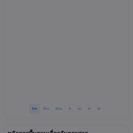
เกี่ยวกับ Markets.
ทำไมต้องเทรดกับ Ma
ความช่วยเหลือแล
ข้อเสนอทั่วโลก
คำถามที่พบบ่อย
ข้อมูลและความปล
กลุ่มของเรา
ศูนย์ช่วยเหลือ
ความปลอดภัยบนโล
เอกสารด้านกฎหม
รางวัลและสื่อ
ติดต่อฝ่ายสนับสนุน
การเปิดเผยข้อมูลคุกก
เอกสารด้านกฎหมา
เรื่องร้องเรียน
5m
15m
30m
1h
4h
1d
1w