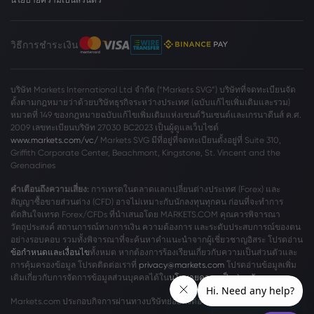
วิธีการชำระเงิน
บริษัท Markets International Ltd จำกัด (“Markets SVG”) บริษัทที่จดทะเบียนจัด
ตั้งตามกฎหมายว่าด้วยบริษัทธุรกิจระหว่างประเทศ (ฉบับแก้ไขเพิ่มเติมและรวม)
หมวดที่ 149 ของกฎหมายฉบับแก้ไขเพิ่มเติมแห่งเซนต์วินเซนต์และเกรนาดีนส์ ค.ศ.
2009 เลขทะเบียนบริษัท 27030 BC2023 เป็นผู้ดูแลเว็บไซต์
www.markets.com/vc/
Markets SVG มีที่อยู่ที่จดทะเบียนตั้งอยู่ที่ Suite 310,
Griffith Corporate Center, Beachmont, Kingstone, St. Vincent and the
Grenadines
คำเตือนถึงความเสี่ยง:
การเทรดในตลาดแลกเปลี่ยนต่างประเทศ (Forex) และ
สัญญาซื้อขายส่วนต่าง (CFD) อาจไม่เหมาะกับนักลงทุนทุกคน ก่อนที่จะทำการ
ตัดสินใจเทรด Forex/CFDs ที่นำเสนอโดย MARKETS.COM คุณควรพิจารณา
วัตถุประสงค์ สถานการณ์ทางการเงิน ความต้องการ และระดับประสบการณ์ของตน
อย่างรอบคอบ รวมทั้งพิจารณาที่จะค้นหาคำแนะนำจากผู้เชี่ยวชาญอิสระ โปรดอ่าน
ข้อกำหนดและเงื่อนไข
ทั้งหมด หากต้องการร้องเรียนเกี่ยวกับความเป็นส่วนตัวและ
การคุ้มครองข้อมูล โปรดติดต่อเราที่
privacy@markets.com
โปรดอ่านข้อมูลเพิ่ม
เติมเกี่ยวกับการจัดการข้อมูลส่วนบุคคลได้ใน
นโยบายความเป็นส่วนตัว
ของเรา
Markets.com ประกอบกิจการผ่านทางบริษัทย่อยดังต่อไปนี้: