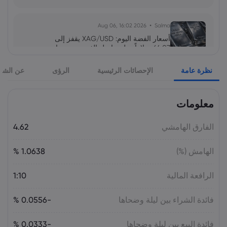
2026 Aug 06, 16:02
Salma
أسعار الفضة اليوم: XAG/USD يقفز إلى
64.07 دولاراً.. هل تواصل الفضة صعودها نحو
65 دولاراً؟
نظرة عامة
الإحصائات الرئيسية
الرؤى
عن الشر
السلع
معلومات
2026 Aug 05, 16:03
Salma
سهم سابك للمغذيات عند 121.30 ريال.. هل
تدعمه التوزيعات بعد تراجع الأرباح 64%؟
الفارق الهامشي
4.62
الأسهم
الهامش (%)
1.0638 %
2026 Aug 05, 16:02
Salma
الرافعة المالية
1:10
سعر اليورو مقابل الليرة التركية اليوم:
EUR/TRY قرب 55.05 ليرة.. هل يتجاوز 56؟
فائدة الشراء بين ليلة وضحاها
-0.0556 %
فائدة البيع بين ليلة وضحاها
-0.0333 %
2026 Aug 05, 16:02
Salma