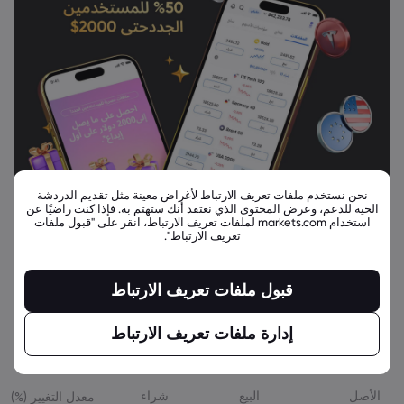
نحن نستخدم ملفات تعريف الارتباط لأغراض معينة مثل تقديم الدردشة
الحية للدعم، وعرض المحتوى الذي نعتقد أنك ستهتم به. فإذا كنت راضيًا عن
استخدام markets.com لملفات تعريف الارتباط، انقر على "قبول ملفات
تعريف الارتباط".
قبول ملفات تعريف الارتباط
إدارة ملفات تعريف الارتباط
أدوات مالية ذات صلة
الأصل
البيع
شراء
معدل التغيير (%)