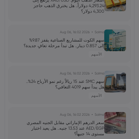
أسعار الذهب اليوم: XAU/USD يرتفع إلى
الاصطناعي استدامة الدورة؟
4,293.24 دولاراً.. هل يخترق الذهب حاجز
4,300 دولار؟
فاطمة
2026 Jun 13, 00:00
رئيس الاحتياطي الفيدرالي الجديد: نحو إعادة
2026 Aug 06, 16:02
Salma
تشكيل التواصل والتحكم في التوقعات
سهم الكوت للمشاريع الصناعية يقفز 9.87%
إلى 0.857 دينار.. هل تبدأ مرحلة تعافٍ جديدة؟
الأسهم
محمد
2026 Jun 13, 00:00
جولدمان ساكس يخفض توقعات أسعار النفط
لعام 2027 وسط تغيرات في العرض والطلب
2026 Aug 06, 16:02
Salma
سهم SMC عند 15 ريالاً رغم نمو الأرباح 24%..
هل يبدأ سهم 4019 التعافي؟
علي
2026 Jun 13, 00:00
الأسهم
تقلبات سوق الأسهم الأمريكية: تحولات
وتوقعات المستثمرين
2026 Aug 06, 16:02
Salma
سعر الدرهم الإماراتي مقابل الجنيه المصري
AED/EGP عند 13.53 جنيه.. هل يعيد اختبار
مستوى 14 جنيهاً؟