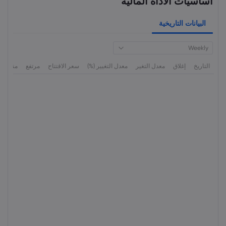
أساسيات الأداة المالية
البيانات التاريخية
Weekly
التاريخ
إغلاق
معدل التغير
معدل التغيير (%)
سعر الاقتتاح
مرتفع
منخفض