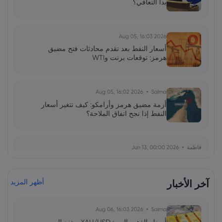
بدأ التعافي؟
2026 Aug 05, 16:03
أسعار النفط بعد تقدم محادثات فتح مضيق
هرمز: توقعات برنت وWTI
2026 Aug 05, 16:02
Salma
أزمة مضيق هرمز وأرامكو: كيف تتغير أسعار
النفط إذا نجح اتفاق الملاحة؟
فاطمة
2026 Jun 13, 00:00
بولصة الاحتياطي الفيدرالي تحت قيادة وارش:
توازن دقيق بين التضخم واستقرار السوق
آخر الأخبار
أظهر المزيد
فاطمة
2026 Jun 13, 00:00
2026 Aug 06, 16:03
Salma
ارتداد قطاع رقائق التخزين: هل يمثل الذكاء