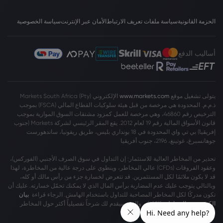
الحزمة القانونية
سياسة ملفات تعريف الارتباط
الأمان عبر الإنترنت
سياسة الخصوصية
أساليب الدفع
يتولى تشغيل موقع
www.markets.com
الإلكتروني Markets South Africa (Pty)
ذ.م.م. المحدودة هي مرخصة من قبل هيئة سلوكيات القطاع المالي (FSCA) بموجب
الترخيص رقم 46860، وهي مرخصة للعمل كمزود مشتقات السوق الموازية بموجب
قانون الأسواق المالية رقم 19 لعام 2012. يقع المقر الرئيسي لشركة Markets (جنوب
إفريقيا) بي تي واي المحدودة في 18 بونداري بليس، طريق ريفونيا، ساندهورست
جوهانسبرغ، غوتينغ، 2196، جنوب أفريقيا
تحذير من المخاطر العالية للاستثمار: إن التداول في سوق الصرف الأجنبي (الفوركس)،
وعقود الفروقات (CFDs) عالي المخاطر، وينطوي على درجة عالية من المخاطرة، لهذا
قد لا يكون ملائمًا لكل المستثمرين. قد تتعرض لخسارة جزء من رأس مالك أو كله،
وبالتالي يتوجب عليك عدم المضاربة برأس المال الذي لا يمكنك تحمّل خسارته. عليك أن
تكون مدركًا لكل المخاطر المصاحبة للتداول باستخدام الهامش. الرجاء قراءة
بيان
الكشف عن المخاطر
بالكامل، والذي سيقدم لك شرحاً تفصيلياً أكثر حول المخاطر
المشمولة.