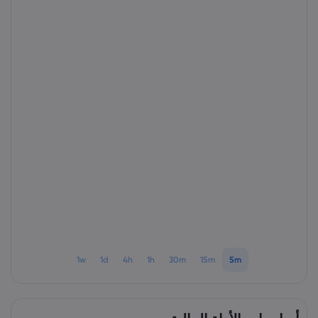
1w
1d
4h
1h
30m
15m
5m