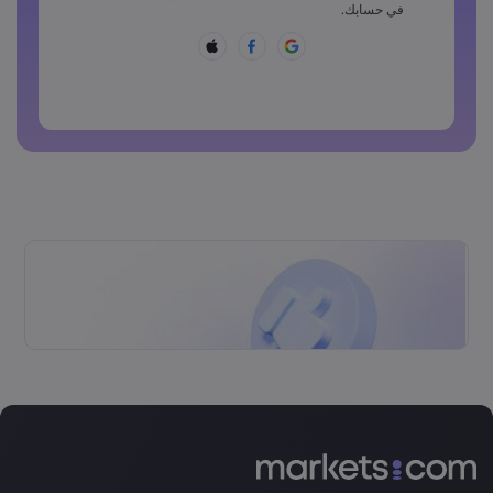
يجب أن تتضمن كلمة المرور أحد هذه الرموز ~!@#£%^&amp;*
في حسابك.
()_-+=:;&lt;&gt;{,[]?,.
لا يمكن أن تكون كلمة المرور شائعة الاستخدام
لا يمكن أن تتضمن كلمة المرور حروفًا غير لاتينية
لا يمكن أن تتضمن كلمة المرور مسافات