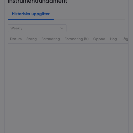
Instrumentfundament
Historiska uppgifter
Weekly
Datum
Stäng
Förändring
Förändring (%)
Öppna
Hög
Låg