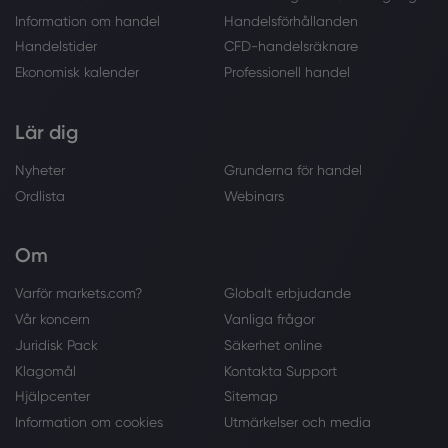
Information om handel
Handelsförhållanden
Handelstider
CFD-handelsräknare
Ekonomisk kalender
Professionell handel
Lär dig
Nyheter
Grunderna för handel
Ordlista
Webinars
Om
Varför markets.com?
Globalt erbjudande
Vår koncern
Vanliga frågor
Juridisk Pack
Säkerhet online
Klagomål
Kontakta Support
Hjälpcenter
Sitemap
Information om cookies
Utmärkelser och media