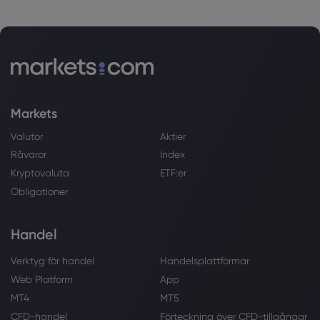
Markets
Valutor
Aktier
Råvaror
Index
Kryptovaluta
ETF:er
Obligationer
Handel
Verktyg för handel
Handelsplattformar
Web Platform
App
MT4
MT5
CFD-handel
Förteckning över CFD-tillgångar