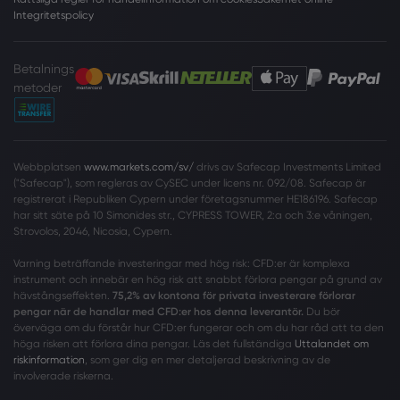
Integritetspolicy
Betalnings
metoder
Webbplatsen
www.markets.com/sv/
drivs av Safecap Investments Limited
("Safecap"), som regleras av CySEC under licens nr. 092/08. Safecap är
registrerat i Republiken Cypern under företagsnummer HE186196. Safecap
har sitt säte på 10 Simonides str., CYPRESS TOWER, 2:a och 3:e våningen,
Strovolos, 2046, Nicosia, Cypern.
Varning beträffande investeringar med hög risk: CFD:er är komplexa
instrument och innebär en hög risk att snabbt förlora pengar på grund av
hävstångseffekten.
75,2% av kontona för privata investerare förlorar
pengar när de handlar med CFD:er hos denna leverantör.
Du bör
överväga om du förstår hur CFD:er fungerar och om du har råd att ta den
höga risken att förlora dina pengar. Läs det fullständiga
Uttalandet om
riskinformation
, som ger dig en mer detaljerad beskrivning av de
involverade riskerna.