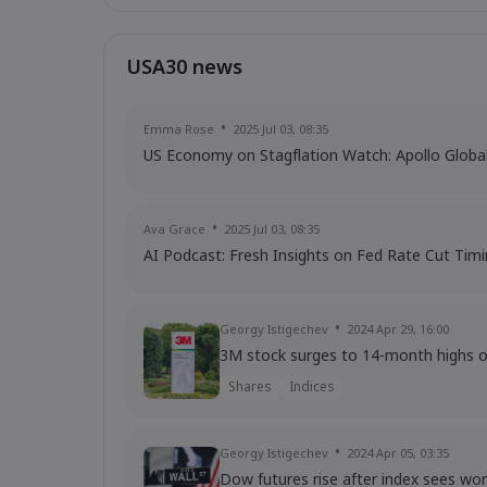
USA30 news
Emma Rose
2025 Jul 03, 08:35
US Economy on Stagflation Watch: Apollo Glob
Ava Grace
2025 Jul 03, 08:35
AI Podcast: Fresh Insights on Fed Rate Cut Tim
Georgy Istigechev
2024 Apr 29, 16:00
3M stock surges to 14-month highs on
Shares
Indices
Georgy Istigechev
2024 Apr 05, 03:35
Dow futures rise after index sees wor