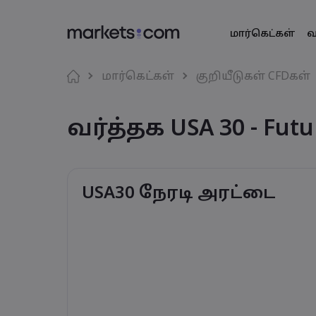
மார்கெட்கள்
வ
வர்த்தகத் தள
Markets.co
தயாரிப்ப
மொழி
மார்கெட்கள்
குறியீடுகள் CFDகள்
இணைய தளம்
எதற்காக marke
English
English
அந்நிய ச
வர்த்தக USA 30 - Fut
English (Global)
English (EU)
செயலி
உலகளாவிய 
Deutsch
Español
வியாபாரச் ச
MT4
எங்கள் குழுமம
German
Spanish (Latam)
Nederlands
العربية
MT5
விருதுகள் மற்
Dutch
Arabic
கிரிப்டோ
繁體中文
简体中文
சமூக வர்த்தகம்
Traditional Chinese
Simplified Chinese
USA30 நேரடி அரட்டை
Bahasa Indonesia
한국어
பத்திரங்கள்
Indonesian
Korean