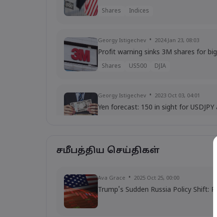
Shares
Indices
Georgy Istigechev
2024 Jan 23, 08:03
Profit warning sinks 3M shares for bi
Shares
US500
DJIA
Georgy Istigechev
2023 Oct 03, 04:01
Yen forecast: 150 in sight for USDJPY
USD
JPY
Forex
சமீபத்திய செய்திகள்
Georgy Istigechev
2023 Sep 28, 10:00
Microsoft shares seek boost from $9
Indices
Shares
Ava Grace
2025 Oct 25, 00:00
Trump's Sudden Russia Policy Shift: R