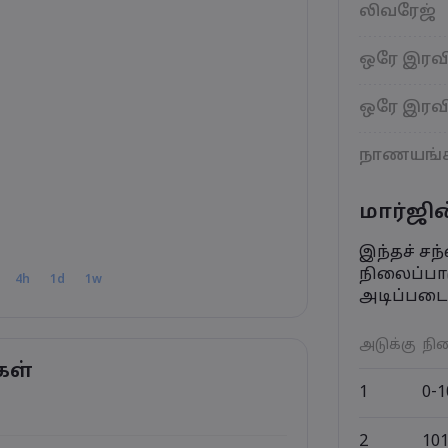
லிவரேஜ்
ஒரே இரவி
ஒரே இரவி
நாணயங்
மார்ஜின
இந்தச் ச
நிலைப்பாட
4h
1d
1w
அடிப்படைய
அடுக்கு
நில
கள்
1
0-
2
10