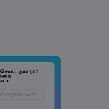
் செய்ய, தயாரா?
க்கை
ும்!