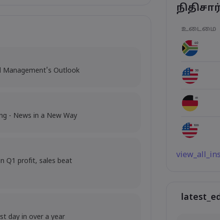
நிதிசா
உடைமை
al Management's Outlook
ing - News in a New Way
view_all_i
 Q1 profit, sales beat
latest_e
st day in over a year