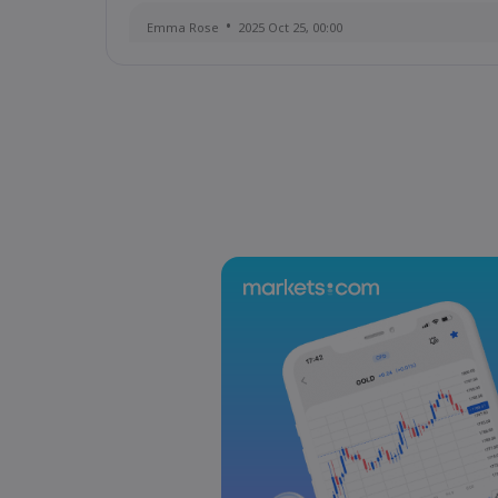
Emma Rose
2025 Oct 25, 00:00
US Government Shutdown Threatens October In
Sophia Claire
2025 Oct 24, 00:00
US-EU Relations: Russia Sanctions Unite Despit
Emma Rose
2025 Oct 24, 00:00
BOJ Warns of Japan Stock Market Overheating, U.