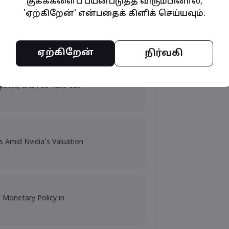
குக்கீகளைப் பயன்படுத்த விரும்பினால்,
'ஏற்கிறேன்' என்பதைக் கிளிக் செய்யவும்.
y and Tech Stock Surge Amidst
ஏற்கிறேன்
நிர்வகி
mpacts, and Fed Rate Cut
s Amid Nvidia's Valuation
d Monetary Policy in