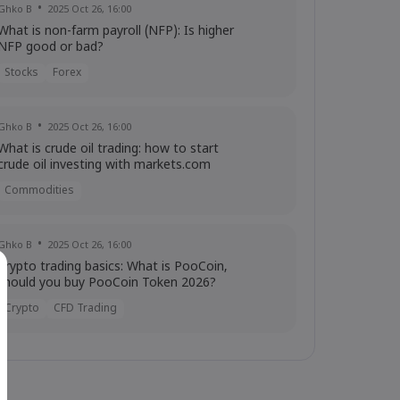
Ghko B
2025 Oct 26, 16:00
What is non-farm payroll (NFP): Is higher
NFP good or bad?
Stocks
Forex
Ghko B
2025 Oct 26, 16:00
What is crude oil trading: how to start
crude oil investing with markets.com
Commodities
Ghko B
2025 Oct 26, 16:00
Crypto trading basics: What is PooCoin,
should you buy PooCoin Token 2026?
Crypto
CFD Trading