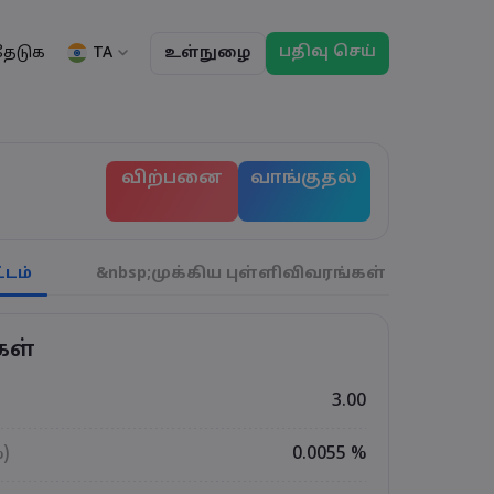
பதிவு செய்
TA
தேடுக
உள்நுழை
ு
ப்பாய்வுகள்
தகவல்
சட்டத் தொகுப்பு
வர்த்தக அம்சங்கள்
சட்டத் தொகுப்பு
மார்கெட்டின் ஆழம்
English
English
விற்பனை
வாங்குதல்
English (ZA)
English (St. Vincent)
ட்டியல்
Dansk
Italiano
ந்தனைகள்
Danish
Italian
Bahasa Melayu
ภาษาไทย
்கள்
Malay
Thai
हिन्दी
Português
டம்
&nbsp;முக்கிய புள்ளிவிவரங்கள்
துல்
ிகள்
Hindi
Portuguese
் வர்த்தக விடுமுறைகள
காலாவதி ரோல்ஓவர
கள்
3.00
%)
0.0055 %