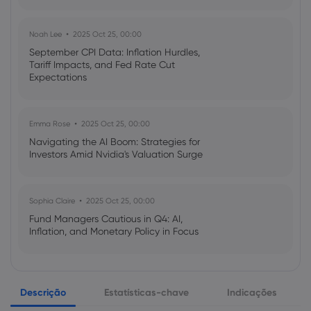
Noah Lee
2025 Oct 25, 00:00
September CPI Data: Inflation Hurdles,
Tariff Impacts, and Fed Rate Cut
Expectations
Emma Rose
2025 Oct 25, 00:00
Navigating the AI Boom: Strategies for
Investors Amid Nvidia's Valuation Surge
Sophia Claire
2025 Oct 25, 00:00
Fund Managers Cautious in Q4: AI,
Inflation, and Monetary Policy in Focus
Emma Rose
2025 Oct 25, 00:00
Descrição
Estatísticas-chave
Indicações
US Government Shutdown Threatens
October Inflation Data Release