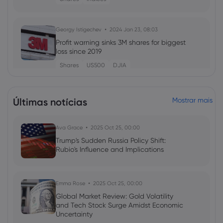
Georgy Istigechev
2024 Jan 23, 08:03
Profit warning sinks 3M shares for biggest
loss since 2019
Shares
US500
DJIA
Georgy Istigechev
2023 Oct 03, 04:01
Últimas notícias
Mostrar mais
Yen forecast: 150 in sight for USDJPY as
stocks soar
Ava Grace
2025 Oct 25, 00:00
USD
JPY
Forex
Trump's Sudden Russia Policy Shift:
Rubio's Influence and Implications
Georgy Istigechev
2023 Sep 28, 10:00
Microsoft shares seek boost from $90bn
OpenAI valuation
Emma Rose
2025 Oct 25, 00:00
Global Market Review: Gold Volatility
Indices
Shares
and Tech Stock Surge Amidst Economic
Uncertainty