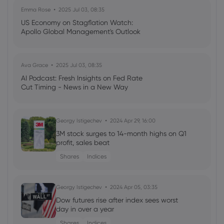
Emma Rose
2025 Jul 03, 08:35
US Economy on Stagflation Watch:
Apollo Global Management's Outlook
Ava Grace
2025 Jul 03, 08:35
AI Podcast: Fresh Insights on Fed Rate
Cut Timing - News in a New Way
Georgy Istigechev
2024 Apr 29, 16:00
3M stock surges to 14-month highs on Q1
profit, sales beat
Shares
Indices
Georgy Istigechev
2024 Apr 05, 03:35
Dow futures rise after index sees worst
day in over a year
Shares
Indices