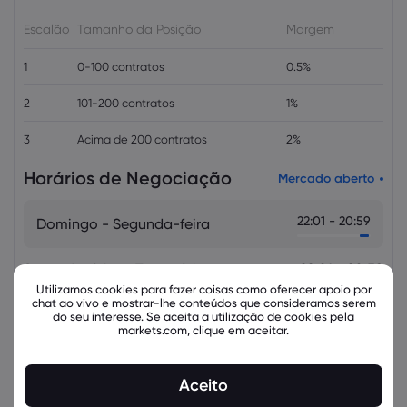
Escalão
Tamanho da Posição
Margem
1
0-100 contratos
0.5%
2
101-200 contratos
1%
3
Acima de 200 contratos
2%
Horários de Negociação
Mercado aberto
22:01 - 20:59
Domingo - Segunda-feira
Segunda-feira - Terça-feira
22:01 - 20:59
Utilizamos cookies para fazer coisas como oferecer apoio por
chat ao vivo e mostrar-lhe conteúdos que consideramos serem
Terça-feira - Quarta-feira
22:01 - 20:59
do seu interesse. Se aceita a utilização de cookies pela
markets.com, clique em aceitar.
Quarta-feira - Quinta-feira
22:01 - 20:59
Aceito
Quinta-feira - Sexta-feira
22:01 - 20:59