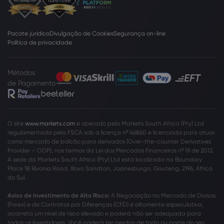
Pacote jurídico
Divulgação de Cookies
Segurança on-line
Política de privacidade
Métodos
de Pagamento
O site
www.markets.com
é operado pela Markets South Africa (Pty) Ltd
regulamentada pela FSCA sob a licença nº 46860 e licenciada para atuar
como mercado de balcão para derivados (Over-the-counter Derivatives
Provider – ODP), nos termos da Lei dos Mercados Financeiros nº 19 de 2012.
A sede da Markets South Africa (Pty) Ltd está localizada na Boundary
Place 18 Rivonia Road, Illovo Sandton, Joanesburgo, Gauteng, 2196, África
do Sul.
Aviso de Investimento de Alto Risco:
A Negociação no Mercado de Divisas
(Forex) e de Contratos por Diferenças (CFD) é altamente especulativa,
acarreta um nível de risco elevado e poderá não ser adequada para
todos os investidores. Você poderá ter perdas de todo ou parte do seu