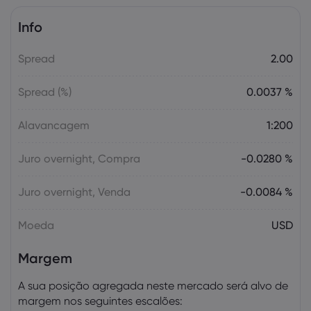
Info
Sophia Claire
2025 Oct 24, 00:00
Spread
2.00
US-EU Relations: Russia Sanctions Unite
Despite Trade Tensions
Spread (%)
0.0037 %
Emma Rose
2025 Oct 24, 00:00
Alavancagem
1:200
BOJ Warns of Japan Stock Market
Overheating, U.S. Trade Policy Risk
Juro overnight, Compra
-0.0280 %
Juro overnight, Venda
-0.0084 %
Moeda
USD
Margem
A sua posição agregada neste mercado será alvo de
margem nos seguintes escalões: