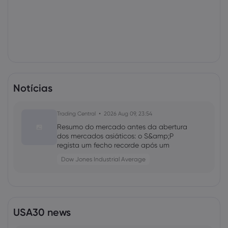
Notícias
Trading Central
2026 Aug 09, 23:54
Resumo do mercado antes da abertura
dos mercados asiáticos: o S&amp;P
regista um fecho recorde após um
relatório de emprego abaixo das
Dow Jones Industrial Average
expectativas
USA30 news