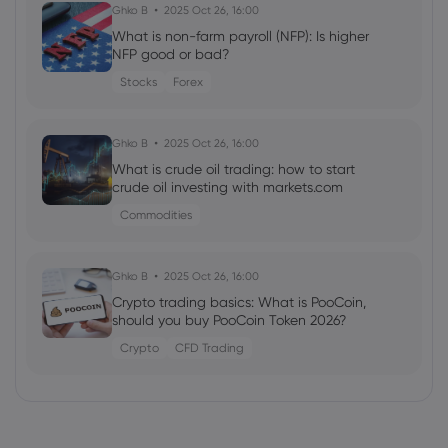
Ghko B
2025 Oct 26, 16:00
What is non-farm payroll (NFP): Is higher
NFP good or bad?
Stocks
Forex
Ghko B
2025 Oct 26, 16:00
What is crude oil trading: how to start
crude oil investing with markets.com
Commodities
Ghko B
2025 Oct 26, 16:00
Crypto trading basics: What is PooCoin,
should you buy PooCoin Token 2026?
Crypto
CFD Trading