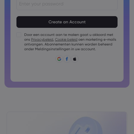
Het wachtwoord moet uit 8 tot 15 tekens bestaan
Het wachtwoord moet ten minste 1 cijfer bevatten
Het wachtwoord moet ten minste 1 hoofdletter bevatten
Door een account aan te maken gaat u akkoord met
ons
Privacybeleid
,
Cookie beleid
oen marketing e-mails
Het wachtwoord moet ten minste 1 kleine letter bevatten
ontvangen. Abonnementen kunnen worden beheerd
Wachtwoord mag bestaan uit: ~!@#£%^&amp;*()_-
onder Meldingsinstellingen in uw account.
+=:;&lt;&gt;{,[]?,.
Wachtwoord mag niet vaak gebruikt zijn
Wachtwoord mag alleen Latijnse tekens bevatten
Wachtwoorden mogen geen spaties bevatten