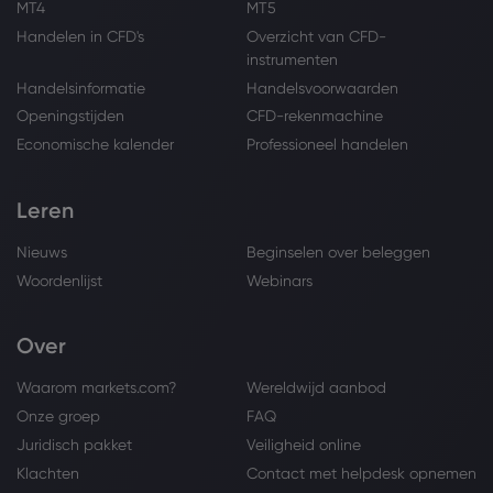
MT4
MT5
Handelen in CFD's
Overzicht van CFD-
instrumenten
Handelsinformatie
Handelsvoorwaarden
Openingstijden
CFD-rekenmachine
Economische kalender
Professioneel handelen
Leren
Nieuws
Beginselen over beleggen
Woordenlijst
Webinars
Over
Waarom markets.com?
Wereldwijd aanbod
Onze groep
FAQ
Juridisch pakket
Veiligheid online
Klachten
Contact met helpdesk opnemen