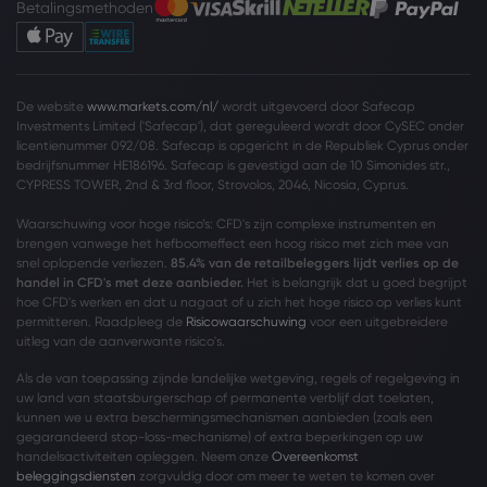
Betalingsmethoden
De website
www.markets.com/nl/
wordt uitgevoerd door Safecap
Investments Limited ('Safecap'), dat gereguleerd wordt door CySEC onder
licentienummer 092/08. Safecap is opgericht in de Republiek Cyprus onder
bedrijfsnummer HE186196. Safecap is gevestigd aan de 10 Simonides str.,
CYPRESS TOWER, 2nd & 3rd floor, Strovolos, 2046, Nicosia, Cyprus.
Waarschuwing voor hoge risico’s: CFD's zijn complexe instrumenten en
brengen vanwege het hefboomeffect een hoog risico met zich mee van
snel oplopende verliezen.
85.4% van de retailbeleggers lijdt verlies op de
handel in CFD's met deze aanbieder.
Het is belangrijk dat u goed begrijpt
hoe CFD's werken en dat u nagaat of u zich het hoge risico op verlies kunt
permitteren. Raadpleeg de
Risicowaarschuwing
voor een uitgebreidere
uitleg van de aanverwante risico's.
Als de van toepassing zijnde landelijke wetgeving, regels of regelgeving in
uw land van staatsburgerschap of permanente verblijf dat toelaten,
kunnen we u extra beschermingsmechanismen aanbieden (zoals een
gegarandeerd stop-loss-mechanisme) of extra beperkingen op uw
handelsactiviteiten opleggen. Neem onze
Overeenkomst
beleggingsdiensten
zorgvuldig door om meer te weten te komen over