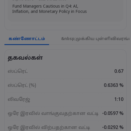
Fund Managers Cautious in Q4: AI,
Inflation, and Monetary Policy in Focus
Emma Rose
2025 Oct 25, 00:00
US Government Shutdown Threatens
கண்ணோட்டம்
&nbsp;முக்கிய புள்ளிவிவரங்
October Inflation Data Release
தகவல்கள்
Sophia Claire
2025 Oct 24, 00:00
US-EU Relations: Russia Sanctions Unite
ஸ்ப்ரெட்
0.67
Despite Trade Tensions
ஸ்ப்ரெட் (%)
0.6363 %
Emma Rose
2025 Oct 24, 00:00
லிவரேஜ்
1:10
BOJ Warns of Japan Stock Market
Overheating, U.S. Trade Policy Risk
ஒரே இரவில் வாங்குவதற்கான வட்டி
-0.0597 %
ஒரே இரவில் விற்பதற்கான வட்டி
-0.0292 %