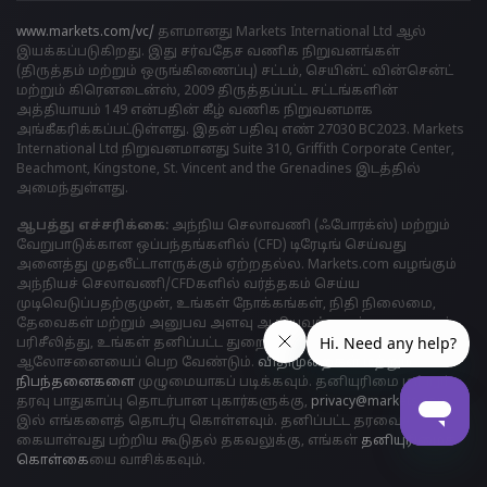
www.markets.com/vc/
தளமானது Markets International Ltd ஆல்
இயக்கப்படுகிறது. இது சர்வதேச வணிக நிறுவனங்கள்
(திருத்தம் மற்றும் ஒருங்கிணைப்பு) சட்டம், செயின்ட் வின்சென்ட்
மற்றும் கிரெனடைன்ஸ், 2009 திருத்தப்பட்ட சட்டங்களின்
அத்தியாயம் 149 என்பதின் கீழ் வணிக நிறுவனமாக
அங்கீகரிக்கப்பட்டுள்ளது. இதன் பதிவு எண் 27030 BC2023. Markets
International Ltd நிறுவனமானது Suite 310, Griffith Corporate Center,
Beachmont, Kingstone, St. Vincent and the Grenadines இடத்தில்
அமைந்துள்ளது.
ஆபத்து எச்சரிக்கை:
அந்நிய செலாவணி (ஃபோரக்ஸ்) மற்றும்
வேறுபாடுக்கான ஒப்பந்தங்களில் (CFD) டிரேடிங் செய்வது
அனைத்து முதலீட்டாளருக்கும் ஏற்றதல்ல. Markets.com வழங்கும்
அந்நியச் செலாவணி/CFDகளில் வர்த்தகம் செய்ய
முடிவெடுப்பதற்குமுன், உங்கள் நோக்கங்கள், நிதி நிலைமை,
தேவைகள் மற்றும் அனுபவ அளவு ஆகியவற்றைக் கவனமாகப்
பரிசீலித்து, உங்கள் தனிப்பட்ட துறைசார் நிபுணரின்
ஆலோசனையைப் பெற வேண்டும்.
விதிமுறைகள் மற்றும்
நிபந்தனைகளை
முழுமையாகப் படிக்கவும். தனியுரிமை மற்றும்
தரவு பாதுகாப்பு தொடர்பான புகார்களுக்கு,
privacy@markets.com
இல் எங்களைத் தொடர்பு கொள்ளவும். தனிப்பட்ட தரவைக்
கையாள்வது பற்றிய கூடுதல் தகவலுக்கு, எங்கள்
தனியுரிமைக்
கொள்க
ையை வாசிக்கவும்.