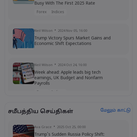
Busy With The First 2025 Rate
Announcements
Forex
Indices
Neil Wilson
2024 Nov 05, 16:00
Trump Victory Spurs Market Gains and
Economic Shift Expectations
Neil Wilson
2024 Oct 24, 16:00
Week ahead: Apple leads big tech
earnings, UK Budget and Nonfarm
Payrolls
Forex
Indices
மேலும் காட்டு
சமீபத்திய செய்திகள்
Neil Wilson
2024 Oct 22, 16:00
Paul Tudor Jones: Will the US Face a
Minsky Moment?
Ava Grace
2025 Oct 25, 00:00
Gold
Trump's Sudden Russia Policy Shift: