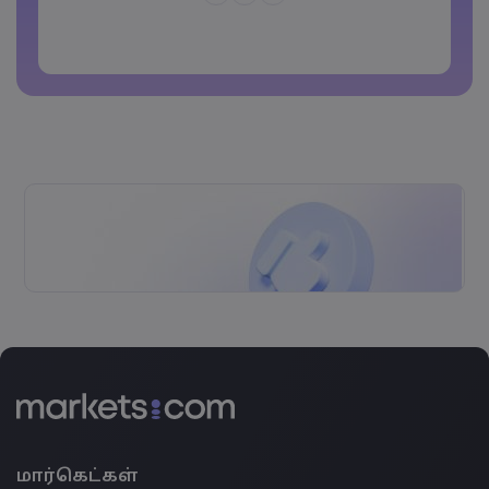
கடவுச்சொல்லைப் பொது இடங்களில்
பயன்படுத்தக் கூடாது
Password cannot contain non-latin characters
Passwords cannot contain spaces
மார்கெட்கள்