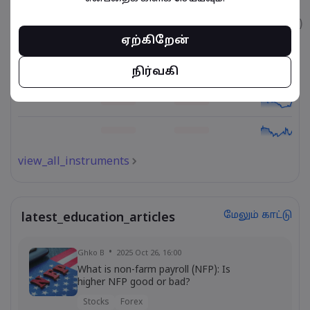
உடைமை
விற்பனை
வாங்குதல்
கட்டணம் (%)
ஏற்கிறேன்
நிர்வகி
view_all_instruments
மேலும் காட்டு
latest_education_articles
Ghko B
2025 Oct 26, 16:00
What is non-farm payroll (NFP): Is
higher NFP good or bad?
Stocks
Forex