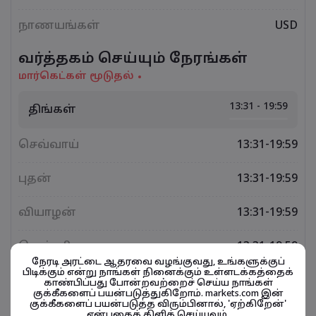
நாணயங்கள்
USD
வர்த்தகம் செய்யும் நேரங்கள்
மார்கெட்கள் மூடுதல்
13:31 - 19:59
திங்கள்
செவ்வாய்
13:31-19:59
புதன்
13:31-19:59
வியாழன்
13:31-19:59
வெள்ளி
13:31-19:59
நேரடி அரட்டை ஆதரவை வழங்குவது, உங்களுக்குப்
பிடிக்கும் என்று நாங்கள் நினைக்கும் உள்ளடக்கத்தைக்
காண்பிப்பது போன்றவற்றைச் செய்ய நாங்கள்
குக்கீகளைப் பயன்படுத்துகிறோம். markets.com இன்
குக்கீகளைப் பயன்படுத்த விரும்பினால், 'ஏற்கிறேன்'
நிதிசார் கருவிகள் தொடர்பானவை
என்பதைக் கிளிக் செய்யவும்.