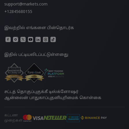
support@markets.com
+12845680155
இவற்றில் எங்களை பின்தொடர்க
இதில் பட்டியலிடப்பட்டுள்ளதுை
சட்டத் தொகுப்பு
குக்கீ டிஸ்க்ளோஷர்
ஆன்லைன் பாதுகாப்பு
தனியுரிமைக் கொள்கை
கட்டண
முறைகள்