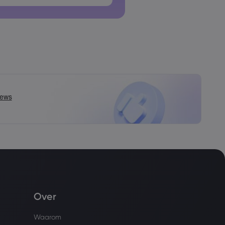
n mogen geen spaties bevatten
Over
Waarom