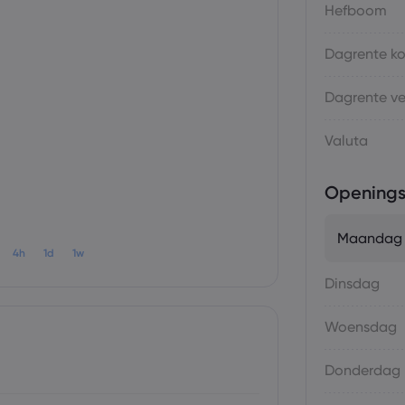
Hefboom
Dagrente k
Dagrente v
Valuta
Openings
Maandag
4h
1d
1w
Dinsdag
Woensdag
Donderdag