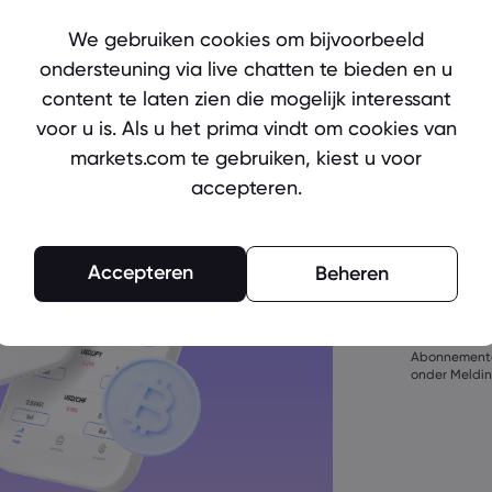
Ready to 
We gebruiken cookies om bijvoorbeeld
Create an
ondersteuning via live chatten te bieden en u
content te laten zien die mogelijk interessant
voor u is. Als u het prima vindt om cookies van
markets.com te gebruiken, kiest u voor
accepteren.
Het wachtwoor
bestaan
Accepteren
Beheren
Het wachtwoor
bevatten
Door een ac
Het wachtwoo
akkoord met
bevatten
oen marketin
Het wachtwoor
Abonnemente
bevatten
onder Meldin
Wachtwoord 
%^&amp;*()_-+=
Wachtwoord m
Wachtwoord m
bevatten