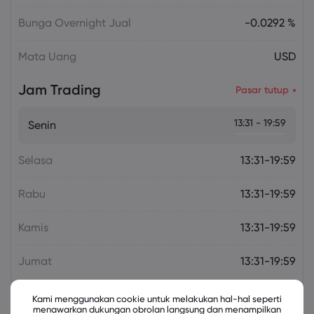
Bunga Overnight Jual
-0.0292 %
Mata Uang
USD
Jam Trading
Pasar tutup
13:31 - 19:59
Senin
Selasa
13:31-19:59
Rabu
13:31-19:59
Kamis
13:31-19:59
Jumat
13:31-19:59
Kami menggunakan cookie untuk melakukan hal-hal seperti
menawarkan dukungan obrolan langsung dan menampilkan