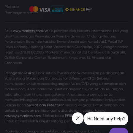
Metode
Pembayaran
Situs
www.markets.com/vc/
dijalankan oleh Markets International Ltd yang
disahkan sebagai Perusahaan Bisnis berdasarkan Undang-Undang
Perusahaan Bisnis Internasional (Amendemen dan Konsolidasi), Pasal 149
Revisi Undang-Undang Saint Vincent dan Grenadine, 2009, dengan nomor
registrasi 27030 BC2023. Markets International Ltd beralamat di Suite 310,
Griffith Corporate Center, Beachmont, Kingstone, St. Vincent dan
Grenadine.
Peringatan Risiko:
Tidak setiap investor cocok melakukan perdagangan
Valuta Asing (Valas) dan Contracts For Difference (CFD). Sebelum
memutuskan untuk memperdagangkan Valas/CFD yang ditawarkan oleh
markets.com, Anda harus mempertimbangkan tujuan, situasi keuangan,
kebutuhan, dan tingkat pengalaman Anda secara cermat, serta
mempertimbangkan untuk berkonsultasi dengan profesional independen.
Silakan baca
Syarat dan Ketentuan
secara lengkap. Untuk pengaduan
terkait privasi dan perlindungan data, silakan hubungi kami di
privacy@markets.com
. Silakan baca
PERNYATAAN KEBIJAKAN PRIVASI
kami
untuk informasi lebih lanjut tentang penanganan data pribadi.
Markets.com beroperasi melalui anak perusahaan berikut: