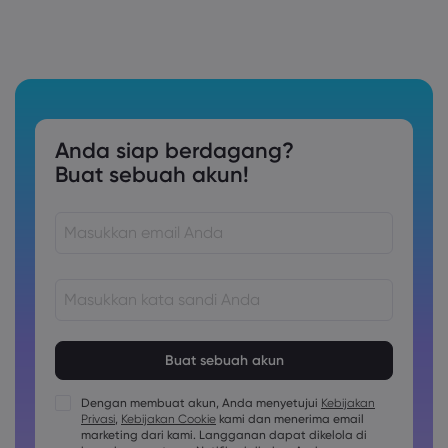
Anda siap berdagang?
Buat sebuah akun!
Kata sandi harus terdiri dari 8 hingga 15 karakter
Kata sandi harus berisi setidaknya 1 karakter numerik
Kata sandi harus berisi setidaknya 1 karakter huruf besar
Dengan membuat akun, Anda menyetujui
Kebijakan
Privasi
,
Kebijakan Cookie
kami dan menerima email
Kata sandi harus berisi setidaknya 1 karakter huruf kecil
marketing dari kami. Langganan dapat dikelola di