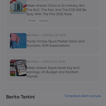
Week Ahead: China Is On Holiday, But
The BoC, The Fed, And The ECB Will Be
Busy With The First 2025 Rate
Announcements
Forex
Indices
Neil Wilson
2024 Nov 05, 16:00
Trump Victory Spurs Market Gains and
Economic Shift Expectations
Neil Wilson
2024 Oct 24, 16:00
Week ahead: Apple leads big tech
earnings, UK Budget and Nonfarm
Payrolls
Forex
Indices
Berita Terkini
Tampilkan lebih banyak
Neil Wilson
2024 Oct 22, 16:00
Paul Tudor Jones: Will the US Face a