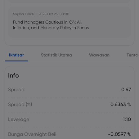
Sophia Claire
2025 Oct 25, 00:00
Fund Managers Cautious in Q4: AI,
Inflation, and Monetary Policy in Focus
Emma Rose
2025 Oct 25, 00:00
Ikhtisar
Statistik Utama
Wawasan
Tenta
US Government Shutdown Threatens
October Inflation Data Release
Info
Sophia Claire
2025 Oct 24, 00:00
Spread
0.67
US-EU Relations: Russia Sanctions Unite
Despite Trade Tensions
Spread (%)
0.6363 %
Emma Rose
2025 Oct 24, 00:00
Leverage
1:10
BOJ Warns of Japan Stock Market
Overheating, U.S. Trade Policy Risk
Bunga Overnight Beli
-0.0597 %