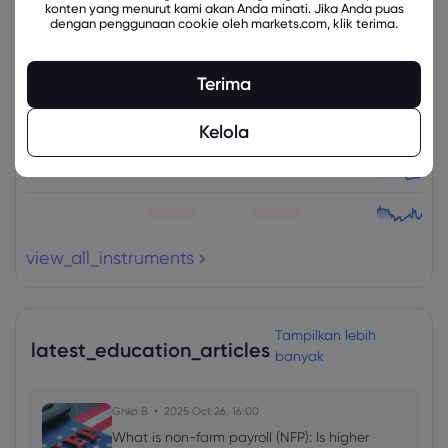
konten yang menurut kami akan Anda minati. Jika Anda puas
Instrumen Terkait
dengan penggunaan cookie oleh markets.com, klik terima.
Aset
Jual
Beli
Ubah (%)
Terima
Kelola
view_all_instruments
Tampilkan lebih
latest_education_articles
banyak
Ghko B
2025 Oct 26, 16:00
What is non-farm payroll (NFP): Is higher