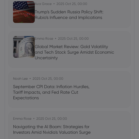
Minsky Moment?
Ava Grace
2025 Oct 25, 00:00
Gold
Trump's Sudden Russia Policy Shift:
Rubio's Influence and Implications
Frances Wang
2024 Sep 17, 16:00
Shares of Donald Trump's media
Emma Rose
2025 Oct 25, 00:00
company fell
Global Market Review: Gold Volatility
and Tech Stock Surge Amidst Economic
CFD Trading
Shares
Stocks
Uncertainty
Noah Lee
2025 Oct 25, 00:00
September CPI Data: Inflation Hurdles,
Tariff Impacts, and Fed Rate Cut
Expectations
Emma Rose
2025 Oct 25, 00:00
Navigating the AI Boom: Strategies for
Investors Amid Nvidia's Valuation Surge