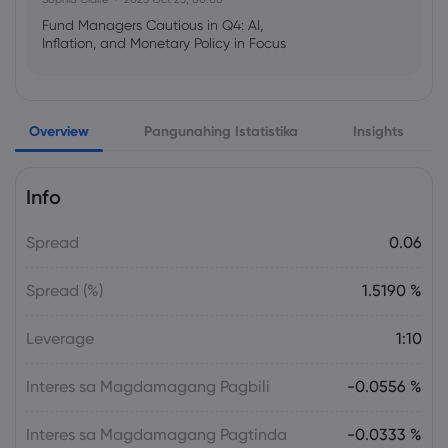
Fund Managers Cautious in Q4: AI,
Inflation, and Monetary Policy in Focus
Emma Rose
2025 Oct 25, 00:00
Overview
Pangunahing Istatistika
Insights
US Government Shutdown Threatens
October Inflation Data Release
Info
Sophia Claire
2025 Oct 24, 00:00
Spread
0.06
US-EU Relations: Russia Sanctions Unite
Despite Trade Tensions
Spread (%)
1.5190 %
Emma Rose
2025 Oct 24, 00:00
Leverage
1:10
BOJ Warns of Japan Stock Market
Overheating, U.S. Trade Policy Risk
Interes sa Magdamagang Pagbili
-0.0556 %
Interes sa Magdamagang Pagtinda
-0.0333 %