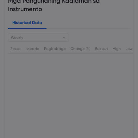
Mga Pangunahing Kaalaman sa
Instrumento
Historical Data
Weekly
Petsa
Isarado
Pagbabago
Change (%)
Buksan
High
Low