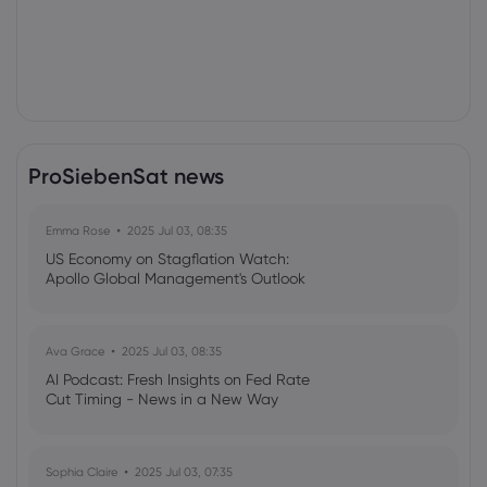
ProSiebenSat news
Emma Rose
2025 Jul 03, 08:35
US Economy on Stagflation Watch:
Apollo Global Management's Outlook
Ava Grace
2025 Jul 03, 08:35
AI Podcast: Fresh Insights on Fed Rate
Cut Timing - News in a New Way
Sophia Claire
2025 Jul 03, 07:35