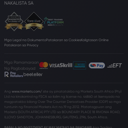
NAKALISTA SA
Mga Legal na Dokumento
Patakaran sa Cookies
Kaligtasan Online
Patakaran sa Privacy
Mga Pamamaraan
Ng Pagbabayad
Ang
www.markets.com/
site ay pinatatakbo ng Markets South Africa (Pty)
Ltd na kinokontrol ng FSCA sa ilalim ng license no. 46860 at lisensyado na
magpatakbo bilang Over The Counter Derivatives Provider (ODP) sa mga
tuntunin ng Financial Markets Act no.19 ng 2012. Matatagpuan ang
Markets (SOUTH AFRICA) PTY LTD sa BOUNDARY PLACE 18 RIVONIA ROAD,
ILLOVO SANDTON, JOHANNESBURG, GAUTENG, 2196, South Africa.
BABALA NG INVESTMENT AY MAY MATAAS NA PANGANIB
Ang Trading