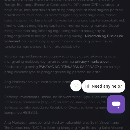
Foreign Exchange (Forex) at Contracts For Difference (CFD) ay lubos na
haka-haka, may mataas na antas ng panganib at hindi angkop para sa
bawat mamumuhunan. Sa pamamagitan ng pangangalakal, maaari
kang mawalan ng ilan o lahat ng iyong ipinuhunang kapital, samakatuwid,
hindi ka dapat mag-isip ng kapital na hindi mo kayang mawala. Dapat
mong malaman ang lahat ng mga panganib na nauugnay sa
pangangalakal sa margin. Pakibasa ang buong
Nilalaman ng Disclosure
Satement
na nagbibigay sa iyo ng mas detayadong paliwanag ng
tungkol sa mga panganib na nakapaloob dito.
Para sa mga reklamong nauugnay sa privacy at proteksyon ng data,
mangyaring makipag-ugnayan sa amin sa
privacy@markets.com
.
Pakibasa ang aming
PAHAYAG NG PATAKARAN SA PRIVACY
para sa higit
pang impormasyon sa pangangasiwa ng personal na data.
Ang Markets.com ay tumatakbo sa pamamagitan ng mga sumusunod na
subsidiary:
Safecap Investments Limited, na kinokontrol ng Cyprus Securities and
Exchange Commission (“CySEC”) sa ilalim ng lisensya no. 092/08. Ang
Safecap ay inkorporada sa Republic of Cyprus sa ilalim ng numero ng
kumpanya ΗΕ186196.
Ang Markets International Limited ay nakarehistro sa Saint Vincent and
The Grenadines (“SVG”) sa ilalim ng binagong Mga Batas ng Saint Vincent