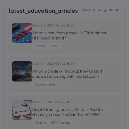
latest_education_articles
Ipakita nang marami
Ghko B
2025 Oct 26, 16:00
What is non-farm payroll (NFP): Is higher
NFP good or bad?
Stocks
Forex
Ghko B
2025 Oct 26, 16:00
What is crude oil trading: how to start
crude oil investing with markets.com
Commodities
Ghko B
2025 Oct 26, 16:00
Crypto trading basics: What is PooCoin,
should you buy PooCoin Token 2026?
Crypto
CFD Trading