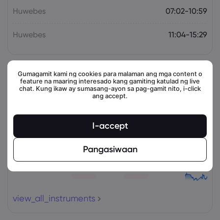
Huwebes
07:02-10:59
Huwebes
11:04-15:29
Gumagamit kami ng cookies para malaman ang mga content o
Mga kaugnay na instrumento
feature na maaring interesado kang gamiting katulad ng live
chat. Kung ikaw ay sumasang-ayon sa pag-gamit nito, i-click
ang accept.
Asset
Magbenta
Bumili
Change (%)
I-accept
Pangasiwaan
view_all_instruments