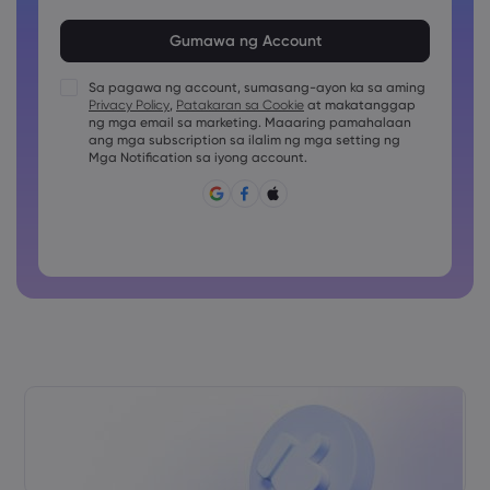
Ang password ay dapat sa pagitan ng 8 at 15 na karakter
ang haba
Ang password ay dapat maglalaman ng hindi bababa sa
1 pang numerong karakter
Sa pagawa ng account, sumasang-ayon ka sa aming
Ang password ay dapat maglalaman ng hindi bababa sa
Privacy Policy
,
Patakaran sa Cookie
at makatanggap
1 uppercase na karakter
ng mga email sa marketing. Maaaring pamahalaan
ang mga subscription sa ilalim ng mga setting ng
Ang password ay dapat maglalaman ng hindi bababa sa
1 lowercase na karakter
Mga Notification sa iyong account.
Ang password ay dapat may ~!@#£%^&amp;*()_-
+=:;&lt;&gt;{,[]?,.
Ang password ay hindi dapat pang karaniwang ginagamit
Ang password ay di dapat maglalaman ng non-latin
characters
Ang password ay dapat walang spaces