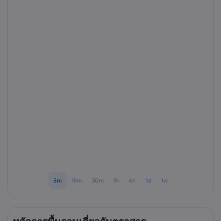
เกี่ยวกับ Markets.
ทำไมต้องเทรดกับ Ma
ความช่วยเหลือแล
ข้อเสนอทั่วโลก
คำถามที่พบบ่อย
ข้อมูลและความปล
กลุ่มของเรา
ศูนย์ช่วยเหลือ
ความปลอดภัยบนโล
เอกสารด้านกฎหม
รางวัลและสื่อ
ติดต่อฝ่ายสนับสนุน
การเปิดเผยข้อมูลคุกก
เอกสารด้านกฎหมา
เรื่องร้องเรียน
5m
15m
30m
1h
4h
1d
1w