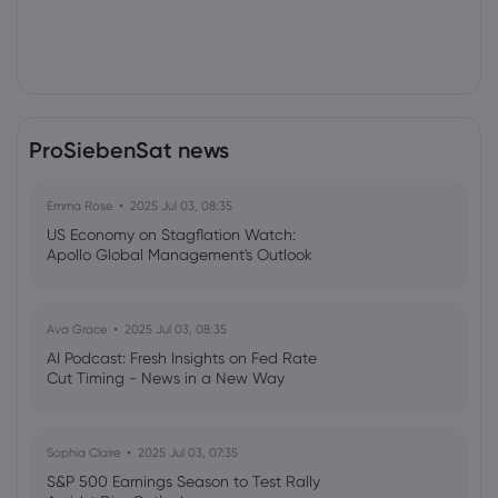
ProSiebenSat news
Emma Rose
2025 Jul 03, 08:35
US Economy on Stagflation Watch:
Apollo Global Management's Outlook
Ava Grace
2025 Jul 03, 08:35
AI Podcast: Fresh Insights on Fed Rate
Cut Timing - News in a New Way
Sophia Claire
2025 Jul 03, 07:35
S&P 500 Earnings Season to Test Rally