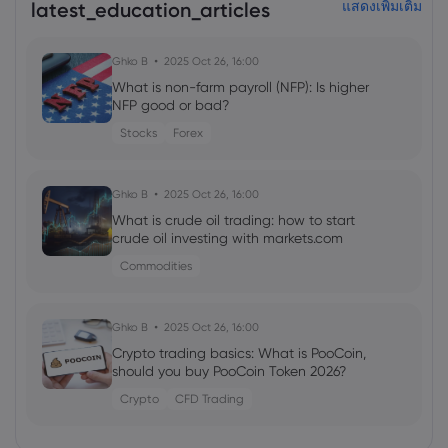
latest_education_articles
แสดงเพิ่มเติม
Ghko B
2025 Oct 26, 16:00
What is non-farm payroll (NFP): Is higher
NFP good or bad?
Stocks
Forex
Ghko B
2025 Oct 26, 16:00
What is crude oil trading: how to start
crude oil investing with markets.com
Commodities
Ghko B
2025 Oct 26, 16:00
Crypto trading basics: What is PooCoin,
should you buy PooCoin Token 2026?
Crypto
CFD Trading