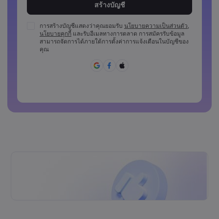
รหัสผ่านต้องมีอักขระตัวเลขอย่างน้อย 1 ตัว
รหัสผ่านต้องมีตัวพิมพ์ใหญ่อย่างน้อย 1 ตัว
การสร้างบัญชีแสดงว่าคุณยอมรับ
นโยบายความเป็นส่วนตัว
,
นโยบายคุกกี้
และรับอีเมลทางการตลาด การสมัครรับข้อมูล
รหัสผ่านต้องมีตัวพิมพ์เล็กอย่างน้อย 1 ตัว
สามารถจัดการได้ภายใต้การตั้งค่าการแจ้งเตือนในบัญชีของ
รหัสผ่านจะต้องประกอบด้วย ~!@#£%^&amp;*()_-
คุณ
+=:;&lt;&lt;&gt;{{,[[]?,.
ไม่สามารถใช้รหัสผ่านที่คาดเดาง่าย
รหัสผ่านห้ามประกอบด้วยตัวอักษรที่ไม่ใช่ตัวอักษรละติน
รหัสผ่านห้ามประกอบด้วยช่องว่าง