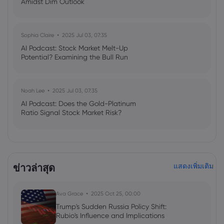
Amidst Dim Outlook
Sophia Claire
2025 Jul 03, 07:35
AI Podcast: Stock Market Melt-Up
Potential? Examining the Bull Run
Noah Lee
2025 Jul 03, 07:35
AI Podcast: Does the Gold-Platinum
Ratio Signal Stock Market Risk?
ข่าวล่าสุด
แสดงเพิ่มเติม
Ava Grace
2025 Oct 25, 00:00
Trump's Sudden Russia Policy Shift:
Rubio's Influence and Implications