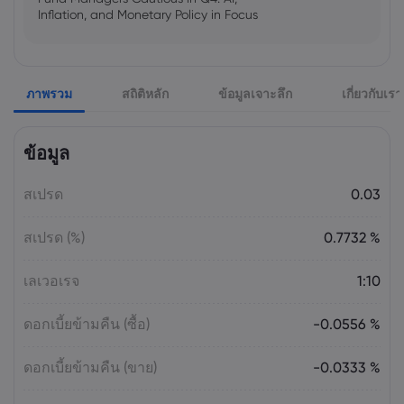
Inflation, and Monetary Policy in Focus
Emma Rose
2025 Oct 25, 00:00
ภาพรวม
สถิติหลัก
ข้อมูลเจาะลึก
เกี่ยวกับเรา
US Government Shutdown Threatens
October Inflation Data Release
ข้อมูล
Sophia Claire
2025 Oct 24, 00:00
สเปรด
0.03
US-EU Relations: Russia Sanctions Unite
Despite Trade Tensions
สเปรด (%)
0.7732 %
Emma Rose
2025 Oct 24, 00:00
เลเวอเรจ
1:10
BOJ Warns of Japan Stock Market
Overheating, U.S. Trade Policy Risk
ดอกเบี้ยข้ามคืน (ซื้อ)
-0.0556 %
ดอกเบี้ยข้ามคืน (ขาย)
-0.0333 %