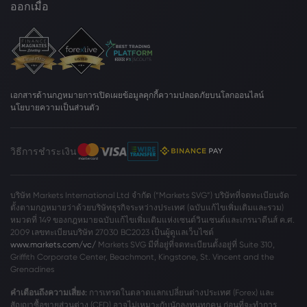
ออกเมื่อ
เอกสารด้านกฎหมาย
การเปิดเผยข้อมูลคุกกี้
ความปลอดภัยบนโลกออนไลน์
นโยบายความเป็นส่วนตัว
วิธีการชำระเงิน
บริษัท Markets International Ltd จำกัด (“Markets SVG”) บริษัทที่จดทะเบียนจัด
ตั้งตามกฎหมายว่าด้วยบริษัทธุรกิจระหว่างประเทศ (ฉบับแก้ไขเพิ่มเติมและรวม)
หมวดที่ 149 ของกฎหมายฉบับแก้ไขเพิ่มเติมแห่งเซนต์วินเซนต์และเกรนาดีนส์ ค.ศ.
2009 เลขทะเบียนบริษัท 27030 BC2023 เป็นผู้ดูแลเว็บไซต์
www.markets.com/vc/
Markets SVG มีที่อยู่ที่จดทะเบียนตั้งอยู่ที่ Suite 310,
Griffith Corporate Center, Beachmont, Kingstone, St. Vincent and the
Grenadines
คำเตือนถึงความเสี่ยง:
การเทรดในตลาดแลกเปลี่ยนต่างประเทศ (Forex) และ
สัญญาซื้อขายส่วนต่าง (CFD) อาจไม่เหมาะกับนักลงทุนทุกคน ก่อนที่จะทำการ