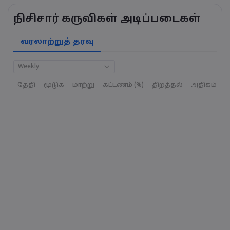
நிசிசார் கருவிகள் அடிப்படைகள்
வரலாற்றுத் தரவு
Weekly
தேதி
மூடுக
மாற்று
கட்டணம் (%)
திறத்தல்
அதிகம்
க