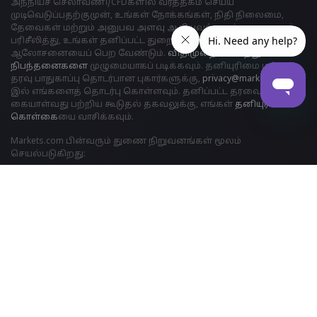
அந்நியச் செலாவணி/CFDகளில் வர்த்தகம் செய்ய
முடிவெடுப்பதற்குமுன், உங்கள் நோக்கங்கள், நிதி நிலைமை,
தேவைகள் மற்றும் அனுபவ அளவு ஆகியவற்றைக் கவனமாகப்
பரிசீலித்து, உங்கள் தனிப்பட்ட துறைசார் நிபுணரின்
ஆலோசனையைப் பெற வேண்டும்.
விதிமுறைகள் மற்றும்
நிபந்தனைகளை
முழுமையாகப் படிக்கவும். தனியுரிமை மற்றும்
தரவு பாதுகாப்பு தொடர்பான புகார்களுக்கு,
privacy@markets.com
இல் எங்களைத் தொடர்பு கொள்ளவும். தனிப்பட்ட தரவைக்
கையாள்வது பற்றிய கூடுதல் தகவலுக்கு, எங்கள்
தனியுரிமைக்
கொள்க
ையை வாசிக்கவும்.
Markets.com பின்வரும் துணை நிறுவனங்கள் மூலம்
செயல்படுகிறது:
Safecap முதலீடுகள் லிமிடெட் சைப்ரஸ் பத்திரங்கள் மற்றும்
பரிவர்த்தனை ஆணையத்தால் ("CySEC") உரிமம் எண். 092/08.
SAFECAP சைப்ரஸ் குடியரசில் நிறுவனத்தின் எண் ε186196 இன் கீழ்
இணைக்கப்பட்டுள்ளது.
Markets (தென்னாப்பிரிக்கா) பிரைவேட் லிமிடெட் ஆனது உரிம
எண் 46860 இன் கீழ் நிதித் துறை நடத்தை ஆணையத்தால் ("FSCA")
கட்டுப்படுத்தப்படுகிறது. மேலும் 2012 ஆம் ஆண்டின் நிதிச்
சந்தைகள் சட்ட எண் 19 இன் படி, ஒரு ஓவர்-தி-கவுண்டர்
டெரிவேடிவ்ஸ் புரவைடராகச் ("ODP") செயல்பட உரிமம்
பெற்றுள்ளது.