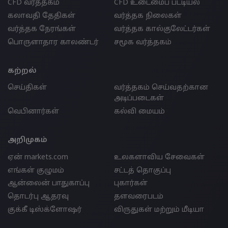
CFD வர்த்தகம்
CFD உடைமைப் பட்டியல்
கலாவதி தேதிகள்
வர்த்தக நிலைகள்
வர்த்தக நேரங்கள்
வர்த்தக கால்குலேட்டர்கள்
பொருளாதார காலண்டர்
சமூக வர்த்தகம்
கற்றல்
செய்திகள்
வர்த்தகம் செய்வதற்கான
அடிப்படைகள்
வெபினார்கள்
கல்வி மையம்
அறிமுகம்
ஏன் markets.com
உலகளாவிய சேவைகள்
எங்கள் குழுமம்
சட்டத் தொகுப்பு
ஆன்லைன் பாதுகாப்பு
புகார்கள்
தொடர்பு ஆதரவு
தளவரைபடம்
குக்கீ டிஸ்க்ளோஷர்
விருதுகள் மற்றும் மீடியா