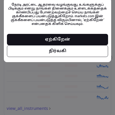
நேரடி அரட்டை ஆதரவை வழங்குவது, உங்களுக்குப்
பிடிக்கும் என்று நாங்கள் நினைக்கும் உள்ளடக்கத்தைக்
வெள்ளி
07:02-10:59
காண்பிப்பது போன்றவற்றைச் செய்ய நாங்கள்
குக்கீகளைப் பயன்படுத்துகிறோம். markets.com இன்
குக்கீகளைப் பயன்படுத்த விரும்பினால், 'ஏற்கிறேன்'
வெள்ளி
11:04-15:29
என்பதைக் கிளிக் செய்யவும்.
ஏற்கிறேன்
நிதிசார் கருவிகள் தொடர்பானவை
நிர்வகி
உடைமை
விற்பனை
வாங்குதல்
கட்டணம் (%)
view_all_instruments