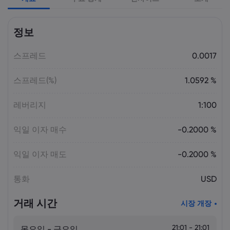
Laia Liu
2026 5월 09, 03:50
정보
2026년 최고의 CFD 브로커: Pepperstone,
markets.com, IG, Plus500, XTB |
스프레드
Markets.com
0.0017
스프레드(%)
1.0592 %
Laia Liu
2026 5월 08, 07:55
2025년 DAX 지수 23% 급등: CFD로 DAX
레버리지
1:100
거래하는 법 | Markets.com
익일 이자 매수
-0.2000 %
Laia Liu
2026 5월 08, 04:50
익일 이자 매도
-0.2000 %
AI 주식 및 투자 기회: 투자하기 가장 좋은
AI 주식은 무엇일까요? | Markets.com
통화
USD
거래 시간
시장 개장
Laia Liu
2026 5월 07, 10:30
오늘의 DAX 40 지수 분석: 독일 증시가
23,500 부근에서 고전하는 이유 |
21:01 - 21:01
목요일 - 금요일