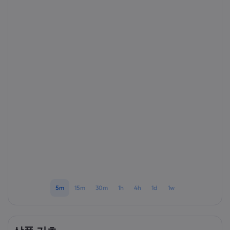
markets.com 소개
markets.com 이용
도움말 & 고객센
글로벌 서비스 제공
지원 문의하기
데이터 & 보안
그룹 소개
고객의 소리
온라인 안전
법률 모음집
어워드 및 미디어
쿠키 공개
법률 모음집
5m
15m
30m
1h
4h
1d
1w