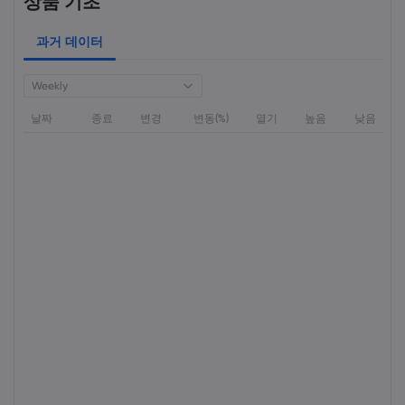
상품 기초
과거 데이터
Weekly
날짜
종료
변경
변동(%)
열기
높음
낮음