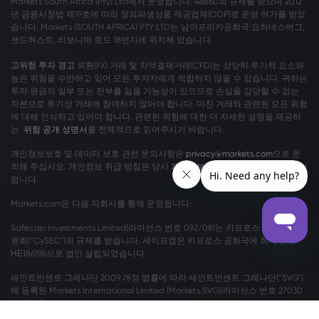
Markets South Africa (Pty) Ltd에서 운영합니다. 46860의 규제를 받으며 2012
년 금융시장법 제19호에 따라 장외파생상품 제공업체(ODP)로 운영 허가를 받았
습니다. Markets (SOUTH AFRICA) PTY LTD는 남아프리카공화국 요하네스버그,
샌드허스트, 리보니아 로드 18번지에 위치해 있습니다.
고위험 투자 경고
외환(FX) 거래 및 차액결제거래(CFD)는 상당히 투기적 요소와
높은 위험을 수반하고 있어 모든 투자자에게 적합하지 않을 수 있습니다. 귀하는
투자 원금의 일부 또는 전부를 잃을 가능성이 있으므로 손실을 감당할 수 없는
자본으로 투기성 거래에 참여하지 않아야 합니다. 마진 거래와 관련된 모든 위험
에 대해 인식하고 있어야 합니다. 관련된 위험에 대한 더 자세한 설명을 제공하
는
위험 공개 성명서
를 전체적으로 읽어주시기 바랍니다.
개인정보보호 및 데이터 보호 관련 문의사항은
privacy@markets.com
으로 문
의해 주십시오. 개인정보 취급 방침은 당사
개인정보보호 정책
을 읽어보시기 바
랍니다.
Markets.com은 다음 자회사를 통해 운영됩니다:
Safecap Investments Limited(라이선스 번호 092/08)는 키프로스 증권 거래위
원회(“CySEC”)의 규제를 받습니다. 세이프캡은 키프로스 공화국에 회사 번호
ΗΕ186196으로 법인 설립되었습니다.
세인트빈센트 그레나딘 2009 개정 법률에 따라 세인트빈센트 그레나딘(“SVG")
에 등록된 Markets International Limited (Markets SVG)(라이선스 번호 27030
BC 2023)