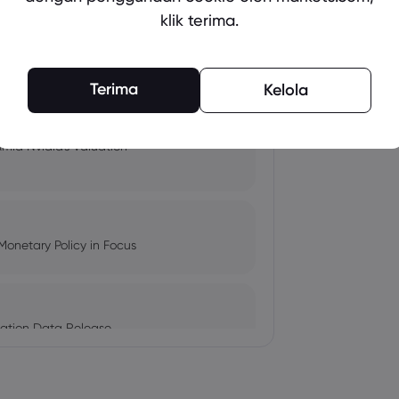
klik terima.
pacts, and Fed Rate Cut
Terima
Kelola
Amid Nvidia's Valuation
Monetary Policy in Focus
ation Data Release