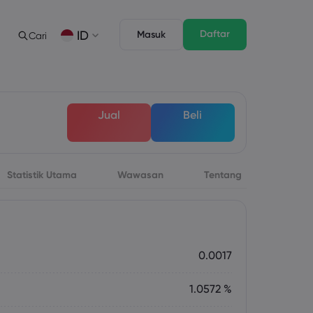
Daftar
ID
Masuk
Cari
gan
s
Tentang
Fitur Trading
Paket Hukum
Depth of Market
English
English
Jual
Beli
English (ZA)
English (St. Vincent)
Dansk
Italiano
Danish
Italian
Bahasa Melayu
ภาษาไทย
Malay
Thai
िन्दी
Português
Statistik Utama
Wawasan
Tentang
Hindi
Portuguese
 Mendatang
rsa Mingguan
0.0017
1.0572 %