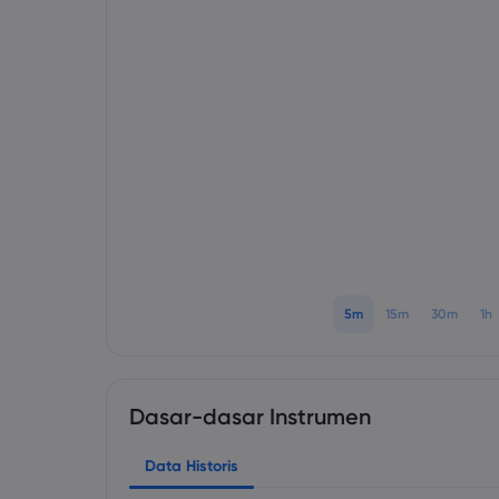
5m
15m
30m
1h
Dasar-dasar Instrumen
Data Historis