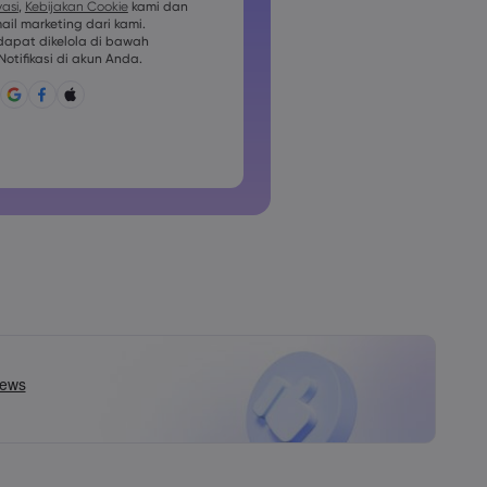
vasi
,
Kebijakan Cookie
kami dan
il marketing dari kami.
us berisi setidaknya 1 karakter
apat dikelola di bawah
otifikasi di akun Anda.
berisi ~!@#£%^&amp;*()_-
?,.
idak boleh berupa hal yang umum
ak boleh berisi karakter non-latin
ak boleh berisi spasi