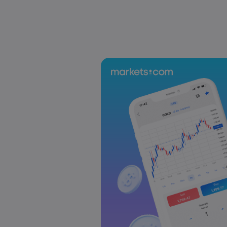
US-EU Relations: Russia Sanctions Unite Despite 
Emma Rose
2025 Oct 24, 00:00
BOJ Warns of Japan Stock Market Overheating, U.