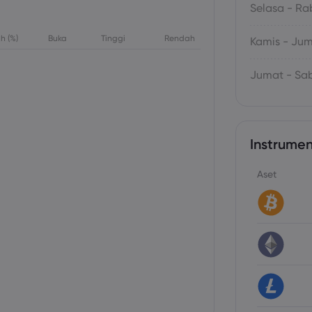
Selasa - Ra
h (%)
Buka
Tinggi
Rendah
Kamis - Ju
Jumat - Sa
Instrumen
Aset