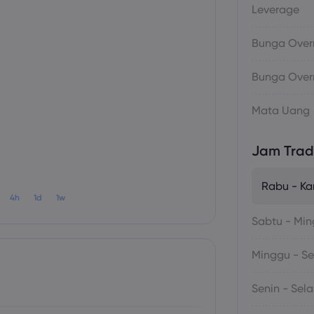
Leverage
Bunga Overn
Bunga Overn
Mata Uang
Jam Trad
Rabu - Ka
4h
1d
1w
Sabtu - Mi
Minggu - Se
Senin - Sel