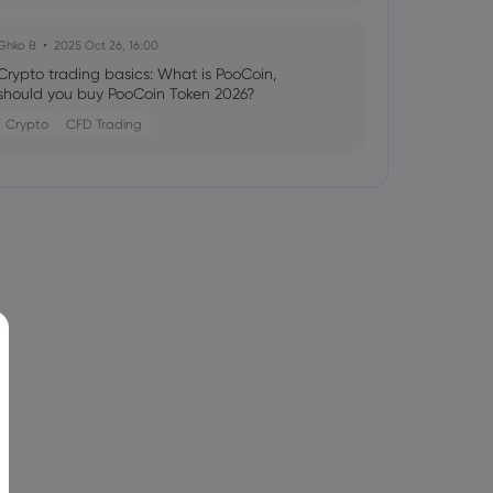
Ghko B
2025 Oct 26, 16:00
Crypto trading basics: What is PooCoin,
should you buy PooCoin Token 2026?
Crypto
CFD Trading