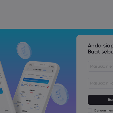
Trade Tensions
S. Trade Policy Risk
Anda sia
Buat seb
Kata sandi har
karakter
Kata sandi har
numerik
Dengan memb
Kata sandi har