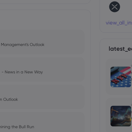
view_all_i
l Management's Outlook
latest_e
ng - News in a New Way
im Outlook
ining the Bull Run