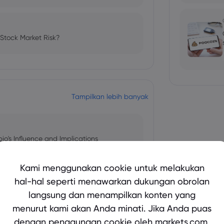
 Stock Market Risk?
Tampilkan lebih banyak
bio's Influence and Implications
Kami menggunakan cookie untuk melakukan
hal-hal seperti menawarkan dukungan obrolan
langsung dan menampilkan konten yang
 and Tech Stock Surge Amidst
menurut kami akan Anda minati. Jika Anda puas
dengan penggunaan cookie oleh markets.com,