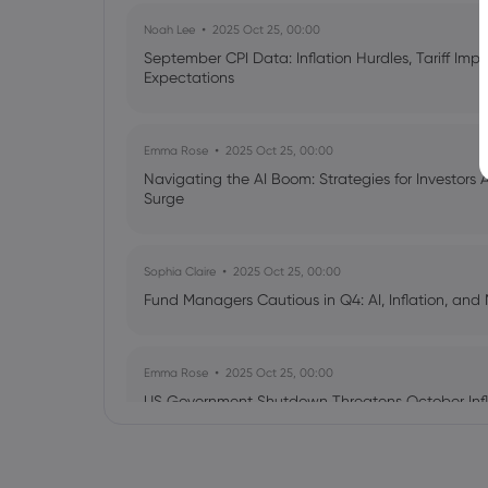
Noah Lee
2025 Oct 25, 00:00
September CPI Data: Inflation Hurdles, Tariff Im
Expectations
Emma Rose
2025 Oct 25, 00:00
Navigating the AI Boom: Strategies for Investors 
Surge
Sophia Claire
2025 Oct 25, 00:00
Fund Managers Cautious in Q4: AI, Inflation, and 
Emma Rose
2025 Oct 25, 00:00
US Government Shutdown Threatens October Infl
Sophia Claire
2025 Oct 24, 00:00