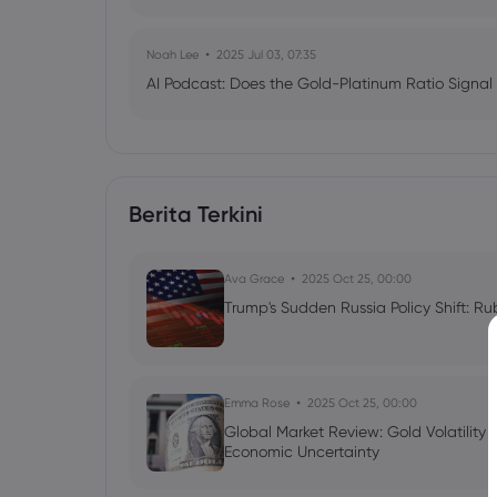
Noah Lee
2025 Jul 03, 07:35
AI Podcast: Does the Gold-Platinum Ratio Signal
Berita Terkini
Ava Grace
2025 Oct 25, 00:00
Trump's Sudden Russia Policy Shift: Ru
Emma Rose
2025 Oct 25, 00:00
Global Market Review: Gold Volatility
Economic Uncertainty