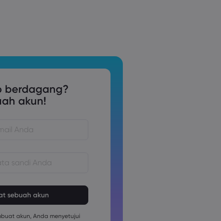
p berdagang?
uah akun!
us terdiri dari 8 hingga 15
us berisi setidaknya 1 karakter
uat akun, Anda menyetujui
us berisi setidaknya 1 karakter