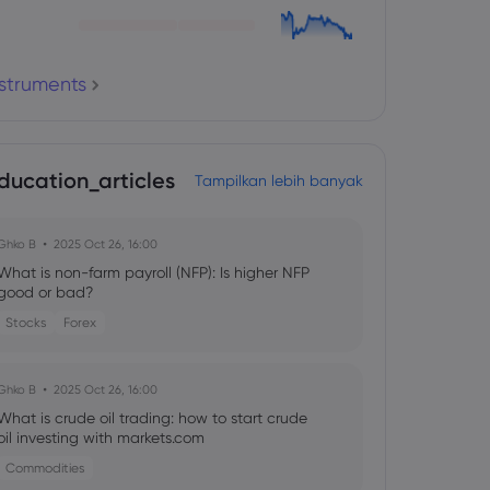
nstruments
ducation_articles
Tampilkan lebih banyak
Ghko B
2025 Oct 26, 16:00
What is non-farm payroll (NFP): Is higher NFP
good or bad?
Stocks
Forex
Ghko B
2025 Oct 26, 16:00
What is crude oil trading: how to start crude
oil investing with markets.com
Commodities