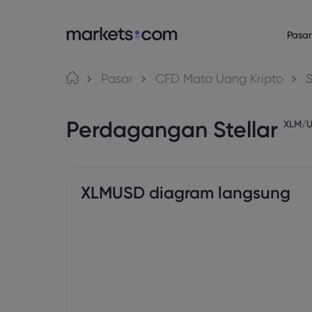
Pasar
Bahasa
Tentang Mark
Platform P
Pasar
CFD Mata Uang Kripto
S
Mengapa Market
Platform Web
English
English
English (Global)
English (EU)
Perdagangan Stellar
Penawaran Globa
Aplikasi
XLM/
Deutsch
Español
German
Spanish (Latam)
Grup Kami
MT4
Nederlands
العربية
Penghargaan dan
MT5
Dutch
Arabic
繁體中文
简体中文
Trading Central
Traditional Chinese
Simplified Chinese
XLMUSD diagram langsung
Bahasa Indonesia
한국어
Indonesian
Korean