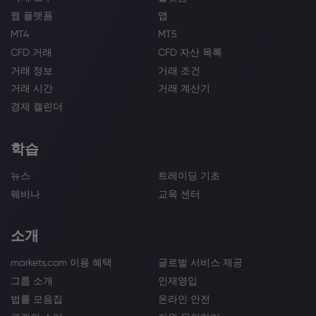
웹 플랫폼
앱
MT4
MT5
CFD 거래
CFD 자산 목록
거래 정보
거래 조건
거래 시간
거래 계산기
경제 캘린더
학습
뉴스
트레이딩 기초
웨비나
교육 센터
소개
markets.com 이용 혜택
글로벌 서비스 제공
그룹 소개
인재영입
법률 모음집
온라인 안전