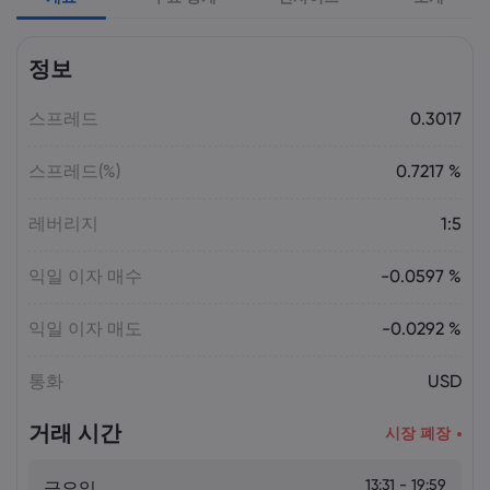
Laia Liu
2026 5월 09, 03:50
정보
2026년 최고의 CFD 브로커: Pepperstone,
markets.com, IG, Plus500, XTB |
스프레드
Markets.com
0.3017
스프레드(%)
0.7217 %
Laia Liu
2026 5월 08, 07:55
2025년 DAX 지수 23% 급등: CFD로 DAX
레버리지
1:5
거래하는 법 | Markets.com
익일 이자 매수
-0.0597 %
Laia Liu
2026 5월 08, 04:50
익일 이자 매도
-0.0292 %
AI 주식 및 투자 기회: 투자하기 가장 좋은
AI 주식은 무엇일까요? | Markets.com
통화
USD
거래 시간
시장 폐장
Laia Liu
2026 5월 07, 10:30
오늘의 DAX 40 지수 분석: 독일 증시가
23,500 부근에서 고전하는 이유 |
13:31 - 19:59
금요일