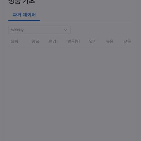
상품 기초
과거 데이터
Weekly
날짜
종료
변경
변동(%)
열기
높음
낮음