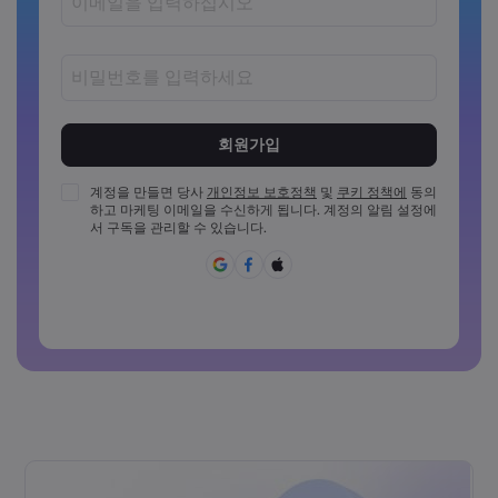
비밀번호는 8~15자 사이여야 합니다
비밀번호는 최소 1개의 숫자를 포함해야 합니다
비밀번호는 최소 1개의 대문자를 포함해야 합니다
계정을 만들면 당사
개인정보 보호정책
및
쿠키 정책에
동의
하고 마케팅 이메일을 수신하게 됩니다. 계정의 알림 설정에
비밀번호는 최소 1개의 소문자를 포함해야 합니다
서 구독을 관리할 수 있습니다.
비밀번호에 ~!@#£%^{,[]?,.가&*()_-+=:;&lt;&gt;반드시 포함되
어야 합니다
일반적으로 사용할 수 없는 비밀번호입니다
비밀번호에는 라틴 문자가 아닌 문자를 사용할 수 없습니다
비밀번호는 공백을 포함할 수 없습니다