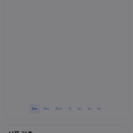
markets.com 소개
markets.com 이용
도움말 & 고객센
글로벌 서비스 제공
지원 문의하기
데이터 & 보안
그룹 소개
고객의 소리
온라인 안전
법률 모음집
어워드 및 미디어
쿠키 공개
법률 모음집
5m
15m
30m
1h
4h
1d
1w