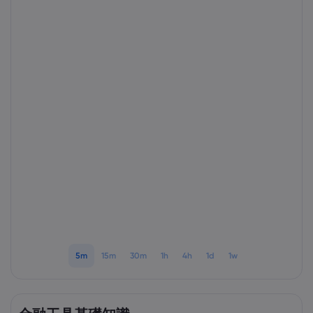
Markets.com 簡介
為甚麼選擇Markets.
協助與支援
全球服務
幫助中心
數據與安全性
集團簡介
聯絡支援
安全上網
法規
獎項和媒體
投訴
Cookie 披露
法律文件包
監管
5m
15m
30m
1h
4h
1d
1w