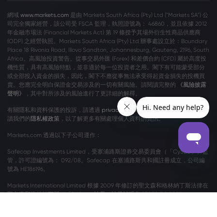
網域
www.markets.com
是由 Markets South Africa (Pty) Ltd ("Markets SA") 公
司完全獨家經營，該公司受 FSCA 監理，執照證號為： 46860，並且依據 2012
年金融市場法 (Financial Markets Act) 第 19 條授予其場外衍生性商品供應商
(ODP) 之經營執照。Markets South Africa (Pty) Ltd 辦事處設立於：Boundary
Place 18 Rivonia Road, Illovo Sandton, Johannesburg, Gauteng, 2196, South
Africa。高風險投資警告。從事交易外匯 (Forex) 和差價合約 (CFD) 屬於高度投
機性質，具有高風險特點，並非適於每一位投資者之用。閣下有可能蒙受部分
或全部投入資金的損失，因此，閣下不應從事無法承受得起資金損失的投機買
賣。您應完全明白保證金交易涉及的一切有關風險。請閱讀完整的
《風險披露
聲明》
，其中對所涉及的風險進行了更詳細的解釋。
有關隱私和資料保護的投訴，請透過
privacy@markets.com
與我們聯絡。請閱
讀我們的
隱私權政策
，以了解更多有關處理個人資料的資訊。
Markets.com 透過以下子公司運作：
Safecap Investments Limited，受塞浦路斯證券交易委員會（「CySEC」）監
管，許可證編號為： 092/08。Safecap 在塞浦路斯共和國註冊成立，公司編
號為 HE186196。
Markets International Limited 根據 2009 年修訂的聖文森和格林納丁斯法律在
聖文森和格林納丁斯（「SVG」）註冊，註冊號碼為 27030 BC 2023。