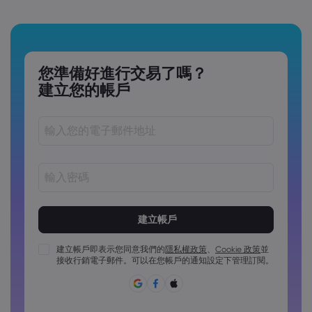
您準備好進行交易了嗎？
建立您的帳戶
密碼長度必須介於 8 到 15 個字元之間
密碼必須包含至少 1 個數字字元
密碼必須包含至少 1 個大寫字元
建立帳戶即表示您同意我們的
隱私權政策
、
Cookie 政策
並
接收行銷電子郵件。可以在您帳戶的通知設定下管理訂閱。
密碼必須包含至少 1 個小寫字元
密碼必須包含 ~!@#£%^&*()_-+=:;&lt;&gt;{,[]?,.
密碼不能為常用密碼