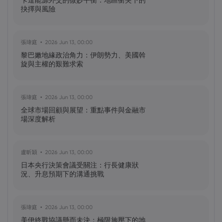
股票
卡達能源外交的微妙平衡：地區衝突下的
抉擇與風險
黃達傑
2025 Oct 09, 16:00
張瑋庭
2026 Jun 13, 00:00
臺灣值得關注的加密貨幣：比特幣
黎巴嫩地緣政治角力：伊朗勢力、美國斡
（BTC）、以太坊（ETH）、索拉納
旋與主權的艱難求索
（Solana，SOL）、零幣（Zcash，ZEC）
張瑋庭
2026 Jun 13, 00:00
黃達傑
2025 Sep 29, 16:00
全球市場回顧與展望：重點事件與金融市
NIO 股票預測：NIO 今天下跌 5%，未來會
場深度解析
怎樣？
盧昕穎
2026 Jun 13, 00:00
黃達傑
2025 Sep 27, 16:00
日本央行決策會議受關注：行長健康狀
比特幣價格預測：如何在台灣購買比特
況、升息預期下的溝通挑戰
幣？
張瑋庭
2026 Jun 13, 00:00
美伊終戰協議懸而未決：極限施壓下的地