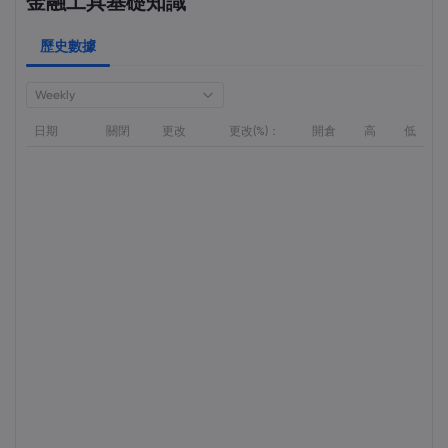
金融工具基礎知識
歷史數據
Weekly
日期
關閉
更改
更改(%)：
開倉
高
低