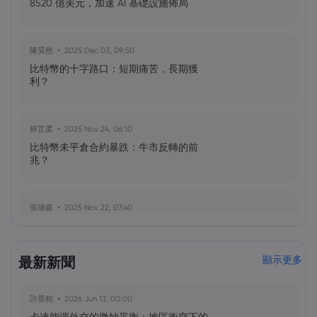
8520 億美元，加速 AI 基礎設施佈局
陳昊然
2025 Dec 03, 09:50
比特幣的十字路口：短期痛苦，長期獲
利？
林芷柔
2025 Nov 24, 06:10
比特幣未平倉合約暴跌：牛市反轉的前
兆？
張瑋庭
2025 Nov 22, 07:40
ARK Invest 持續加密貨幣掃貨：鎖定
Bullish、Circle 與比特幣 ETF
最新新聞
顯示更多
林芷柔
2025 Nov 20, 08:10
許景桓
2026 Jun 13, 00:00
ARK Invest 在市場下跌之際增持加密貨幣