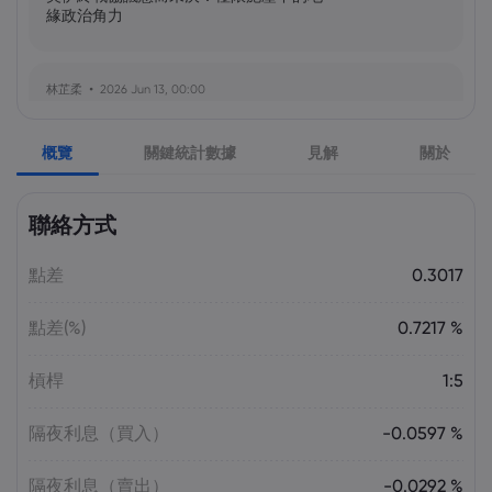
緣政治角力
林芷柔
2026 Jun 13, 00:00
美軍奪島伊朗石油樞紐？哈爾克島戰略解
析與風險評估
概覽
關鍵統計數據
見解
關於
張瑋庭
2026 Jun 13, 00:00
聯絡方式
北約安全態勢與美軍部署調整：美歐風險
評估分歧加劇
點差
0.3017
點差(%)
0.7217 %
陳昊然
2026 Jun 13, 00:00
霍爾木茲海峽航運格局劇變：非伊朗原油
槓桿
1:5
量增，市場波動趨緩
隔夜利息（買入）
-0.0597 %
隔夜利息（賣出）
-0.0292 %