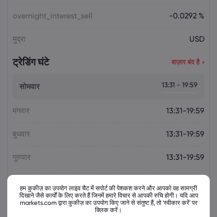
overnight_interest_sell
-0.0292 %
मुद्रा
USD
ट्रेडिंग घंटे
बाज़ार बंद है
13:31 - 19:59
सोमवार
मंगवार
13:31-19:59
बुधवार
13:31-19:59
गुरुवार
13:31-19:59
शुक्रवार
13:31-19:59
हम कुकीज़ का उपयोग लाइव चैट में सपोर्ट की पेशकश करने और आपको वह सामग्री
दिखाने जैसे कार्यों के लिए करते हैं जिनमें हमारे विचार से आपकी रुचि होगी। यदि आप
markets.com द्वारा कुकीज़ का उपयोग किए जाने से संतुष्ट हैं, तो 'स्वीकार करें' पर
क्लिक करें।