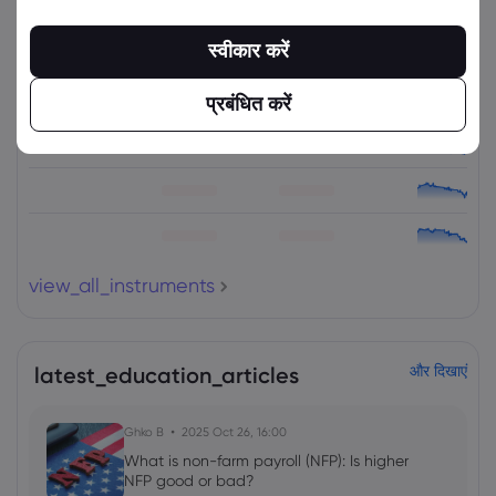
संबंधित उपकरण
स्वीकार करें
संपत्ति
बेचें
खरीदें
(%) परिवर्तित करें
प्रबंधित करें
view_all_instruments
latest_education_articles
और दिखाएं
Ghko B
2025 Oct 26, 16:00
What is non-farm payroll (NFP): Is higher
NFP good or bad?