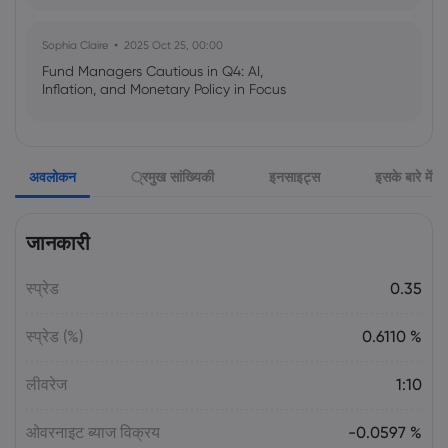
Sophia Claire
2025 Oct 25, 00:00
Fund Managers Cautious in Q4: AI,
Inflation, and Monetary Policy in Focus
Emma Rose
2025 Oct 25, 00:00
अवलोकन
्रमुख सांख्यिकी
इनसाइट्स
इसके बारे में
US Government Shutdown Threatens
October Inflation Data Release
जानकारी
Sophia Claire
2025 Oct 24, 00:00
स्प्रेड
0.35
US-EU Relations: Russia Sanctions Unite
Despite Trade Tensions
स्प्रेड (%)
0.6110 %
Emma Rose
2025 Oct 24, 00:00
लीवरेज
1:10
BOJ Warns of Japan Stock Market
Overheating, U.S. Trade Policy Risk
ओवरनाइट ब्याज विक्रय
-0.0597 %