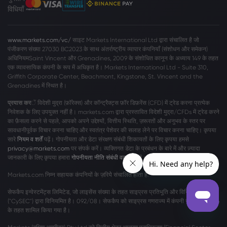
विधियाँ
www.markets.com/vc/
साइट Markets International Ltd द्वारा संचालित है जो
पंजीकरण संख्या 27030 BC2023 के साथ अंतर्राष्ट्रीय व्यापार कंपनियाँ (संशोधन और समेकन)
अधिनियमSaint Vincent और Grenadines, 2009 के संशोधित कानून के अध्याय 149 के तहत
एक व्यावसायिक कंपनी के रूप में अधिकृत है। Markets International Ltd - Suite 310,
Griffith Corporate Center, Beachmont, Kingstone, St. Vincent and the
Grenadines में स्थित है।
प्रयास कर
ें विदेशी मुद्रा (फ़ॉरेक्स) और कॉन्ट्रैक्ट्स फ़ॉर डिफ़रेंस (CFD) में ट्रेड करना प्रत्येक
निवेशक के लिए उपयुक्त नहीं है। markets.com द्वारा प्रस्तावित विदेशी मुद्रा/CFDs में ट्रेड करने
का फ़ैसला करने से पहले, आपको अपने उद्देश्यों, वित्तीय स्थिति, ज़रूरतों और अनुभव के स्तर पर
सावधानीपूर्वक विचार करना चाहिए और स्वतंत्र पेशेवर की सलाह लेने पर विचार करना चाहिए। कृपया
सारे
नियम व शर्तें
पढ़ें। गोपनीयता और डेटा संरक्षण संबंधी शिकायतों के लिए कृपया हमसे
privacy@markets.com
पर संपर्क करें। व्यक्तिगत डेटा के प्रबंधन के बारे में और ज़्यादा
जानकारी के लिए कृपया हमारा
गोपनीयता नीति संबंधी वक्तव्य
पढ़ें।
Markets.com निम्न सहायक कंपनियों के ज़रियेे संचालित होता है:
सेफकैप इन्वेस्टमेंट्स लिमिटेड, जो लाइसेंस संख्या के तहत साइप्रस प्रतिभूति और विनिमय आयोग
("CySEC") द्वारा विनियमित है। 092/08। सेफकैप को साइप्रस गणराज्य में कंपनी संख्या η186196
के तहत शामिल किया गया है।