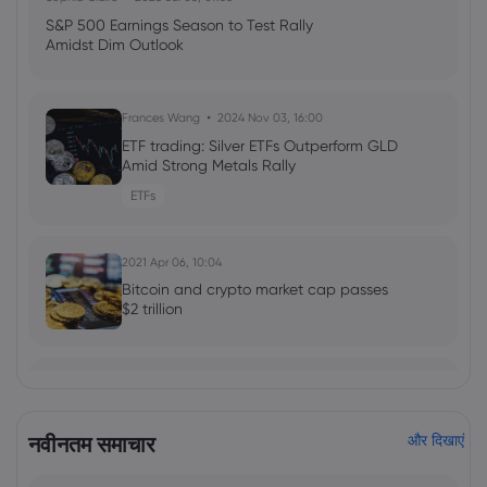
S&P 500 Earnings Season to Test Rally
Amidst Dim Outlook
Frances Wang
2024 Nov 03, 16:00
ETF trading: Silver ETFs Outperform GLD
Amid Strong Metals Rally
ETFs
2021 Apr 06, 10:04
Bitcoin and crypto market cap passes
$2 trillion
2021 Feb 01, 09:08
Silver-tongued Redditors drive up prices
नवीनतम समाचार
और दिखाएं