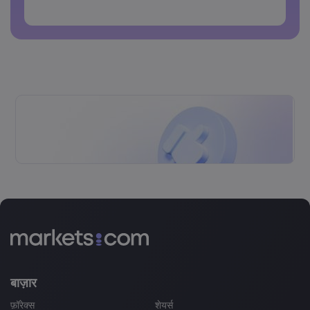
पासवर्डों में स्पेस नहीं हो सकते
बाज़ार
फ़ॉरेक्स
शेयर्स