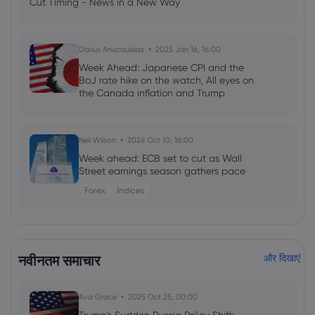
Cut Timing - News in a New Way
Darius Anucauskas
2025 Jan 16, 16:00
Week Ahead: Japanese CPI and the
BoJ rate hike on the watch, All eyes on
the Canada inflation and Trump
inauguration
Neil Wilson
2024 Oct 10, 16:00
Week ahead: ECB set to cut as Wall
Street earnings season gathers pace
Forex
Indices
Georgy Istigechev
2024 Jul 29, 11:30
Stocks up ahead of interest rate
नवीनतम समाचार
और दिखाएं
decisions, earnings-packed week
Shares
Indices
Forex
Commodities
Ava Grace
2025 Oct 25, 00:00