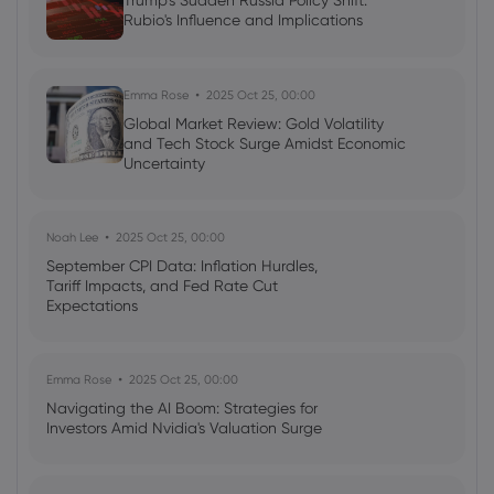
Trump's Sudden Russia Policy Shift:
Neil Wilson
Rubio's Influence and Implications
2024 Jul 11, 21:00
Week ahead: US earnings season kicks
off, ECB hold expected
Emma Rose
2025 Oct 25, 00:00
Forex
Indices
Global Market Review: Gold Volatility
and Tech Stock Surge Amidst Economic
Uncertainty
Noah Lee
2025 Oct 25, 00:00
September CPI Data: Inflation Hurdles,
Tariff Impacts, and Fed Rate Cut
Expectations
Emma Rose
2025 Oct 25, 00:00
Navigating the AI Boom: Strategies for
Investors Amid Nvidia's Valuation Surge