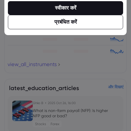
संपत्ति
बेचें
खरीदें
(%) परिवर्तित करें
स्वीकार करें
प्रबंधित करें
view_all_instruments
latest_education_articles
और दिखाएं
Ghko B
2025 Oct 26, 16:00
What is non-farm payroll (NFP): Is higher
NFP good or bad?
Stocks
Forex