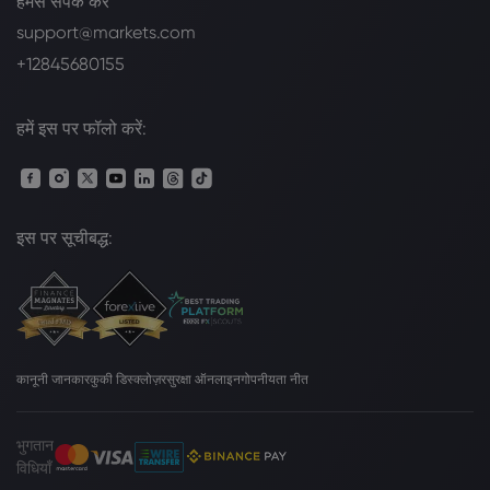
हमसे संपर्क करें
support@markets.com
+12845680155
हमें इस पर फॉलो करें:
इस पर सूचीबद्ध:
कानूनी जानकार
कुकी डिस्क्लोज़र
सुरक्षा ऑनलाइन
गोपनीयता नीत
भुगतान
विधियाँ