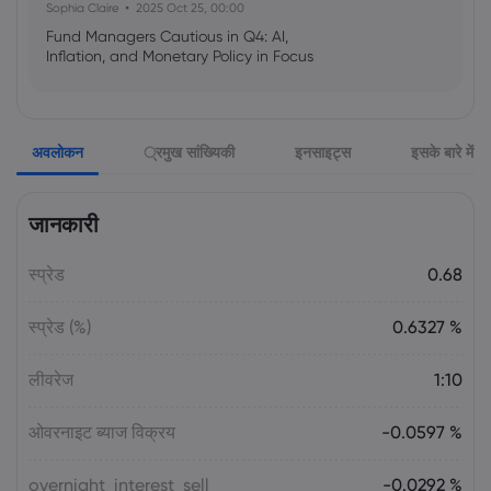
Sophia Claire
2025 Oct 25, 00:00
Fund Managers Cautious in Q4: AI,
Inflation, and Monetary Policy in Focus
Emma Rose
2025 Oct 25, 00:00
अवलोकन
्रमुख सांख्यिकी
इनसाइट्स
इसके बारे में
US Government Shutdown Threatens
October Inflation Data Release
जानकारी
Sophia Claire
2025 Oct 24, 00:00
स्प्रेड
0.68
US-EU Relations: Russia Sanctions Unite
Despite Trade Tensions
स्प्रेड (%)
0.6327 %
Emma Rose
2025 Oct 24, 00:00
लीवरेज
1:10
BOJ Warns of Japan Stock Market
Overheating, U.S. Trade Policy Risk
ओवरनाइट ब्याज विक्रय
-0.0597 %
overnight_interest_sell
-0.0292 %