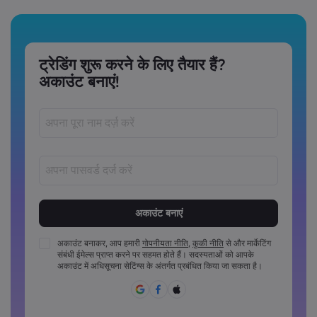
ट्रेडिंग शुरू करने के लिए तैयार हैं?
अकाउंट बनाएं!
पासवर्ड‏ 8 ‏से‏ 15 ‏कैरेक्टर लंबे अवश्य होने चाहिए
पासवर्डों में कम से कम 1 संख्यात्मक कैरेक्टर अवश्य होना चाहिए
पासवर्डों में कम से कम 1 अपरकेस कैरेक्टर अवश्य होना चाहिए
अकाउंट बनाकर, आप हमारी
गोपनीयता नीति
,
कुकी नीति
से और मार्केटिंग
संबंधी ईमेल्स प्राप्त करने पर सहमत होते हैं। सदस्यताओं को आपके
पासवर्डों में कम से कम 1 लोअरकेस कैरेक्टर अवश्य होना चाहिए
अकाउंट में अधिसूचना सेटिंग्स के अंतर्गत प्रबंधित किया जा सकता है।
पासवर्ड में ~!@#£%^&*()_-+=:;&lt;&gt;{,[]?,.अवश्य होने चाहिए
पासवर्ड का साझा रूप से उपयोग नहीं किया जा सकता
पासवर्ड में गैर-लैटिन कैरेक्टर्स नहीं हो सकते