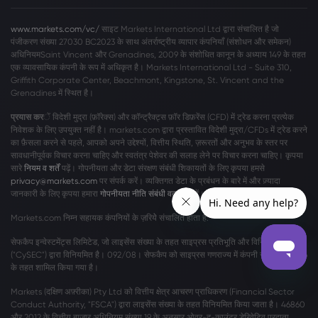
www.markets.com/vc/
साइट Markets International Ltd द्वारा संचालित है जो
पंजीकरण संख्या 27030 BC2023 के साथ अंतर्राष्ट्रीय व्यापार कंपनियाँ (संशोधन और समेकन)
अधिनियमSaint Vincent और Grenadines, 2009 के संशोधित कानून के अध्याय 149 के तहत
एक व्यावसायिक कंपनी के रूप में अधिकृत है। Markets International Ltd - Suite 310,
Griffith Corporate Center, Beachmont, Kingstone, St. Vincent and the
Grenadines में स्थित है।
प्रयास कर
ें विदेशी मुद्रा (फ़ॉरेक्स) और कॉन्ट्रैक्ट्स फ़ॉर डिफ़रेंस (CFD) में ट्रेड करना प्रत्येक
निवेशक के लिए उपयुक्त नहीं है। markets.com द्वारा प्रस्तावित विदेशी मुद्रा/CFDs में ट्रेड करने
का फ़ैसला करने से पहले, आपको अपने उद्देश्यों, वित्तीय स्थिति, ज़रूरतों और अनुभव के स्तर पर
सावधानीपूर्वक विचार करना चाहिए और स्वतंत्र पेशेवर की सलाह लेने पर विचार करना चाहिए। कृपया
सारे
नियम व शर्तें
पढ़ें। गोपनीयता और डेटा संरक्षण संबंधी शिकायतों के लिए कृपया हमसे
privacy@markets.com
पर संपर्क करें। व्यक्तिगत डेटा के प्रबंधन के बारे में और ज़्यादा
जानकारी के लिए कृपया हमारा
गोपनीयता नीति संबंधी वक्तव्य
पढ़ें।
Markets.com निम्न सहायक कंपनियों के ज़रियेे संचालित होता है:
सेफकैप इन्वेस्टमेंट्स लिमिटेड, जो लाइसेंस संख्या के तहत साइप्रस प्रतिभूति और विनिमय आयोग
("CySEC") द्वारा विनियमित है। 092/08। सेफकैप को साइप्रस गणराज्य में कंपनी संख्या η186196
के तहत शामिल किया गया है।
Markets (दक्षिण अफ़्रीका) Pty Ltd को वित्तीय क्षेत्र आचरण प्राधिकरण (Financial Sector
Conduct Authority, "FSCA") द्वारा लाइसेंस संख्या के तहत विनियमित किया जाता है। 46860
और 2012 के वित्तीय बाजार अधिनियम संख्या 19 के अनुसार ओवर-द-काउंटर डेरिवेटिव प्रदाता