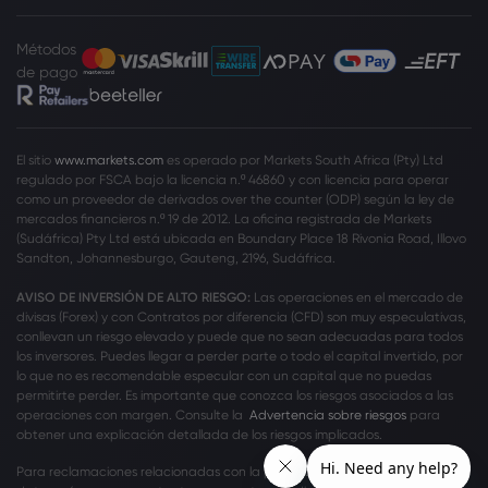
Métodos
de pago
El sitio
www.markets.com
es operado por Markets South Africa (Pty) Ltd
regulado por FSCA bajo la licencia n.º 46860 y con licencia para operar
como un proveedor de derivados over the counter (ODP) según la ley de
mercados financieros n.º 19 de 2012. La oficina registrada de Markets
(Sudáfrica) Pty Ltd está ubicada en Boundary Place 18 Rivonia Road, Illovo
Sandton, Johannesburgo, Gauteng, 2196, Sudáfrica.
AVISO DE INVERSIÓN DE ALTO RIESGO:
Las operaciones en el mercado de
divisas (Forex) y con Contratos por diferencia (CFD) son muy especulativas,
conllevan un riesgo elevado y puede que no sean adecuadas para todos
los inversores. Puedes llegar a perder parte o todo el capital invertido, por
lo que no es recomendable especular con un capital que no puedas
permitirte perder. Es importante que conozca los riesgos asociados a las
operaciones con margen. Consulte la
Advertencia sobre riesgos
para
obtener una explicación detallada de los riesgos implicados.
Para reclamaciones relacionadas con la privacidad y la protección de