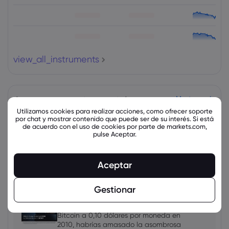
view_all_instruments
latest_education_articles
Mostrar más
Utilizamos cookies para realizar acciones, como ofrecer soporte
por chat y mostrar contenido que puede ser de su interés. Si está
de acuerdo con el uso de cookies por parte de markets.com,
Markets.com Support Team
2025 Jul 13, 21:00
pulse Aceptar.
Criptomonedas 2025: análisis de las
tendencias y cómo están moldeando el
comportamiento comercial
Aceptar
Gestionar
Markets.com Support Team
2024 Nov 29, 03:00
Si hubieras invertido 100 dólares en
Bitcoin a 0,10 dólares por moneda en
2010, habrías amasado la asombrosa