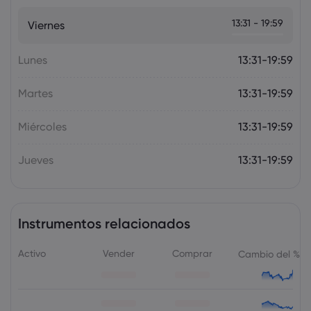
Markets.com Support Team
2025 Jul 12, 21:00
13:31 - 19:59
Viernes
Adelanto semanal: Los datos de
inflación de EE. UU., Canadá y Reino
Unido acapararán la atención
Lunes
13:31-19:59
Forex
Índices
Martes
13:31-19:59
Miércoles
13:31-19:59
Jueves
13:31-19:59
Instrumentos relacionados
Activo
Vender
Comprar
Cambio del %