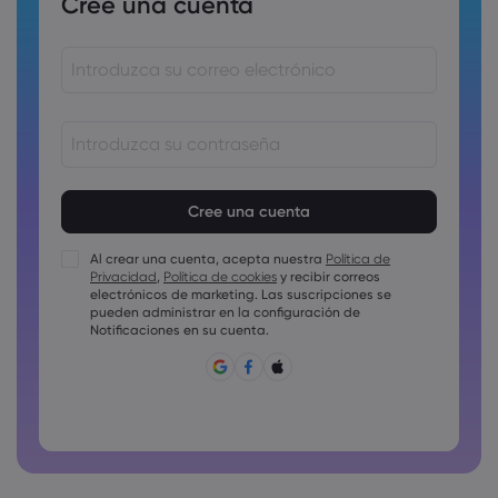
Cree una cuenta
Las contraseñas deben tener entre 8 y 15 como mínimo
Las contraseñas deben incluir al menos un carácter
numérico
Al crear una cuenta, acepta nuestra
Política de
Las contraseñas deben incluir al menos un carácter en
Privacidad
,
Política de cookies
y recibir correos
mayúscula
electrónicos de marketing. Las suscripciones se
Las contraseñas deben incluir al menos un carácter en
pueden administrar en la configuración de
minúscula
Notificaciones en su cuenta.
La contraseña debe tener ~!@#£%^&amp;*()_-+=:;&lt;&gt;{,
[]?,.
La contraseña no puede ser una de las que se utilizan
comúnmente.
La contraseña no debe tener caracteres no latinos
Las contraseñas no pueden tener espacios