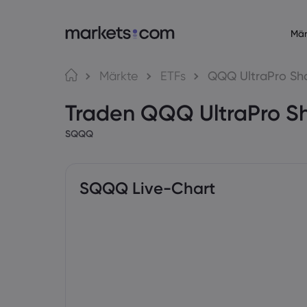
Mär
Über Markets.com
Trading
Märkte
ETFs
QQQ UltraPro Sho
Warum markets.com?
Web-Plattf
Traden QQQ UltraPro Sh
Globales Angebot
App
SQQQ
Unsere Gruppe
MT4
Impressum
MT5
Auszeichnungen und Medien
Social Trad
SQQQ Live-Chart