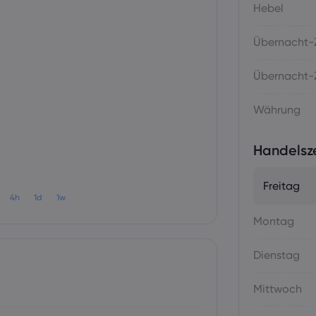
Hebel
Übernacht-Z
Übernacht-Z
Währung
Handelsz
Freitag
4h
1d
1w
Montag
Dienstag
Mittwoch