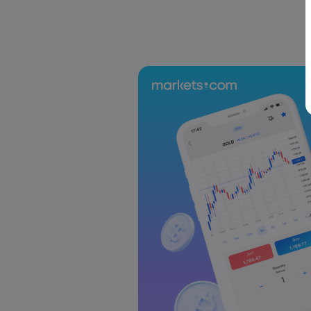
Wochenausblick: Japan-Wahl, EZB-Zi
Forex
Indizes
Markets.com Support Team
2025 Jul 12, 21:00
Wochenausblick: Inflationsdaten au
Vereinigten Königreich im Fokus
Forex
Indizes
Markets.com Support Team
2025 Jul 05, 21:00
Wochenausblick: Der Fokus der Geldpol
RBNZ
Forex
Indizes