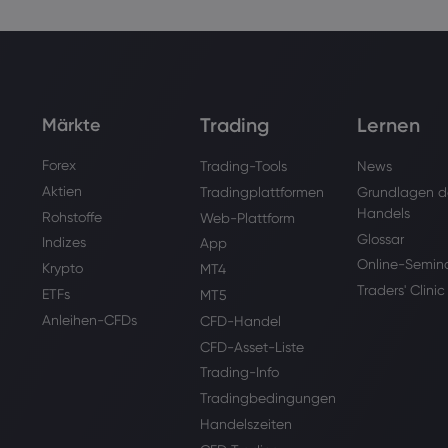
Trading
Lernen
Märkte
Forex
Trading-Tools
News
Aktien
Tradingplattformen
Grundlagen d
Handels
Rohstoffe
Web-Plattform
Glossar
Indizes
App
Online-Semin
Krypto
MT4
Traders' Clinic
ETFs
MT5
Anleihen-CFDs
CFD-Handel
CFD-Asset-Liste
Trading-Info
Tradingbedingungen
Handelszeiten