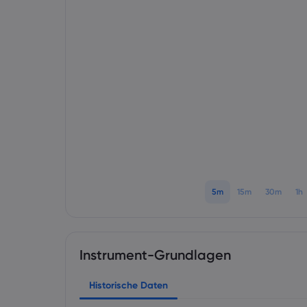
5m
15m
30m
1h
Instrument-Grundlagen
Historische Daten