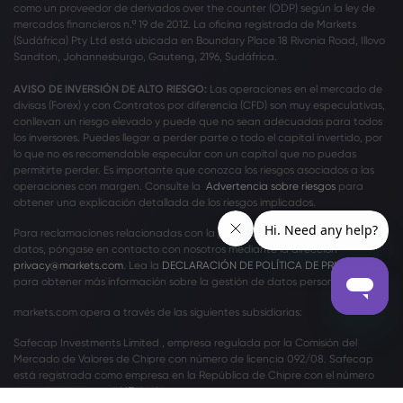
como un proveedor de derivados over the counter (ODP) según la ley de
mercados financieros n.º 19 de 2012. La oficina registrada de Markets
(Sudáfrica) Pty Ltd está ubicada en Boundary Place 18 Rivonia Road, Illovo
Sandton, Johannesburgo, Gauteng, 2196, Sudáfrica.
AVISO DE INVERSIÓN DE ALTO RIESGO:
Las operaciones en el mercado de
divisas (Forex) y con Contratos por diferencia (CFD) son muy especulativas,
conllevan un riesgo elevado y puede que no sean adecuadas para todos
los inversores. Puedes llegar a perder parte o todo el capital invertido, por
lo que no es recomendable especular con un capital que no puedas
permitirte perder. Es importante que conozca los riesgos asociados a las
operaciones con margen. Consulte la
Advertencia sobre riesgos
para
obtener una explicación detallada de los riesgos implicados.
Para reclamaciones relacionadas con la privacidad y la protección de
datos, póngase en contacto con nosotros mediante la dirección
privacy@markets.com
. Lea la
DECLARACIÓN DE POLÍTICA DE PRIVACIDAD
para obtener más información sobre la gestión de datos personales.
markets.com opera a través de las siguientes subsidiarias:
Safecap Investments Limited , empresa regulada por la Comisión del
Mercado de Valores de Chipre con número de licencia 092/08. Safecap
está registrada como empresa en la República de Chipre con el número
de registro mercantil ΗΕ186196.