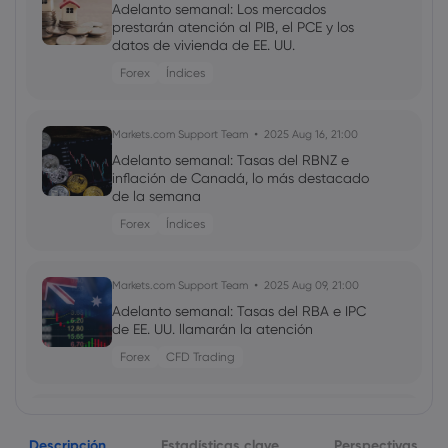
Adelanto semanal: Los mercados
prestarán atención al PIB, el PCE y los
datos de vivienda de EE. UU.
Forex
Índices
Markets.com Support Team
2025 Aug 16, 21:00
Adelanto semanal: Tasas del RBNZ e
inflación de Canadá, lo más destacado
de la semana
Forex
Índices
Markets.com Support Team
2025 Aug 09, 21:00
Adelanto semanal: Tasas del RBA e IPC
de EE. UU. llamarán la atención
Forex
CFD Trading
Markets.com Support Team
2025 Aug 02, 21:00
Descripción
Adelanto semanal: La atención se
Estadísticas clave
Perspectivas