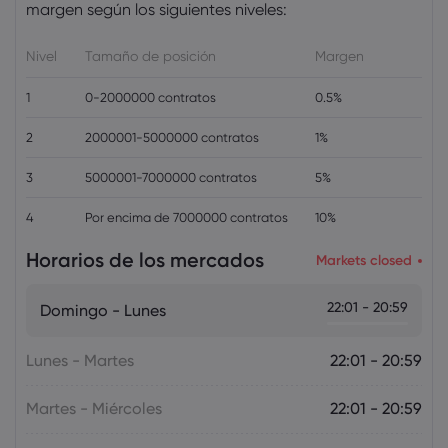
Adelanto semanal: Los datos de
margen según los siguientes niveles:
inflación de EE. UU., Canadá y Reino
Unido acapararán la atención
Nivel
Tamaño de posición
Margen
Forex
Índices
1
0-2000000 contratos
0.5%
2
2000001-5000000 contratos
1%
3
5000001-7000000 contratos
5%
4
Por encima de 7000000 contratos
10%
Horarios de los mercados
Markets closed
22:01 - 20:59
Domingo - Lunes
Lunes - Martes
22:01 - 20:59
Martes - Miércoles
22:01 - 20:59