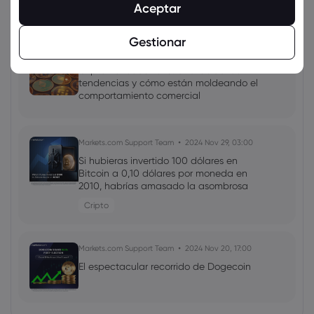
Aceptar
latest_education_articles
Mostrar más
Gestionar
Markets.com Support Team
2025 Jul 13, 21:00
Criptomonedas 2025: análisis de las
tendencias y cómo están moldeando el
comportamiento comercial
Markets.com Support Team
2024 Nov 29, 03:00
Si hubieras invertido 100 dólares en
Bitcoin a 0,10 dólares por moneda en
2010, habrías amasado la asombrosa
cifra de 95,7 MILLONES de dólares
Cripto
Markets.com Support Team
2024 Nov 20, 17:00
El espectacular recorrido de Dogecoin