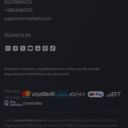
ESCRÍBANOS
+12845680155
support@markets.com
SÍGANOS EN
Paquete normativo y legal
Declaración sobre uso de cookies
Seguridad en línea
Política de privacidad
Métodos
de pago
El sitio
www.markets.com
es operado por Markets South Africa (Pty) Ltd
regulado por FSCA bajo la licencia n.º 46860 y con licencia para operar