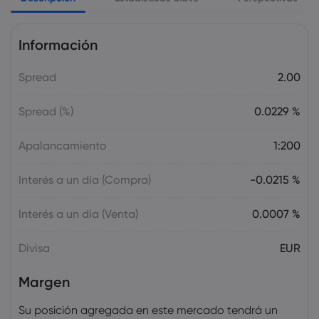
centrará en la decisión sobre tasas del
BoE
Información
Forex
Índices
Spread
2.00
Markets.com Support Team
2025 Jul 26, 21:00
Adelanto semanal: Decisiones sobre las
Spread (%)
0.0229 %
tasas de interés de la Fed, el BoC y el
BoJ en el centro de atención
Apalancamiento
1:200
Forex
Índices
Interés a un día (Compra)
-0.0215 %
Markets.com Support Team
2025 Jul 19, 21:00
Adelanto semanal: elecciones en Japón,
Interés a un día (Venta)
0.0007 %
decisión del BCE sobre los tipos de
interés, discurso de Powell
Divisa
EUR
Forex
Índices
Margen
Markets.com Support Team
2025 Jul 12, 21:00
Su posición agregada en este mercado tendrá un