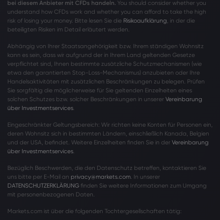
bei diesem Anbieter mit CFDs handeln.
You should consider whether you
understand how CFDs work and whether you can afford to take the high
risk of losing your money. Bitte lesen Sie die
Risikoaufklärung
, in der die
beteiligten Risiken im Detail erläutert werden.
Abhängig von Ihrer Staatsangehörigkeit bzw. Ihrem ständigen Wohnsitz
kann es sein, dass wir aufgrund der in Ihrem Land geltenden Gesetze
verpflichtet sind, Ihnen bestimmte zusätzliche Schutzmechanismen (wie
etwa den garantierten Stop-Loss-Mechanismus) anzubieten oder Ihre
Handelsaktivitäten mit zusätzlichen Beschränkungen zu belegen. Prüfen
Sie sorgfältig die möglicherweise für Sie geltenden Einzelheiten eines
solchen Schutzes bzw. solcher Beschränkungen in unserer
Vereinbarung
über Investmentservices
.
Eingeschränkter Geltungsbereich: Wir richten keine Konten für Personen ein,
deren Wohnsitz sich in bestimmten Ländern, einschließlich Kanada, Belgien
und der USA, befindet. Weitere Einzelheiten finden Sie in der
Vereinbarung
über Investmentservices
.
Bezüglich Beschwerden, die den Datenschutz betreffen, kontaktieren Sie
uns bitte per E-Mail an
privacy@markets.com
. In unserer
DATENSCHUTZERKLÄRUNG
finden Sie weitere Informationen zum Umgang
mit personenbezogenen Daten.
Markets.com ist über die folgenden Tochtergesellschaften tätig: