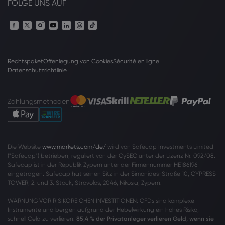
FOLGE UNS AUF
Rechtspaket
Offenlegung von Cookies
Sécurité en ligne
Datenschutzrichtlinie
Zahlungsmethoden
Die Website
www.markets.com/de/
wird von Safecap Investments Limited
("Safecap") betrieben, reguliert von der CySEC unter der Lizenz Nr. 092/08.
Safecap ist in der Republik Zypern unter der Firmennummer HE186196
eingetragen. Safecap hat seinen Sitz in der Simonides-Straße 10, CYPRESS
TOWER, 2. und 3. Stock, Strovolos, 2046, Nikosia, Zypern.
WARNUNG VOR RISIKOREICHEN INVESTITIONEN: CFDs sind komplexe
Instrumente und bergen aufgrund der Hebelwirkung ein hohes Risiko,
schnell Geld zu verlieren.
85,4 % der Privatanleger verlieren Geld, wenn sie