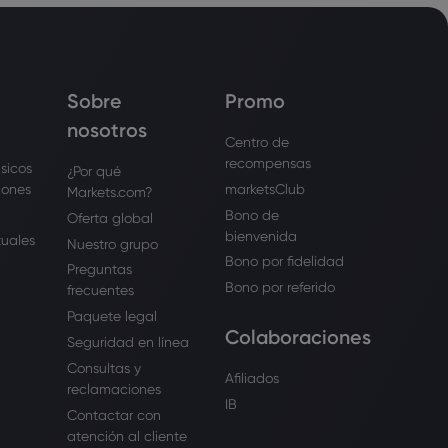
Sobre
Promo
nosotros
Centro de
recompensas
sicos
¿Por qué
iones
marketsClub
Markets.com?
Bono de
Oferta global
bienvenida
tuales
Nuestro grupo
Bono por fidelidad
Preguntas
Bono por referido
frecuentes
Paquete legal
Colaboraciones
Seguridad en línea
Consultas y
Afiliados
reclamaciones
IB
Contactar con
atención al cliente