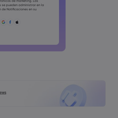
trónicos de marketing. Las
as deben incluir al menos un
s se pueden administrar en la
inúscula
n de Notificaciones en su
a debe tener ~!@#£%^&amp;*()_-
?,.
a no puede ser una de las que se
únmente.
a no debe tener caracteres no
ñas no pueden tener espacios