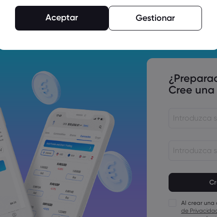
s tasas de interés de la Fed, el BoC
Aceptar
Gestionar
, decisión del BCE sobre los tipos
¿Prepara
Cree una
ión de EE. UU., Canadá y Reino
Las contrase
mínimo
Las contraseñ
carácter num
Al crear una
Las contraseñ
de Privacida
carácter en 