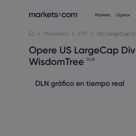
Markets
Operar
Plataformas de operaci
Acerca de Markets
Productos
Idioma
Mercados
ETF
US LargeCap D
Plataforma web
¿Por qué Markets.com?
Opere US LargeCap Div
Forex
English
English
English (Global)
English (EU)
App
Oferta global
Español
Deutsch
WisdomTree
DLN
Materias primas
MT4
Nuestro grupo
German
Spanish (Latam)
Nederlands
العربية
MT5
Premios y medios
Dutch
Arabic
Cripto
繁體中文
简体中文
Trading Central
Traditional Chinese
Simplified Chinese
DLN gráfico en tiempo real
Bahasa Indonesia
한국어
Bonos
Indonesian
Korean