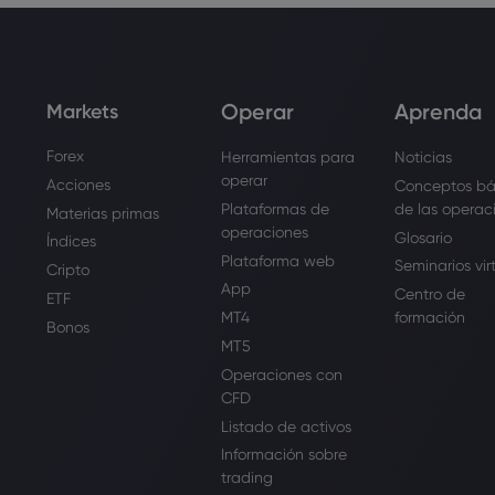
Operar
Aprenda
Markets
Forex
Herramientas para
Noticias
operar
Acciones
Conceptos bá
Plataformas de
de las operac
Materias primas
operaciones
Glosario
Índices
Plataforma web
Seminarios vir
Cripto
App
Centro de
ETF
MT4
formación
Bonos
MT5
Operaciones con
CFD
Listado de activos
Información sobre
trading