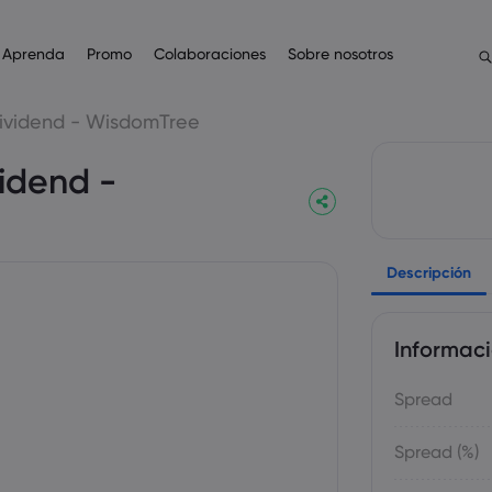
Aprenda
Promo
Colaboraciones
Sobre nosotros
Centro de recompensas
Afiliados
ones
.com
Aprenda a Operar
Herramientas para operar
Ayuda y soporte
Operar
Noticias y análisis
Datos y seguridad
ividend - WisdomTree
marketsClub
IB
Glosario
Calculadora de operaciones con CFD
Preguntas frecuentes
Operaciones con CFD
Noticias
Seguridad en línea
idend -
Bono de bienvenida
Acciones
English
English
English (UK)
English (AU)
Centro de formación
Calculadora de márgenes de Forex
Centro de soporte
Listado de activos
Seminarios virtuales
Declaración sobre uso de
Bono por fidelidad
Español
Français
Índices
Conceptos básicos de las operaciones
Commodities Profit Calculator
Contactar con atención al cliente
Condiciones para operar
Spanish (Spain)
French
Bono por referido
Svenka
Tiếng việt
Videoteca
Calculadora de beneficio de Forex
Quejas
Horarios de los mercados
Swedish
Vietnamese
ETF
Tagalog
தமிழ்
Descripción
ह
Calendario económico
Fechas de vencimiento
Tagalog
Tamil
English
Próximos días festivos en las o
English (BVI)
Rollover de vencimiento seman
Informac
Spread
Spread (%)