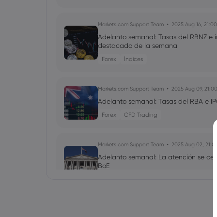
Markets.com Support Team
2025 Aug 16, 21:00
Adelanto semanal: Tasas del RBNZ e i
destacado de la semana
Forex
Índices
Markets.com Support Team
2025 Aug 09, 21:0
Adelanto semanal: Tasas del RBA e IP
Forex
CFD Trading
Markets.com Support Team
2025 Aug 02, 21:0
Adelanto semanal: La atención se cent
BoE
Forex
Índices
Markets.com Support Team
2025 Jul 26, 21:00