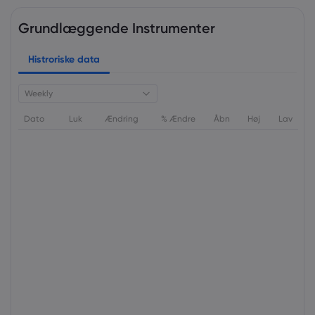
Grundlæggende Instrumenter
Histroriske data
Weekly
Dato
Luk
Ændring
% Ændre
Åbn
Høj
Lav