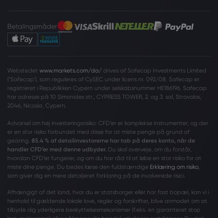
Betalingsmåder
Webstedet
www.markets.com/da/
drives af Safecap Investments Limited
(‘Safecap’), som reguleres af CySEC under licens nr. 092/08. Safecap er
registreret i Republikken Cypern under selskabsnummer HE186196. Safecap
har adresse på 10 Simonides str., CYPRESS TOWER, 2. og 3. sal, Strovolos,
2046, Nicosia, Cypern.
Advarsel om høj investeringsrisiko: CFD’er er komplekse instrumenter, og der
er en stor risiko forbundet med disse for at miste penge på grund af
gearing.
85.4 % af detailinvestorerne har tab på deres konto, når de
handler CFD’er med denne udbyder.
Du skal overveje, om du forstår,
hvordan CFD’er fungerer, og om du har råd til at løbe en stor risiko for at
miste dine penge. Du bedes læse den fuldstændige
Erklæring om risiko
,
som giver dig en mere detaljeret forklaring på de involverede risici.
Afhængigt af det land, hvor du er statsborger eller har fast bopæl, kan vi i
henhold til gældende lokale love, regler og forskrifter, blive anmodet om at
tilbyde dig yderligere beskyttelsesmekanismer (f.eks. en garanteret stop