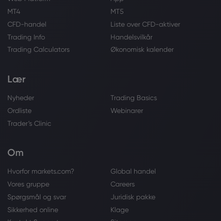
MT4
MT5
CFD-handel
Liste over CFD-aktiver
Trading Info
Handelsvilkår
Trading Calculators
Økonomisk kalender
Lær
Nyheder
Trading Basics
Ordliste
Webinarer
Trader’s Clinic
Om
Hvorfor markets.com?
Global handel
Vores gruppe
Careers
Spørgsmål og svar
Juridisk pakke
Sikkerhed online
Klage