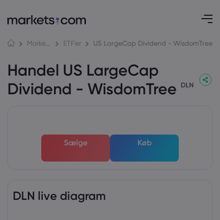
US LargeCap Dividend - WisdomTree
Markeder
ETF'er
Handel US LargeCap
Dividend - WisdomTree
DLN
Sælge
Køb
DLN live diagram