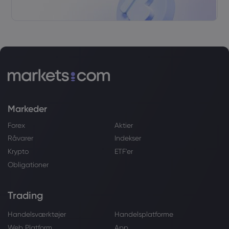
Markeder
Forex
Aktier
Råvarer
Indekser
Krypto
ETF'er
Obligationer
Trading
Handelsværktøjer
Handelsplatforme
Web Platform
App