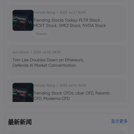
Frances Wang
2025 Jul 27, 16:00
Trending Stocks Today: PLTR Stock ,
MCVT Stock, SMCI Stock, NVDA Stock
Stocks
Ava Grace
2025 Jul 22, 08:18
Tom Lee Doubles Down on Ethereum,
Defends AI Market Concentration
Frances Wang
2025 Jul 14, 16:00
Trending Stock CFDs: Uber CFD, Palantir
CFD, Moderna CFD
Stocks
CFD Trading
最新新闻
显示更多
Emma Rose
2025 Jul 03, 08:35
US Economy on Stagflation Watch: