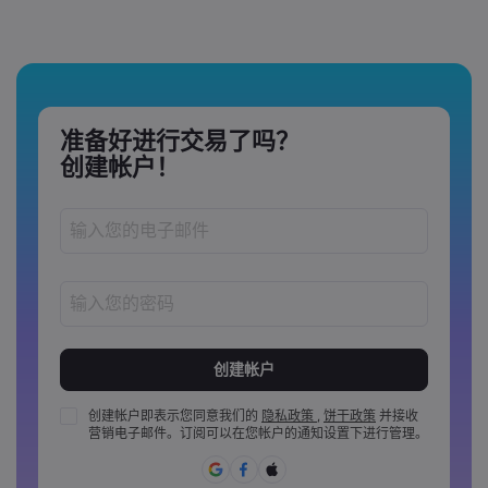
准备好进行交易了吗？
创建帐户！
密码长度必须介于 8 到 15 个字之间
密码必须至少包含 1 个数字
密码必须至少包含 1 个大写字母
创建帐户即表示您同意我们的
隐私政策
,
饼干政策
并接收
营销电子邮件。订阅可以在您帐户的通知设置下进行管理。
密码必须至少包含 1 个小写字母
密码必须包含 ~!@#£%^&amp;*()_-+=:;&lt;&gt;{,[]?,.