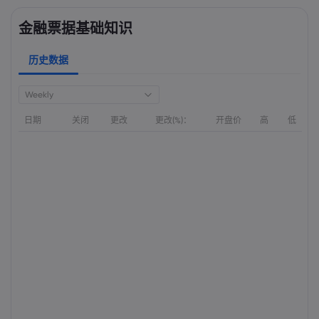
金融票据基础知识
历史数据
Weekly
日期
关闭
更改
更改(%)：
开盘价
高
低