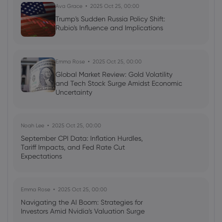
Ava Grace
2025 Oct 25, 00:00
Apollo Global Management's Outlook
Trump's Sudden Russia Policy Shift:
Rubio's Influence and Implications
Ava Grace
2025 Jul 03, 08:35
AI Podcast: Fresh Insights on Fed Rate
Cut Timing - News in a New Way
Emma Rose
2025 Oct 25, 00:00
Global Market Review: Gold Volatility
and Tech Stock Surge Amidst Economic
Uncertainty
Noah Lee
2025 Oct 25, 00:00
September CPI Data: Inflation Hurdles,
Tariff Impacts, and Fed Rate Cut
Expectations
Emma Rose
2025 Oct 25, 00:00
Navigating the AI Boom: Strategies for
Investors Amid Nvidia's Valuation Surge