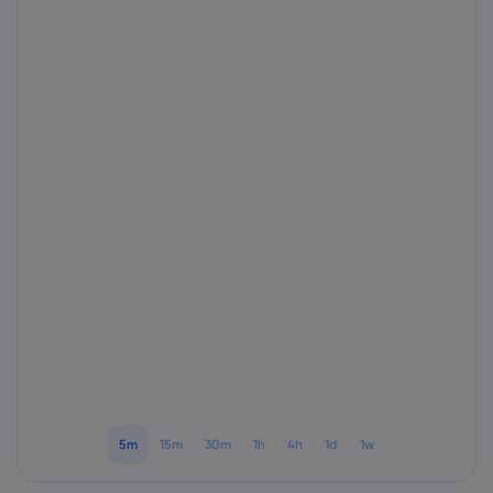
Markets.com 简介
为何选择 markets.
帮助与支持
全球服务
常见问题解答
数据与安全
集团简介
帮助中心
安全上网
法律资源包
奖项和媒体
联系客服
Cookie 披露声明
合法交易条例
投诉
5m
15m
30m
1h
4h
1d
1w