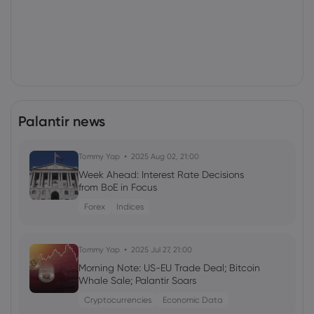
Palantir news
Tommy Yap
2025 Aug 02, 21:00
Week Ahead: Interest Rate Decisions
from BoE in Focus
Forex
Indices
Tommy Yap
2025 Jul 27, 21:00
Morning Note: US-EU Trade Deal; Bitcoin
Whale Sale; Palantir Soars
Cryptocurrencies
Economic Data