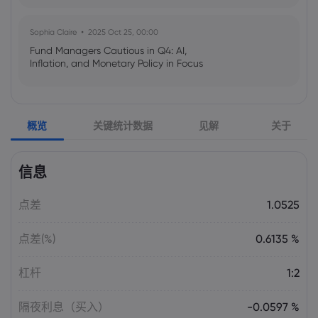
Sophia Claire
2025 Oct 25, 00:00
Fund Managers Cautious in Q4: AI,
Inflation, and Monetary Policy in Focus
Emma Rose
2025 Oct 25, 00:00
概览
关键统计数据
见解
关于
US Government Shutdown Threatens
October Inflation Data Release
信息
Sophia Claire
2025 Oct 24, 00:00
点差
1.0525
US-EU Relations: Russia Sanctions Unite
Despite Trade Tensions
点差(%)
0.6135 %
Emma Rose
2025 Oct 24, 00:00
杠杆
1:2
BOJ Warns of Japan Stock Market
Overheating, U.S. Trade Policy Risk
隔夜利息（买入）
-0.0597 %