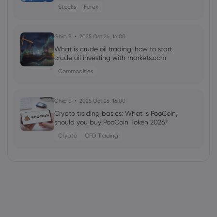
Stocks
Forex
Ghko B
2025 Oct 26, 16:00
What is crude oil trading: how to start
crude oil investing with markets.com
Commodities
Ghko B
2025 Oct 26, 16:00
Crypto trading basics: What is PooCoin,
should you buy PooCoin Token 2026?
Crypto
CFD Trading