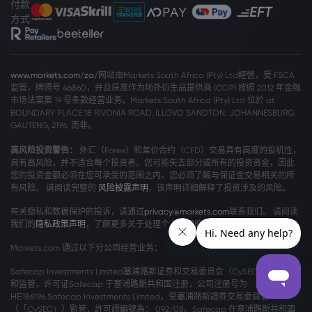
付款
方式
www.markets.com/za/
网站由Markets South Africa (Pty) Ltd經營，受 FSCA
监管，牌照号 46860，并且获准作为场外衍生品提供商 (ODP) 按照 2012 年金融
市场法案第 19 号条款经营业务。Markets South Africa (Pty) Ltd 位於 at
BOUNDARY PLACE 18 RIVONIA ROAD, ILLOVO SANDTON, JOHANNESBURG,
GAUTENG, 2196, 南非。
高风险投资警告：
外汇（Forex）和差价合约（CFD）交易具有高度的投机性，
具有高风险，并不适合每个投资者。您可能失去部分或所有的投资资金，因此
您的投资金额必须在您可承受的范围之内。您必须了解与保证金交易相关的所
有风险。 请阅读完整的
风险披露声明
，该声明详细解释了投资涉及的风险。
有关隐私和数据保护的投诉，请通过
privacy@markets.com
联系我们。 请阅读
我们的
隐私政策声明
，了解更多关于处理个人数据的信息。
Markets.com 通过以下分公司经营业务：
Safecap Investments Limited塞浦路斯证券和交易委员会（CySEC）颁发牌照
和监管，许可证Safecap 于塞浦路斯共和国注册，公司注册号为
ΗΕ186196.Safecap Investments Limited，受塞浦路斯證券交易委員會
（「CySEC」）監管，許可證編號為： 092/08。Safecap 在塞浦路斯共和國