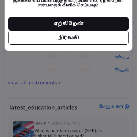
குக்கீகளைப் பயன்படுத்த விரும்பினால், 'ஏற்கிறேன்'
என்பதைக் கிளிக் செய்யவும்.
நிதிசார் கருவிகள் தொடர்பானவை
உடைமை
விற்பனை
வாங்குதல்
கட்டணம் (%)
ஏற்கிறேன்
நிர்வகி
view_all_instruments
மேலும் காட்டு
latest_education_articles
Ghko B
2025 Oct 26, 16:00
What is non-farm payroll (NFP): Is
higher NFP good or bad?