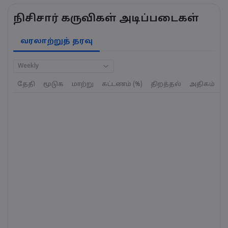
நிசிசார் கருவிகள் அடிப்படைகள்
வரலாற்றுத் தரவு
Weekly
தேதி
மூடுக
மாற்று
கட்டணம் (%)
திறத்தல்
அதிகம்
க