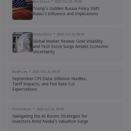
Apollo Global Management's Outlook
Ava Grace
2025 Oct 25, 00:00
Trump's Sudden Russia Policy Shift:
Rubio's Influence and Implications
Ava Grace
2025 Jul 03, 08:35
AI Podcast: Fresh Insights on Fed Rate
Cut Timing - News in a New Way
Emma Rose
2025 Oct 25, 00:00
Global Market Review: Gold Volatility
and Tech Stock Surge Amidst Economic
Uncertainty
Noah Lee
2025 Oct 25, 00:00
September CPI Data: Inflation Hurdles,
Tariff Impacts, and Fed Rate Cut
Expectations
Emma Rose
2025 Oct 25, 00:00
Navigating the AI Boom: Strategies for
Investors Amid Nvidia's Valuation Surge