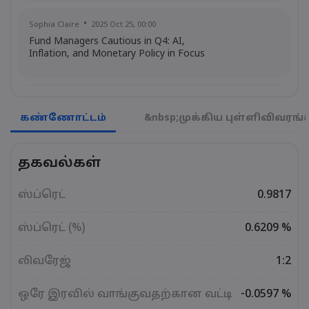
Sophia Claire
2025 Oct 25, 00:00
Fund Managers Cautious in Q4: AI,
Inflation, and Monetary Policy in Focus
Emma Rose
2025 Oct 25, 00:00
US Government Shutdown Threatens
கண்ணோட்டம்
&nbsp;முக்கிய புள்ளிவிவரங்
October Inflation Data Release
தகவல்கள்
Sophia Claire
2025 Oct 24, 00:00
US-EU Relations: Russia Sanctions Unite
ஸ்ப்ரெட்
0.9817
Despite Trade Tensions
ஸ்ப்ரெட் (%)
0.6209 %
Emma Rose
2025 Oct 24, 00:00
லிவரேஜ்
1:2
BOJ Warns of Japan Stock Market
Overheating, U.S. Trade Policy Risk
ஒரே இரவில் வாங்குவதற்கான வட்டி
-0.0597 %