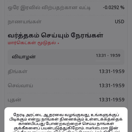
ஒரே இரவில் விற்பதற்கான வட்டி
-0.0292 %
நாணயங்கள்
USD
வர்த்தகம் செய்யும் நேரங்கள்
மார்கெட்கள் மூடுதல்
13:31 - 19:59
வியாழன்
திங்கள்
13:31-19:59
செவ்வாய்
13:31-19:59
புதன்
13:31-19:59
வெள்ளி
13:31-19:59
நேரடி அரட்டை ஆதரவை வழங்குவது, உங்களுக்குப்
பிடிக்கும் என்று நாங்கள் நினைக்கும் உள்ளடக்கத்தைக்
காண்பிப்பது போன்றவற்றைச் செய்ய நாங்கள்
குக்கீகளைப் பயன்படுத்துகிறோம். markets.com இன்