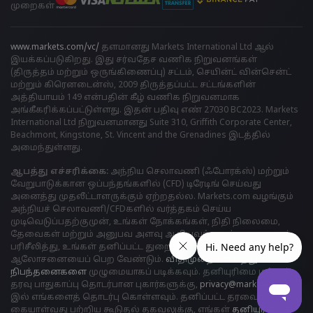
முறைகள்
www.markets.com/vc/
தளமானது Markets International Ltd ஆல்
இயக்கப்படுகிறது. இது சர்வதேச வணிக நிறுவனங்கள்
(திருத்தம் மற்றும் ஒருங்கிணைப்பு) சட்டம், செயின்ட் வின்சென்ட்
மற்றும் கிரெனடைன்ஸ், 2009 திருத்தப்பட்ட சட்டங்களின்
அத்தியாயம் 149 என்பதின் கீழ் வணிக நிறுவனமாக
அங்கீகரிக்கப்பட்டுள்ளது. இதன் பதிவு எண் 27030 BC2023. Markets
International Ltd நிறுவனமானது Suite 310, Griffith Corporate Center,
Beachmont, Kingstone, St. Vincent and the Grenadines இடத்தில்
அமைந்துள்ளது.
ஆபத்து எச்சரிக்கை:
அந்நிய செலாவணி (ஃபோரக்ஸ்) மற்றும்
வேறுபாடுக்கான ஒப்பந்தங்களில் (CFD) டிரேடிங் செய்வது
அனைத்து முதலீட்டாளருக்கும் ஏற்றதல்ல. Markets.com வழங்கும்
அந்நியச் செலாவணி/CFDகளில் வர்த்தகம் செய்ய
முடிவெடுப்பதற்குமுன், உங்கள் நோக்கங்கள், நிதி நிலைமை,
தேவைகள் மற்றும் அனுபவ அளவு ஆகியவற்றைக் கவனமாகப்
பரிசீலித்து, உங்கள் தனிப்பட்ட துறைசார் நிபுணரின்
ஆலோசனையைப் பெற வேண்டும்.
விதிமுறைகள் மற்றும்
நிபந்தனைகளை
முழுமையாகப் படிக்கவும். தனியுரிமை மற்றும்
தரவு பாதுகாப்பு தொடர்பான புகார்களுக்கு,
privacy@markets.com
இல் எங்களைத் தொடர்பு கொள்ளவும். தனிப்பட்ட தரவைக்
கையாள்வது பற்றிய கூடுதல் தகவலுக்கு, எங்கள்
தனியுரிமைக்