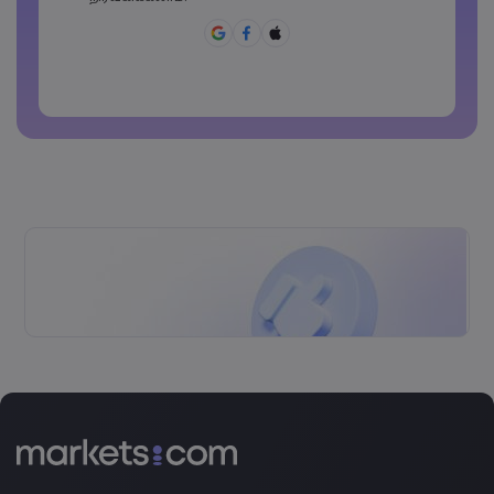
Password must contain ~!@#£%^&amp;*()_-
+=:;&lt;&gt;{,[]?,.
கடவுச்சொல்லைப் பொது இடங்களில்
பயன்படுத்தக் கூடாது
Password cannot contain non-latin characters
Passwords cannot contain spaces