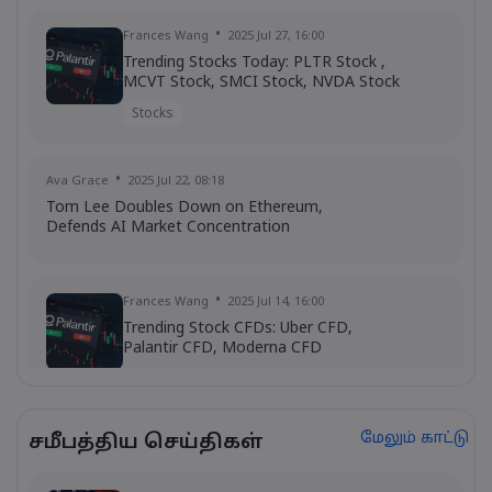
Frances Wang
2025 Jul 27, 16:00
Trending Stocks Today: PLTR Stock ,
MCVT Stock, SMCI Stock, NVDA Stock
Stocks
Ava Grace
2025 Jul 22, 08:18
Tom Lee Doubles Down on Ethereum,
Defends AI Market Concentration
Frances Wang
2025 Jul 14, 16:00
Trending Stock CFDs: Uber CFD,
Palantir CFD, Moderna CFD
Stocks
CFD Trading
மேலும் காட்டு
சமீபத்திய செய்திகள்
Emma Rose
2025 Jul 03, 08:35
US Economy on Stagflation Watch: