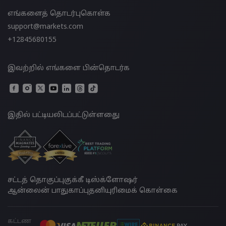
எங்களைத் தொடர்புகொள்க
support@markets.com
+12845680155
இவற்றில் எங்களை பின்தொடர்க
இதில் பட்டியலிடப்பட்டுள்ளதுை
சட்டத் தொகுப்பு
குக்கீ டிஸ்க்ளோஷர்
ஆன்லைன் பாதுகாப்பு
தனியுரிமைக் கொள்கை
கட்டண