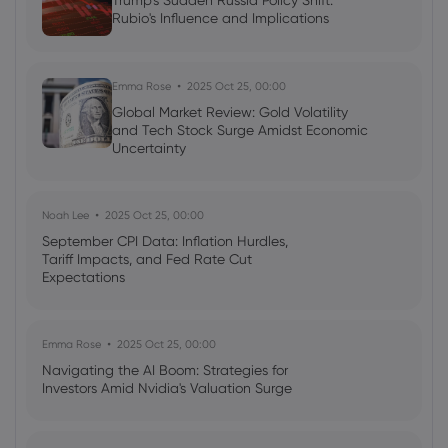
Trump's Sudden Russia Policy Shift:
AI Podcast: Fresh Insights on Fed Rate
Rubio's Influence and Implications
Cut Timing - News in a New Way
Emma Rose
2025 Oct 25, 00:00
Global Market Review: Gold Volatility
and Tech Stock Surge Amidst Economic
Uncertainty
Noah Lee
2025 Oct 25, 00:00
September CPI Data: Inflation Hurdles,
Tariff Impacts, and Fed Rate Cut
Expectations
Emma Rose
2025 Oct 25, 00:00
Navigating the AI Boom: Strategies for
Investors Amid Nvidia's Valuation Surge