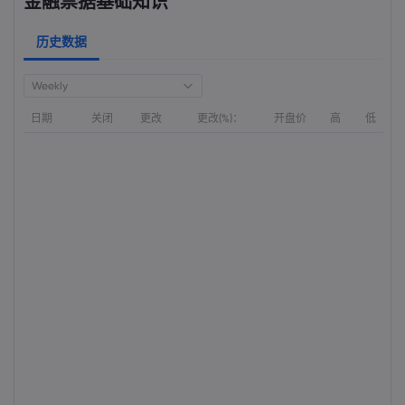
金融票据基础知识
历史数据
Weekly
日期
关闭
更改
更改(%)：
开盘价
高
低