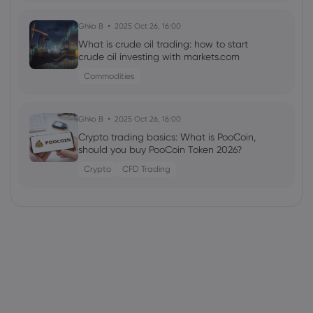
Ghko B
2025 Oct 26, 16:00
What is crude oil trading: how to start
crude oil investing with markets.com
Commodities
Ghko B
2025 Oct 26, 16:00
Crypto trading basics: What is PooCoin,
should you buy PooCoin Token 2026?
Crypto
CFD Trading