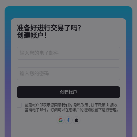
准备好进行交易了吗？
创建帐户！
密码长度必须介于 8 到 15 个字之间
密码必须至少包含 1 个数字
密码必须至少包含 1 个大写字母
创建帐户即表示您同意我们的
隐私政策
,
饼干政策
并接收
营销电子邮件。订阅可以在您帐户的通知设置下进行管理。
密码必须至少包含 1 个小写字母
密码必须包含 ~!@#£%^&amp;*()_-+=:;&lt;&gt;{,[]?,.
密码不能是常用的
密码不能包含非拉丁字母&nbsp;&nbsp;