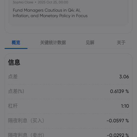
Sophia Claire
2025 Oct 25, 00:00
Fund Managers Cautious in Q4: AI,
Inflation, and Monetary Policy in Focus
Emma Rose
2025 Oct 25, 00:00
概览
关键统计数据
见解
关于
US Government Shutdown Threatens
October Inflation Data Release
信息
Sophia Claire
2025 Oct 24, 00:00
点差
3.06
US-EU Relations: Russia Sanctions Unite
Despite Trade Tensions
点差(%)
0.6139 %
Emma Rose
2025 Oct 24, 00:00
杠杆
1:10
BOJ Warns of Japan Stock Market
Overheating, U.S. Trade Policy Risk
隔夜利息（买入）
-0.0597 %
隔夜利息（卖出）
-0.0292 %