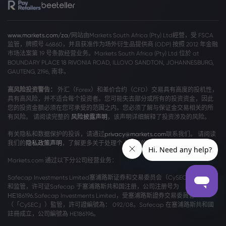
www.markets.com/za/
网站由Markets South Africa (Pty) Ltd經營，受 FSCA
监管，牌照号 46860，并且获准作为场外衍生品提供商 (ODP) 按照 2012 年金融
市场法案第 19 号条款经营业务。Markets South Africa (Pty) Ltd 位於 at
BOUNDARY PLACE 18 RIVONIA ROAD, ILLOVO SANDTON, JOHANNESBURG,
GAUTENG, 2196, 南非。
高风险投资警告：
外汇（Forex）和差价合约（CFD）交易具有高度的投机性，
具有高风险，并不适合每个投资者。您可能失去部分或所有的投资资金，因此
您的投资金额必须在您可承受的范围之内。您必须了解与保证金交易相关的所
有风险。 请阅读完整的
风险披露声明
，该声明详细解释了投资涉及的风险。
有关隐私和数据保护的投诉，请通过
privacy@markets.com
联系我们。 请阅读
我们的
隐私政策声明
，了解更多关于处理个人数据的信息。
Markets.com 通过以下分公司经营业务：
Safecap Investments Limited塞浦路斯证券和交易委员会（CySEC）颁发牌照
和监管，许可证Safecap 于塞浦路斯共和国注册，公司注册号为
ΗΕ186196.Safecap Investments Limited，受塞浦路斯證券交易委員會
（「CySEC」）監管，許可證編號為： 092/08。Safecap 在塞浦路斯共和國
註冊成立，公司編號為 HE186196。