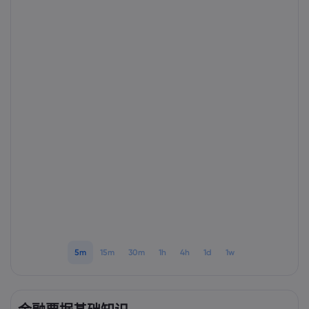
Markets.com 简介
为何选择 markets.
帮助与支持
全球服务
常见问题解答
数据与安全
集团简介
帮助中心
安全上网
法律资源包
奖项和媒体
联系客服
Cookie 披露声明
合法交易条例
投诉
5m
15m
30m
1h
4h
1d
1w