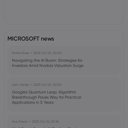
MICROSOFT news
Emma Rose
2025 Oct 25, 00:00
Navigating the AI Boom: Strategies for
Investors Amid Nvidia's Valuation Surge
Liam James
2025 Oct 24, 00:00
Google's Quantum Leap: Algorithm
Breakthrough Paves Way for Practical
Applications in 5 Years
Ava Grace
2025 Oct 16, 03:36