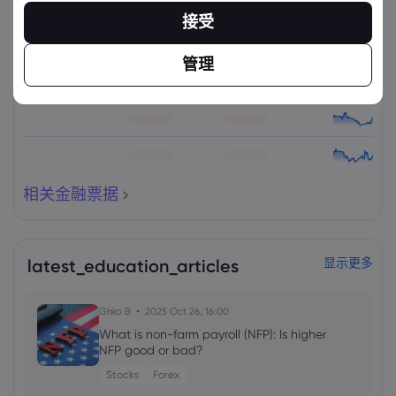
资产
出售
买入
更改(%)：
接受
管理
相关金融票据
latest_education_articles
显示更多
Ghko B
2025 Oct 26, 16:00
What is non-farm payroll (NFP): Is higher
NFP good or bad?
Stocks
Forex