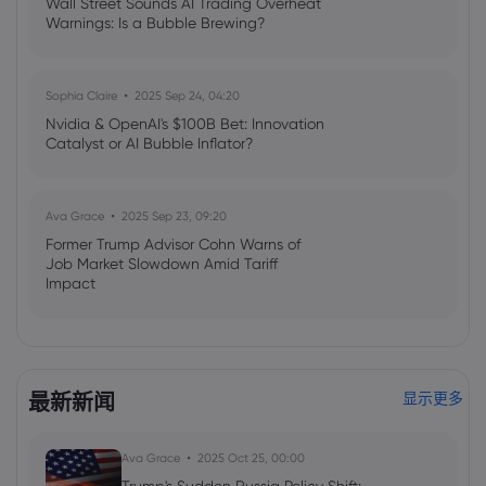
Wall Street Sounds AI Trading Overheat
Warnings: Is a Bubble Brewing?
Sophia Claire
2025 Sep 24, 04:20
Nvidia & OpenAI's $100B Bet: Innovation
Catalyst or AI Bubble Inflator?
Ava Grace
2025 Sep 23, 09:20
Former Trump Advisor Cohn Warns of
Job Market Slowdown Amid Tariff
Impact
Emma Rose
2025 Jul 03, 08:35
US Economy on Stagflation Watch:
最新新闻
显示更多
Apollo Global Management's Outlook
Ava Grace
2025 Oct 25, 00:00
Ava Grace
2025 Jul 03, 08:35