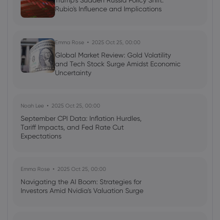
Trump's Sudden Russia Policy Shift:
AI Podcast: Fresh Insights on Fed Rate
Rubio's Influence and Implications
Cut Timing - News in a New Way
Emma Rose
2025 Oct 25, 00:00
Global Market Review: Gold Volatility
and Tech Stock Surge Amidst Economic
Uncertainty
Noah Lee
2025 Oct 25, 00:00
September CPI Data: Inflation Hurdles,
Tariff Impacts, and Fed Rate Cut
Expectations
Emma Rose
2025 Oct 25, 00:00
Navigating the AI Boom: Strategies for
Investors Amid Nvidia's Valuation Surge