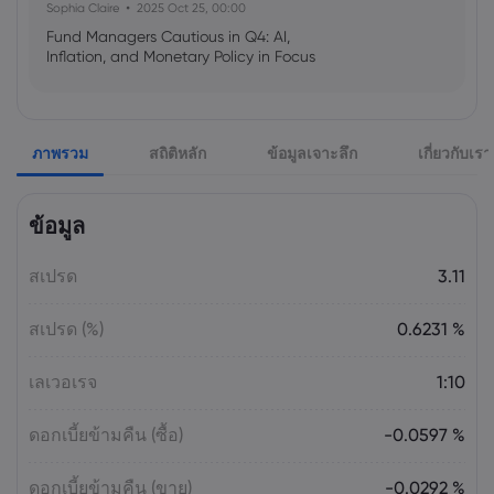
Sophia Claire
2025 Oct 25, 00:00
Fund Managers Cautious in Q4: AI,
Inflation, and Monetary Policy in Focus
Emma Rose
2025 Oct 25, 00:00
ภาพรวม
สถิติหลัก
ข้อมูลเจาะลึก
เกี่ยวกับเรา
US Government Shutdown Threatens
October Inflation Data Release
ข้อมูล
Sophia Claire
2025 Oct 24, 00:00
สเปรด
3.11
US-EU Relations: Russia Sanctions Unite
Despite Trade Tensions
สเปรด (%)
0.6231 %
Emma Rose
2025 Oct 24, 00:00
เลเวอเรจ
1:10
BOJ Warns of Japan Stock Market
Overheating, U.S. Trade Policy Risk
ดอกเบี้ยข้ามคืน (ซื้อ)
-0.0597 %
ดอกเบี้ยข้ามคืน (ขาย)
-0.0292 %