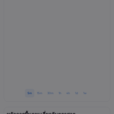
เกี่ยวกับ Markets.
ทำไมต้องเทรดกับ Ma
ความช่วยเหลือแล
ข้อเสนอทั่วโลก
คำถามที่พบบ่อย
ข้อมูลและความปล
กลุ่มของเรา
ศูนย์ช่วยเหลือ
ความปลอดภัยบนโล
เอกสารด้านกฎหม
รางวัลและสื่อ
ติดต่อฝ่ายสนับสนุน
การเปิดเผยข้อมูลคุกก
เอกสารด้านกฎหมา
เรื่องร้องเรียน
5m
15m
30m
1h
4h
1d
1w