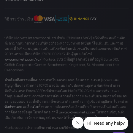
วิธีการชำระเงิน
บริษัท Markets International Ltd จำกัด (“Markets SVG”) บริษัทที่จดทะเบียนจัด
ตั้งตามกฎหมายว่าด้วยบริษัทธุรกิจระหว่างประเทศ (ฉบับแก้ไขเพิ่มเติมและรวม)
หมวดที่ 149 ของกฎหมายฉบับแก้ไขเพิ่มเติมแห่งเซนต์วินเซนต์และเกรนาดีนส์ ค.ศ.
2009 เลขทะเบียนบริษัท 27030 BC2023 เป็นผู้ดูแลเว็บไซต์
www.markets.com/vc/
Markets SVG มีที่อยู่ที่จดทะเบียนตั้งอยู่ที่ Suite 310,
Griffith Corporate Center, Beachmont, Kingstone, St. Vincent and the
Grenadines
คำเตือนถึงความเสี่ยง:
การเทรดในตลาดแลกเปลี่ยนต่างประเทศ (Forex) และ
สัญญาซื้อขายส่วนต่าง (CFD) อาจไม่เหมาะกับนักลงทุนทุกคน ก่อนที่จะทำการ
ตัดสินใจเทรด Forex/CFDs ที่นำเสนอโดย MARKETS.COM คุณควรพิจารณา
วัตถุประสงค์ สถานการณ์ทางการเงิน ความต้องการ และระดับประสบการณ์ของตน
อย่างรอบคอบ รวมทั้งพิจารณาที่จะค้นหาคำแนะนำจากผู้เชี่ยวชาญอิสระ โปรดอ่าน
ข้อกำหนดและเงื่อนไข
ทั้งหมด หากต้องการร้องเรียนเกี่ยวกับความเป็นส่วนตัวและ
การคุ้มครองข้อมูล โปรดติดต่อเราที่
privacy@markets.com
โปรดอ่านข้อมูลเพิ่ม
เติมเกี่ยวกับการจัดการข้อมูลส่วนบุคคลได้ใน
นโยบายความเป็นส่วนตัว
ของเรา
Markets.com ประกอบกิจการผ่านทางบริษัทย่อยดังต่อไปนี้: