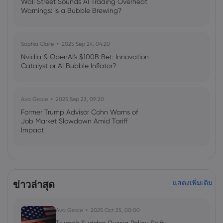
Wall Street Sounds AI Trading Overheat
Warnings: Is a Bubble Brewing?
Sophia Claire
2025 Sep 24, 04:20
Nvidia & OpenAI's $100B Bet: Innovation
Catalyst or AI Bubble Inflator?
Ava Grace
2025 Sep 23, 09:20
Former Trump Advisor Cohn Warns of
Job Market Slowdown Amid Tariff
Impact
Emma Rose
2025 Jul 03, 08:35
US Economy on Stagflation Watch:
ข่าวล่าสุด
แสดงเพิ่มเติม
Apollo Global Management's Outlook
Ava Grace
2025 Oct 25, 00:00
Ava Grace
2025 Jul 03, 08:35