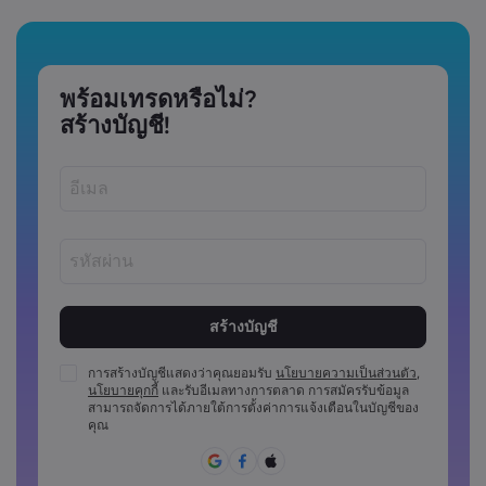
พร้อมเทรดหรือไม่?
สร้างบัญชี!
รหัสผ่านต้องมีความยาวระหว่าง 8 ถึง 15 ตัว
รหัสผ่านต้องมีอักขระตัวเลขอย่างน้อย 1 ตัว
รหัสผ่านต้องมีตัวพิมพ์ใหญ่อย่างน้อย 1 ตัว
การสร้างบัญชีแสดงว่าคุณยอมรับ
นโยบายความเป็นส่วนตัว
,
นโยบายคุกกี้
และรับอีเมลทางการตลาด การสมัครรับข้อมูล
รหัสผ่านต้องมีตัวพิมพ์เล็กอย่างน้อย 1 ตัว
สามารถจัดการได้ภายใต้การตั้งค่าการแจ้งเตือนในบัญชีของ
รหัสผ่านจะต้องประกอบด้วย ~!@#£%^&amp;*()_-
คุณ
+=:;&lt;&lt;&gt;{{,[[]?,.
ไม่สามารถใช้รหัสผ่านที่คาดเดาง่าย