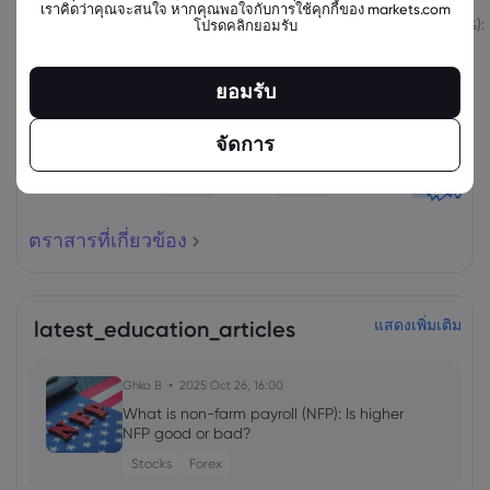
เราคิดว่าคุณจะสนใจ หากคุณพอใจกับการใช้คุกกี้ของ markets.com
สินทรัพย์
ขาย
ซื้อ
เปลี่ยนแปลง (%):
โปรดคลิกยอมรับ
ยอมรับ
จัดการ
ตราสารที่เกี่ยวข้อง
latest_education_articles
แสดงเพิ่มเติม
Ghko B
2025 Oct 26, 16:00
What is non-farm payroll (NFP): Is higher
NFP good or bad?
Stocks
Forex