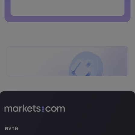
รหัสผ่านห้ามประกอบด้วยตัวอักษรที่ไม่ใช่ตัวอักษรละติน
รหัสผ่านห้ามประกอบด้วยช่องว่าง
ตลาด