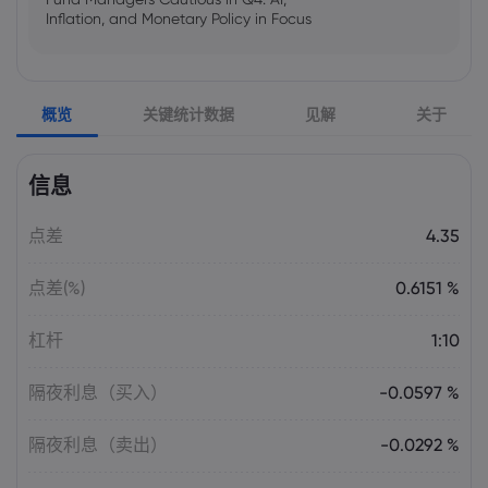
Inflation, and Monetary Policy in Focus
Emma Rose
2025 Oct 25, 00:00
概览
关键统计数据
见解
关于
US Government Shutdown Threatens
October Inflation Data Release
信息
Sophia Claire
2025 Oct 24, 00:00
点差
4.35
US-EU Relations: Russia Sanctions Unite
Despite Trade Tensions
点差(%)
0.6151 %
Emma Rose
2025 Oct 24, 00:00
杠杆
1:10
BOJ Warns of Japan Stock Market
Overheating, U.S. Trade Policy Risk
隔夜利息（买入）
-0.0597 %
隔夜利息（卖出）
-0.0292 %