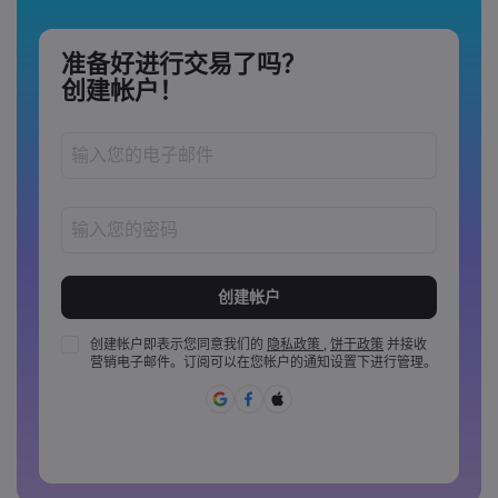
准备好进行交易了吗？
创建帐户！
密码长度必须介于 8 到 15 个字之间
密码必须至少包含 1 个数字
密码必须至少包含 1 个大写字母
创建帐户即表示您同意我们的
隐私政策
,
饼干政策
并接收
营销电子邮件。订阅可以在您帐户的通知设置下进行管理。
密码必须至少包含 1 个小写字母
密码必须包含 ~!@#£%^&amp;*()_-+=:;&lt;&gt;{,[]?,.
密码不能是常用的
密码不能包含非拉丁字母&nbsp;&nbsp;
密码不能包含空格&nbsp;