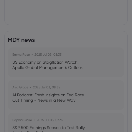
MDY news
Emma Rose
2025 Jul 03, 08:35
US Economy on Stagflation Watch:
Apollo Global Management's Outlook
Ava Grace
2025 Jul 03, 08:35
AI Podcast: Fresh Insights on Fed Rate
Cut Timing - News in a New Way
Sophia Claire
2025 Jul 03, 07:35
S&P 500 Earnings Season to Test Rally