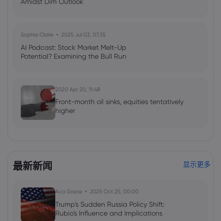
Amidst Dim Outlook
Sophia Claire
2025 Jul 03, 07:35
AI Podcast: Stock Market Melt-Up
Potential? Examining the Bull Run
2020 Apr 20, 11:48
Front-month oil sinks, equities tentatively
higher
最新新闻
显示更多
Ava Grace
2025 Oct 25, 00:00
Trump's Sudden Russia Policy Shift:
Rubio's Influence and Implications