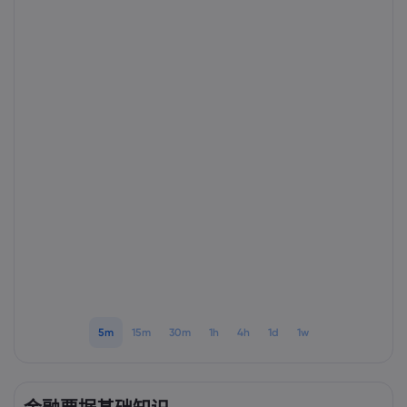
Markets.com 简介
为何选择 markets.
帮助与支持
全球服务
常见问题解答
数据与安全
集团简介
帮助中心
安全上网
法律资源包
奖项和媒体
联系客服
Cookie 披露声明
合法交易条例
投诉
5m
15m
30m
1h
4h
1d
1w