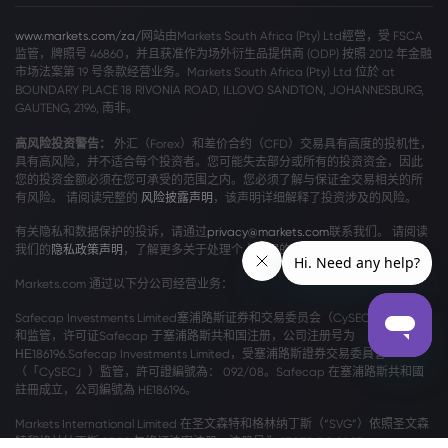
www.markets.com/za/
网站由Markets South Africa (Pty) Ltd經營，受 FSCA
监管，牌照号 46860，并且获准作为场外衍生品提供商 (ODP) 按照 2012 年金融
市场法案第 19 号条款经营业务。Markets South Africa (Pty) Ltd 位於 at
BOUNDARY PLACE 18 RIVONIA ROAD, ILLOVO SANDTON, JOHANNESBURG,
GAUTENG, 2196, 南非。
高风险投资警告：
外汇（Forex）和差价合约（CFD）交易具有高度的投机性，
具有高风险，并不适合每个投资者。您可能失去部分或所有的投资资金，因此
您的投资金额必须在您可承受的范围之内。您必须了解与保证金交易相关的所
有风险。 请阅读完整的
风险披露声明
，该声明详细解释了投资涉及的风险。
有关隐私和数据保护的投诉，请通过
privacy@markets.com
联系我们。 请阅读
我们的
隐私政策声明
，了解更多关于处理个人数据的信息。
Markets.com 通过以下分公司经营业务：
Safecap Investments Limited塞浦路斯证券和交易委员会（CySEC）颁发牌照
和监管，许可证Safecap 于塞浦路斯共和国注册，公司注册号为
ΗΕ186196.Safecap Investments Limited，受塞浦路斯證券交易委員會
（「CySEC」）監管，許可證編號為： 092/08。Safecap 在塞浦路斯共和國
註冊成立，公司編號為 HE186196。
Markets International Limited 在圣文森特和格林纳丁斯（“SVG”）依照圣文森
特和格林纳丁斯 2009 年修订法案注册，注册号为 27030 BC 2023。