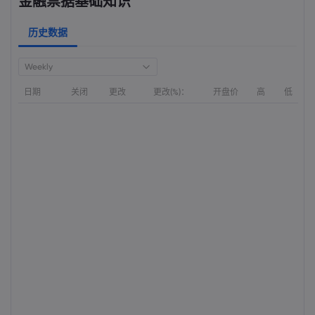
金融票据基础知识
历史数据
Weekly
日期
关闭
更改
更改(%)：
开盘价
高
低