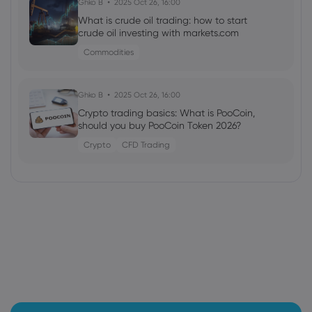
Ghko B
2025 Oct 26, 16:00
What is crude oil trading: how to start
crude oil investing with markets.com
Commodities
Ghko B
2025 Oct 26, 16:00
Crypto trading basics: What is PooCoin,
should you buy PooCoin Token 2026?
Crypto
CFD Trading