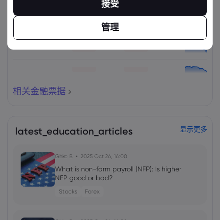
接受
管理
相关金融票据
latest_education_articles
显示更多
Ghko B
2025 Oct 26, 16:00
What is non-farm payroll (NFP): Is higher
NFP good or bad?
Stocks
Forex