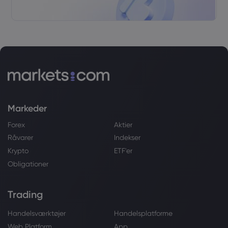
Markeder
Forex
Aktier
Råvarer
Indekser
Krypto
ETF'er
Obligationer
Trading
Handelsværktøjer
Handelsplatforme
Web Platform
App