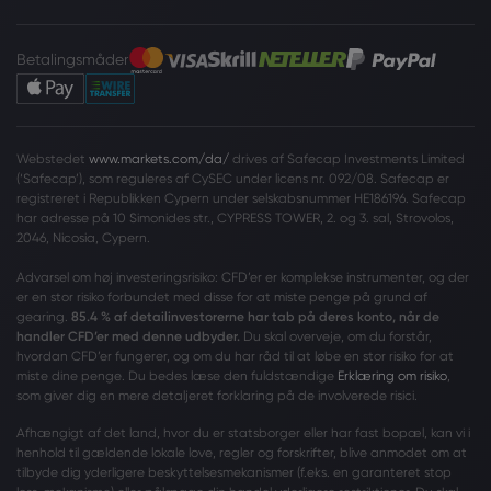
Betalingsmåder
Webstedet
www.markets.com/da/
drives af Safecap Investments Limited
(‘Safecap’), som reguleres af CySEC under licens nr. 092/08. Safecap er
registreret i Republikken Cypern under selskabsnummer HE186196. Safecap
har adresse på 10 Simonides str., CYPRESS TOWER, 2. og 3. sal, Strovolos,
2046, Nicosia, Cypern.
Advarsel om høj investeringsrisiko: CFD’er er komplekse instrumenter, og der
er en stor risiko forbundet med disse for at miste penge på grund af
gearing.
85.4 % af detailinvestorerne har tab på deres konto, når de
handler CFD’er med denne udbyder.
Du skal overveje, om du forstår,
hvordan CFD’er fungerer, og om du har råd til at løbe en stor risiko for at
miste dine penge. Du bedes læse den fuldstændige
Erklæring om risiko
,
som giver dig en mere detaljeret forklaring på de involverede risici.
Afhængigt af det land, hvor du er statsborger eller har fast bopæl, kan vi i
henhold til gældende lokale love, regler og forskrifter, blive anmodet om at
tilbyde dig yderligere beskyttelsesmekanismer (f.eks. en garanteret stop