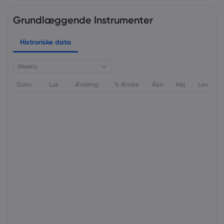
Grundlæggende Instrumenter
Histroriske data
Weekly
Dato
Luk
Ændring
% Ændre
Åbn
Høj
Lav