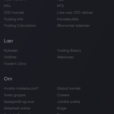
MT4
MT5
CFD-handel
Liste over CFD-aktiver
Trading Info
Handelsvilkår
Trading Calculators
Økonomisk kalender
Lær
Nyheder
Trading Basics
Ordliste
Webinarer
Trader’s Clinic
Om
Hvorfor markets.com?
Global handel
Vores gruppe
Careers
Spørgsmål og svar
Juridisk pakke
Sikkerhed online
Klage