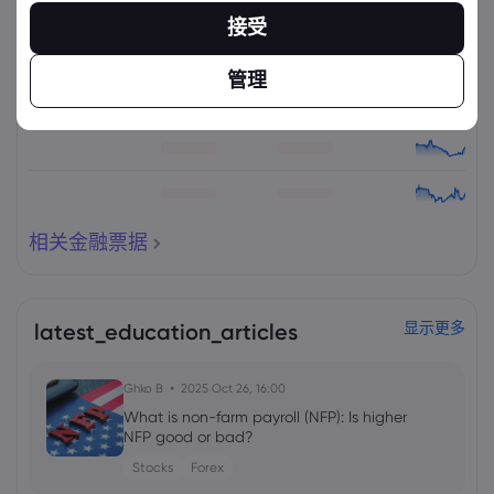
资产
出售
买入
更改(%)：
接受
管理
相关金融票据
latest_education_articles
显示更多
Ghko B
2025 Oct 26, 16:00
What is non-farm payroll (NFP): Is higher
NFP good or bad?
Stocks
Forex