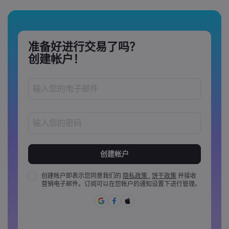
准备好进行交易了吗？
创建帐户！
密码长度必须介于 8 到 15 个字之间
密码必须至少包含 1 个数字
密码必须至少包含 1 个大写字母
创建帐户即表示您同意我们的
隐私政策
,
饼干政策
并接收
营销电子邮件。订阅可以在您帐户的通知设置下进行管理。
密码必须至少包含 1 个小写字母
密码必须包含 ~!@#£%^&amp;*()_-+=:;&lt;&gt;{,[]?,.
密码不能是常用的
密码不能包含非拉丁字母&nbsp;&nbsp;