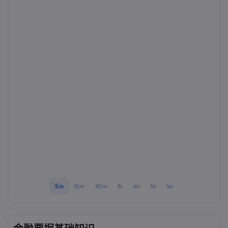
Markets.com 简介
为何选择 markets.
帮助与支持
全球服务
常见问题解答
数据与安全
集团简介
帮助中心
安全上网
法律资源包
奖项和媒体
联系客服
Cookie 披露声明
合法交易条例
投诉
5m
15m
30m
1h
4h
1d
1w