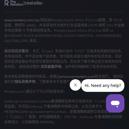
www.markets.com/za/
网站由Markets South Africa (Pty) Ltd經營，受 FSCA
监管，牌照号 46860，并且获准作为场外衍生品提供商 (ODP) 按照 2012 年金融
市场法案第 19 号条款经营业务。Markets South Africa (Pty) Ltd 位於 at
BOUNDARY PLACE 18 RIVONIA ROAD, ILLOVO SANDTON, JOHANNESBURG,
GAUTENG, 2196, 南非。
高风险投资警告：
外汇（Forex）和差价合约（CFD）交易具有高度的投机性，
具有高风险，并不适合每个投资者。您可能失去部分或所有的投资资金，因此
您的投资金额必须在您可承受的范围之内。您必须了解与保证金交易相关的所
有风险。 请阅读完整的
风险披露声明
，该声明详细解释了投资涉及的风险。
有关隐私和数据保护的投诉，请通过
privacy@markets.com
联系我们。 请阅读
我们的
隐私政策声明
，了解更多关于处理个人数据的信息。
Markets.com 通过以下分公司经营业务：
Safecap Investments Limited塞浦路斯证券和交易委员会（CySEC）颁发牌照
和监管，许可证Safecap 于塞浦路斯共和国注册，公司注册号为
ΗΕ186196.Safecap Investments Limited，受塞浦路斯證券交易委員會
（「CySEC」）監管，許可證編號為： 092/08。Safecap 在塞浦路斯共和國
註冊成立，公司編號為 HE186196。