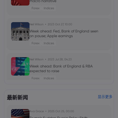
macro narrative
Forex
Indices
Neil Wilson
2023 Oct 27, 10:00
Week ahead: Fed, Bank of England seen
on pause; Apple earnings
Forex
Indices
Neil Wilson
2023 Jul 28, 04:23
Week ahead: Bank of England & RBA
expected to raise
Forex
Indices
Neil Wilson
2023 Apr 28, 04:17
最新新闻
显示更多
Week ahead: Apple earnings + Fed and
ECB look set to hike again
Ava Grace
2025 Oct 25, 00:00