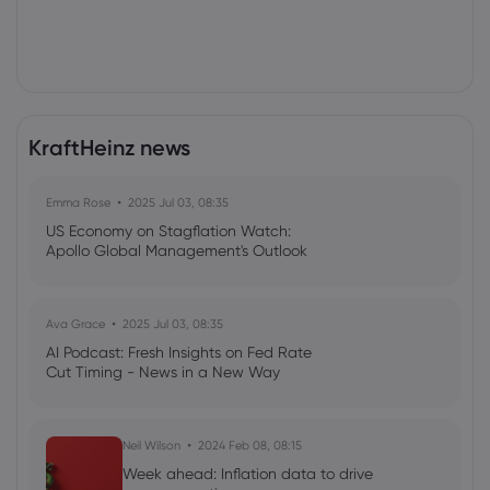
KraftHeinz news
Emma Rose
2025 Jul 03, 08:35
US Economy on Stagflation Watch:
Apollo Global Management's Outlook
Ava Grace
2025 Jul 03, 08:35
AI Podcast: Fresh Insights on Fed Rate
Cut Timing - News in a New Way
Neil Wilson
2024 Feb 08, 08:15
Week ahead: Inflation data to drive