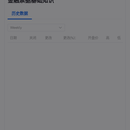
金融票据基础知识
历史数据
Weekly
日期
关闭
更改
更改(%)：
开盘价
高
低