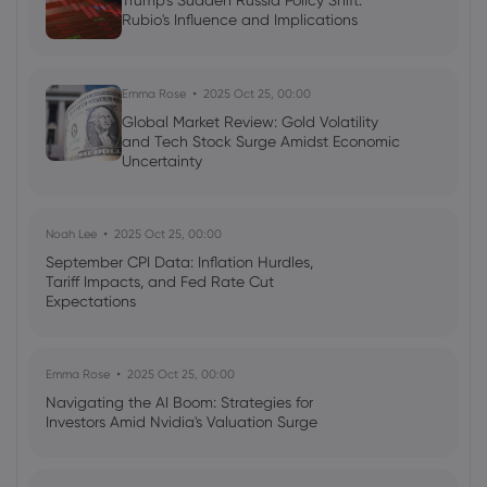
Trump's Sudden Russia Policy Shift:
Rubio's Influence and Implications
2022 Jul 24, 05:42
Week ahead: Fed to hike 100bps into a
recession?
Emma Rose
2025 Oct 25, 00:00
Global Market Review: Gold Volatility
and Tech Stock Surge Amidst Economic
Uncertainty
Noah Lee
2025 Oct 25, 00:00
September CPI Data: Inflation Hurdles,
Tariff Impacts, and Fed Rate Cut
Expectations
Emma Rose
2025 Oct 25, 00:00
Navigating the AI Boom: Strategies for
Investors Amid Nvidia's Valuation Surge