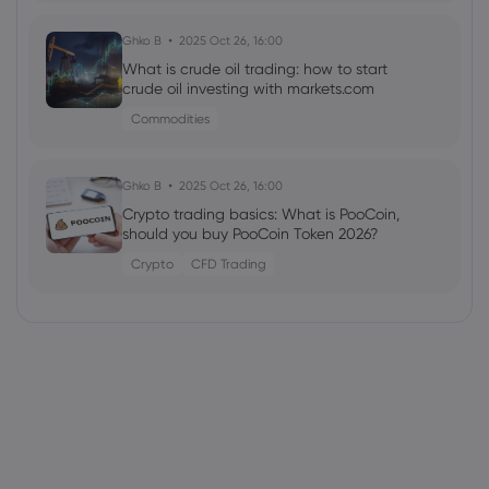
Ghko B
2025 Oct 26, 16:00
What is crude oil trading: how to start
crude oil investing with markets.com
Commodities
Ghko B
2025 Oct 26, 16:00
Crypto trading basics: What is PooCoin,
should you buy PooCoin Token 2026?
Crypto
CFD Trading