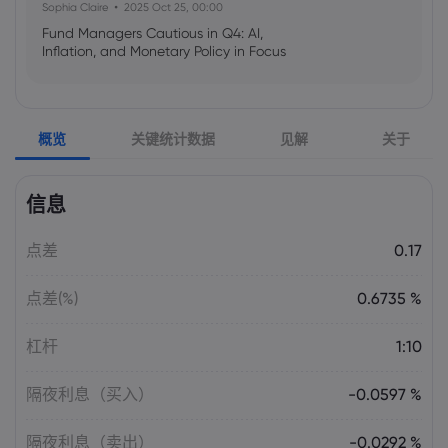
Sophia Claire
2025 Oct 25, 00:00
Fund Managers Cautious in Q4: AI,
Inflation, and Monetary Policy in Focus
Emma Rose
2025 Oct 25, 00:00
概览
关键统计数据
见解
关于
US Government Shutdown Threatens
October Inflation Data Release
信息
Sophia Claire
2025 Oct 24, 00:00
点差
0.17
US-EU Relations: Russia Sanctions Unite
Despite Trade Tensions
点差(%)
0.6735 %
Emma Rose
2025 Oct 24, 00:00
杠杆
1:10
BOJ Warns of Japan Stock Market
Overheating, U.S. Trade Policy Risk
隔夜利息（买入）
-0.0597 %
隔夜利息（卖出）
-0.0292 %