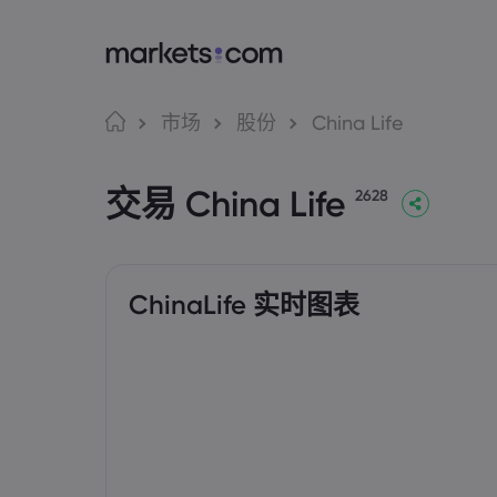
语言
Markets.com 
交
市场
股份
China Life
为何选择 markets.c
Web
English
English
交易 China Life
English (Global)
English (EU)
2628
全球服务
应用
Deutsch
Español
German
Spanish (Latam)
集团简介
MT4
Nederlands
العربية
奖项和媒体
MT5
Dutch
Arabic
简体中文
繁體中文
Tradi
Traditional Chinese
Simplified Chinese
ChinaLife 实时图表
Bahasa Indonesia
한국어
Indonesian
Korean