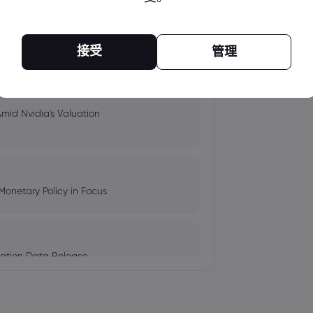
pacts, and Fed Rate Cut
接受
管理
Amid Nvidia's Valuation
Monetary Policy in Focus
ation Data Release