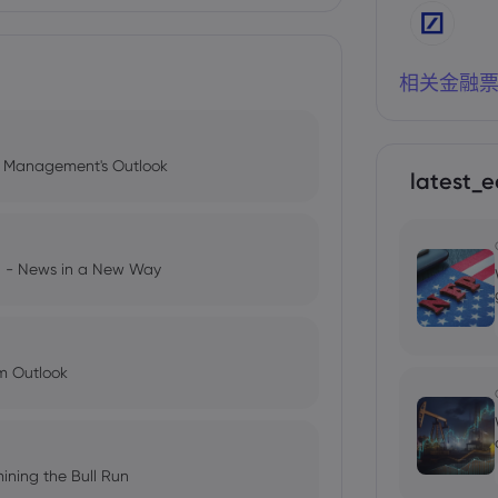
相关金融
l Management's Outlook
latest_e
ng - News in a New Way
im Outlook
ining the Bull Run