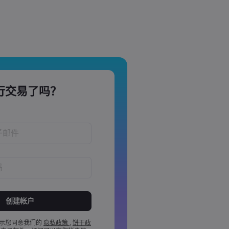
行交易了吗？
！
于 8 到 15 个字之间
含 1 个数字
含 1 个大写字母
示您同意我们的
隐私政策
,
饼干政