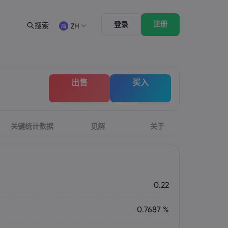
注册
登录
搜索
ZH
法律资源包
交易功能
合法交易条例
市场深度
English
English
出售
买入
English (ZA)
English (St. Vincent)
Dansk
Italiano
Danish
Italian
Bahasa Melayu
ภาษาไทย
Malay
Thai
िन्दी
关键统计数据
见解
Português
关于
Hindi
Portuguese
0.22
0.7687 %