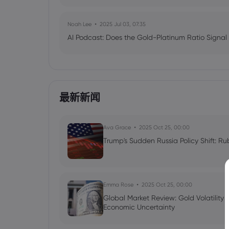
Noah Lee
2025 Jul 03, 07:35
AI Podcast: Does the Gold-Platinum Ratio Signal
最新新闻
Ava Grace
2025 Oct 25, 00:00
Trump's Sudden Russia Policy Shift: Ru
Emma Rose
2025 Oct 25, 00:00
Global Market Review: Gold Volatility
Economic Uncertainty