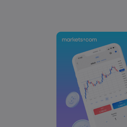
US-EU Relations: Russia Sanctions Unite Despite 
Emma Rose
2025 Oct 24, 00:00
BOJ Warns of Japan Stock Market Overheating, U.