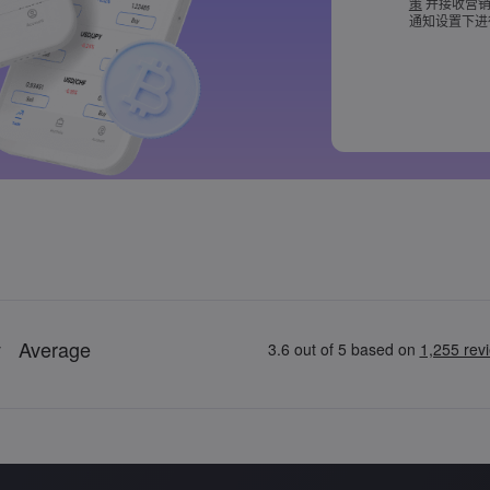
策
并接收营销
密码必须至少包
通知设置下进
密码必须包含 ~!@#
[]?,.
密码不能是常
密码不能包含非拉
密码不能包含空