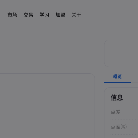
市场
交易
学习
加盟
关于
加盟
简介
易平台
产品
帮助与支持
交易工具
学习交易
数据与安全
交易信息
新闻与分析
IB
om
 平台
常见问题解答
差价合约交易计算器
术语表
安全上网
差价合约交易
新闻
English
English
外汇
股票
English (UK)
English (AU)
帮助中心
外汇交易保证金计算器
教育中心
Cookie 披露声明
差价合约资产列表
社区
Español
Français
商品
指数
Spanish (Spain)
联系客服
商品利润计算器
交易基础知识
French
交易条件
Svenka
Tiếng việt
投诉
外汇交易利润计算器
视频库
交易时段
Swedish
加密貨幣CFD
ETFs
Vietnamese
Tagalog
தமிழ்
概览
ह
ng Central
经济事件日历
到期日
Tagalog
Tamil
债券
English
近期交易休市日
English (BVI)
每周到期展期
信息
点差
点差(%)