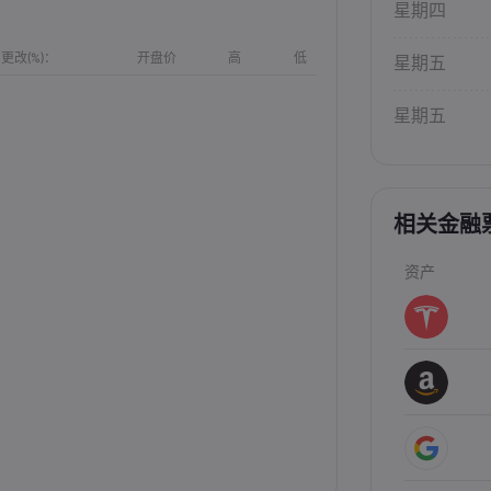
星期四
更改(%)：
开盘价
高
低
星期五
星期五
相关金融
资产