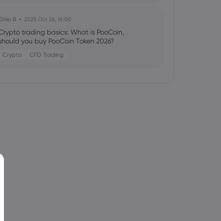
Ghko B
2025 Oct 26, 16:00
Crypto trading basics: What is PooCoin,
should you buy PooCoin Token 2026?
Crypto
CFD Trading