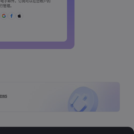
电子邮件。订阅可以在您帐户的
含 1 个小写字母
行管理。
£%^&amp;*()_-+=:;&lt;&gt;{,
用的
丁字母&nbsp;&nbsp;
格&nbsp;