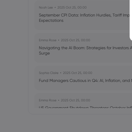
Noah Lee
2025 Oct 25, 00:00
September CPI Data: Inflation Hurdles, Tariff Im
Expectations
Emma Rose
2025 Oct 25, 00:00
Navigating the AI Boom: Strategies for Investors 
Surge
Sophia Claire
2025 Oct 25, 00:00
Fund Managers Cautious in Q4: AI, Inflation, and 
Emma Rose
2025 Oct 25, 00:00
US Government Shutdown Threatens October Infl
Sophia Claire
2025 Oct 24, 00:00