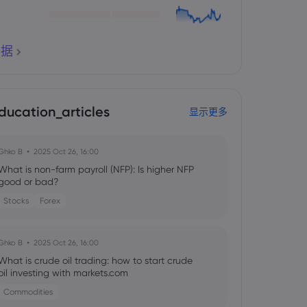
票据
ducation_articles
显示更多
Ghko B
2025 Oct 26, 16:00
What is non-farm payroll (NFP): Is higher NFP
good or bad?
Stocks
Forex
Ghko B
2025 Oct 26, 16:00
What is crude oil trading: how to start crude
oil investing with markets.com
Commodities