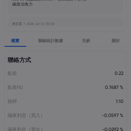
緣政治角力
林芷柔
2026 Jun 13, 00:00
美軍奪島伊朗石油樞紐？哈爾克島戰略解
析與風險評估
概覽
關鍵統計數據
見解
關於
張瑋庭
2026 Jun 13, 00:00
聯絡方式
北約安全態勢與美軍部署調整：美歐風險
評估分歧加劇
點差
0.22
點差(%)
0.7687 %
陳昊然
2026 Jun 13, 00:00
霍爾木茲海峽航運格局劇變：非伊朗原油
槓桿
1:10
量增，市場波動趨緩
隔夜利息（買入）
-0.0597 %
隔夜利息（賣出）
-0.0292 %