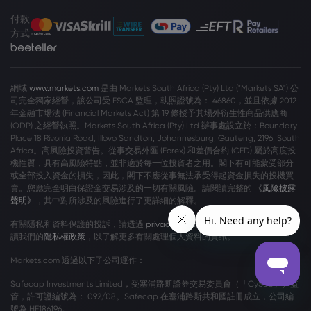
付款
方式
網域
www.markets.com
是由 Markets South Africa (Pty) Ltd ("Markets SA") 公
司完全獨家經營，該公司受 FSCA 監理，執照證號為： 46860，並且依據 2012
年金融市場法 (Financial Markets Act) 第 19 條授予其場外衍生性商品供應商
(ODP) 之經營執照。Markets South Africa (Pty) Ltd 辦事處設立於：Boundary
Place 18 Rivonia Road, Illovo Sandton, Johannesburg, Gauteng, 2196, South
Africa。高風險投資警告。從事交易外匯 (Forex) 和差價合約 (CFD) 屬於高度投
機性質，具有高風險特點，並非適於每一位投資者之用。閣下有可能蒙受部分
或全部投入資金的損失，因此，閣下不應從事無法承受得起資金損失的投機買
賣。您應完全明白保證金交易涉及的一切有關風險。請閱讀完整的
《風險披露
聲明》
，其中對所涉及的風險進行了更詳細的解釋。
有關隱私和資料保護的投訴，請透過
privacy@markets.com
與我們聯絡。請閱
讀我們的
隱私權政策
，以了解更多有關處理個人資料的資訊。
Markets.com 透過以下子公司運作：
Safecap Investments Limited，受塞浦路斯證券交易委員會（「CySEC」）監
管，許可證編號為： 092/08。Safecap 在塞浦路斯共和國註冊成立，公司編
號為 HE186196。