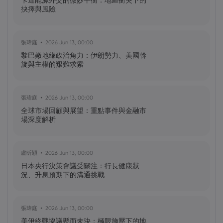
卡達能源外交的微妙平衡：地區衝突下的
怎樣？
抉擇與風險
黃達傑
2025 Sep 27, 16:00
張瑋庭
2026 Jun 13, 00:00
比特幣價格預測：如何在台灣購買比特
黎巴嫩地緣政治角力：伊朗勢力、美國斡
幣？
旋與主權的艱難求索
黃達傑
2025 Sep 23, 16:00
張瑋庭
2026 Jun 13, 00:00
Fintech 股票值得關注：Nu
全球市場回顧與展望：重點事件與金融市
Holdings（NU）股票、SOFI 股票
場深度解析
黃達傑
2025 Sep 21, 16:00
盧昕穎
2026 Jun 13, 00:00
QBTS 股票今天上漲 11%：D-Wave
日本央行決策會議受關注：行長健康狀
Quantum Inc. 發生了什麼事？
況、升息預期下的溝通挑戰
張瑋庭
2026 Jun 13, 00:00
美伊終戰協議懸而未決：極限施壓下的地