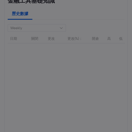
金融工具基礎知識
歷史數據
Weekly
日期
關閉
更改
更改(%)：
開倉
高
低