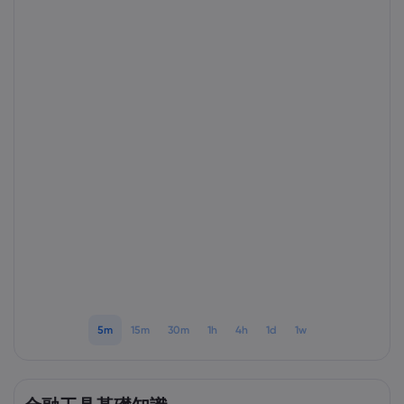
Markets.com 簡介
為甚麼選擇Markets.
協助與支援
全球服務
幫助中心
數據與安全性
集團簡介
聯絡支援
安全上網
法規
獎項和媒體
投訴
Cookie 披露
法律文件包
監管
5m
15m
30m
1h
4h
1d
1w