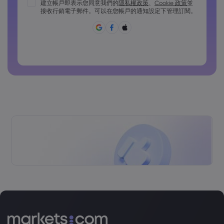
密碼必須包含至少 1 個大寫字元
建立帳戶即表示您同意我們的
隱私權政策
、
Cookie 政策
並
接收行銷電子郵件。可以在您帳戶的通知設定下管理訂閱。
密碼必須包含至少 1 個小寫字元
密碼必須包含 ~!@#£%^&*()_-+=:;&lt;&gt;{,[]?,.
密碼不能為常用密碼
密碼不得包含非拉丁字符
密碼不得包含空格