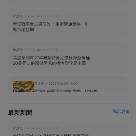
許景桓
2026 Jun 13, 00:00
新任聯準會主席沃許：重塑溝通策略，引
導市場預期
陳昊然
2026 Jun 13, 00:00
高盛預測2027年布蘭特原油價格降至每桶
80美元，供應與需求結構性變化是主因
黃達傑
2025 Oct 09, 16:00
臺灣值得關注的加密貨幣：比特幣
（BTC）、以太坊（ETH）、索拉納
（Solana，SOL）、零幣（Zcash，ZEC）
最新新聞
顯示更多
黃達傑
2025 Sep 29, 16:00
許景桓
2026 Jun 13, 00:00
NIO 股票預測：NIO 今天下跌 5%，未來會