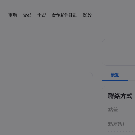
市場
交易
學習
合作夥伴計劃
關於
聯屬
s.com 簡介
易平台
產品
協助與支援
交易工具
向大師學習
數據與安全性
交易信息
新聞與分析
介紹經紀人
kets.com
平台
幫助中心
差價合約交易計算器
教育中心
安全上網
差價合約交易
新聞
English
外匯
股票
English
English (UK)
English (AU)
程式
聯絡支援
外匯保證金計算器
交易基礎知識
Cookie 披露
差價合約資產列表
市場交易網路研
Español
Français
商品
指數
投訴
商品利潤計算器
交易條款
學院
Spanish (Spain)
French
Svenka
Tiếng việt
外匯利潤計算器
交易時間
非農指數
Swedish
Vietnamese
加密貨幣
ETF
Tagalog
தமிழ்
概覽
ह
ng Central
經濟日曆
到期日
Tagalog
Tamil
English
債券
外匯熱圖
未來交易假期
English (BVI)
每周到期展期
聯絡方式
點差
點差(%)