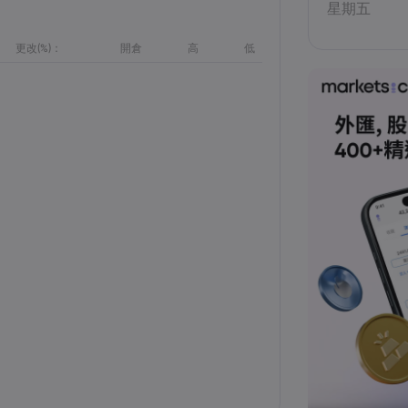
星期五
更改(%)：
開倉
高
低