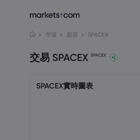
Market
交
語言
市場
股票
SPACEX
為甚麼選擇Mar
網路
English
English
交易 SPACEX
English (Global)
English (EU)
全球服務
應用
SPACEX
Deutsch
Español
集團簡介
MT4
German
Spanish (Latam)
Nederlands
العربية
獎項和媒體
MT5
Dutch
Arabic
繁體中文
简体中文
Tradi
Traditional Chinese
Simplified Chinese
SPACEX實時圖表
Bahasa Indonesia
한국어
Indonesian
Korean