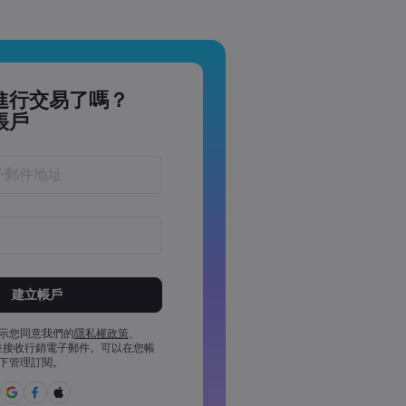
進行交易了嗎？
帳戶
於 8 到 15 個字元之間
少 1 個數字字元
少 1 個大寫字元
示您同意我們的
隱私權政策
、
並接收行銷電子郵件。可以在您帳
少 1 個小寫字元
下管理訂閱。
£%^&*()_-+=:;&lt;&gt;{,[]?,.
用密碼