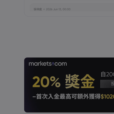
張瑋庭
2026 Jun 13, 00:00
北約安全態勢與美軍部署調整：美歐風險評估分歧
陳昊然
2026 Jun 13, 00:00
霍爾木茲海峽航運格局劇變：非伊朗原油量增，市