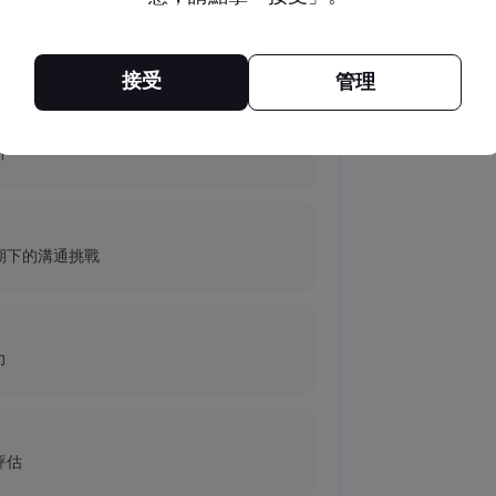
未來會怎樣？
的艱難求索
接受
管理
析
幣？
期下的溝通挑戰
力
評估