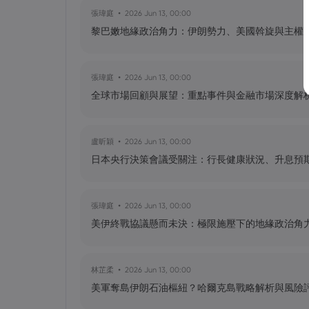
黃達傑
2025 Sep 29, 16:00
張瑋庭
2026 Jun 13, 00:00
NIO 股票預測：NIO 今天下跌 5%，
黎巴嫩地緣政治角力：伊朗勢力、美國斡旋與主權
張瑋庭
2026 Jun 13, 00:00
黃達傑
2025 Sep 27, 16:00
全球市場回顧與展望：重點事件與金融市場深度解
比特幣價格預測：如何在台灣購買比特
盧昕穎
2026 Jun 13, 00:00
日本央行決策會議受關注：行長健康狀況、升息預
張瑋庭
2026 Jun 13, 00:00
美伊終戰協議懸而未決：極限施壓下的地緣政治角
林芷柔
2026 Jun 13, 00:00
美軍奪島伊朗石油樞紐？哈爾克島戰略解析與風險