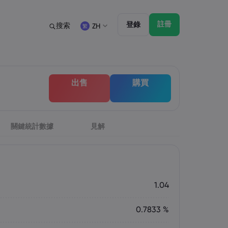
註冊
登錄
搜索
ZH
法規
交易特點
法律文件包
帳戶類型 - 市場
English
English
出售
購買
English (ZA)
English (St. Vincent)
討會
監管
市場深度
Dansk
Italiano
Danish
Italian
Bahasa Melayu
ภาษาไทย
Malay
Thai
िन्दी
關鍵統計數據
見解
Português
Hindi
Portuguese
1.04
0.7833 %