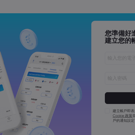
您準備好
建立您的
密碼長度必須介
密碼必須包含至
密碼必須包含至
建立帳戶即表
Cookie 政策
密碼必須包含至
戶的通知設定
密碼必須包含 ~!@#
密碼不能為常