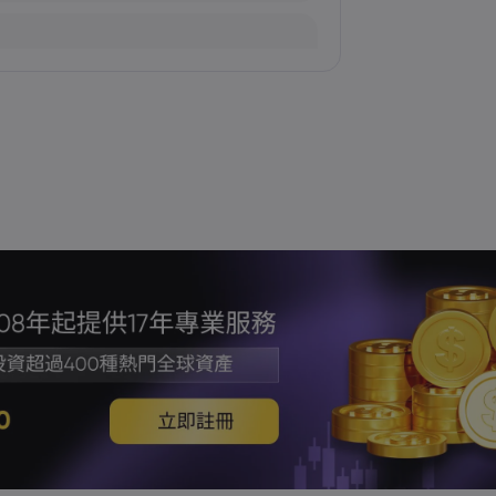
加劇
場波動趨緩