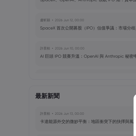
盧昕穎
2026 Jun 12, 00:00
SpaceX 首次公開募股（IPO）估值爭議：市場分
許景桓
2026 Jun 10, 00:00
AI 巨頭 IPO 競賽升溫：OpenAI 與 Anthropic 
盧昕穎
2026 Jun 04, 00:00
SpaceX 規劃 1.75 兆美元 IPO 創舉：重塑全球
最新新聞
黃達傑
2025 Oct 09, 16:00
臺灣值得關注的加密貨幣：比特幣（BT
許景桓
2026 Jun 13, 00:00
（Solana，SOL）、零幣（Zcash，ZE
卡達能源外交的微妙平衡：地區衝突下的抉擇與風