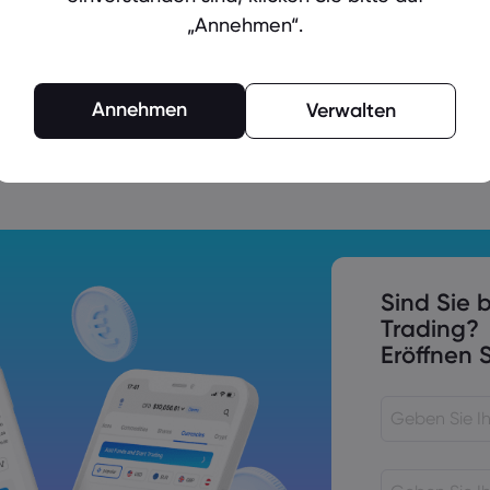
„Annehmen“.
Annehmen
Verwalten
nsentscheidung, Powells Rede
s den USA, Kanada und dem
Sind Sie b
Trading?
Eröffnen S
itik richtet sich auf die RBA und die