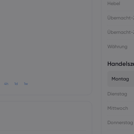
Hebel
Übernacht-Z
Übernacht-Z
Währung
Handelsz
Montag
4h
1d
1w
Dienstag
Mittwoch
Donnerstag