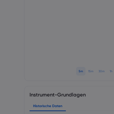
5m
15m
30m
1h
Instrument-Grundlagen
Historische Daten