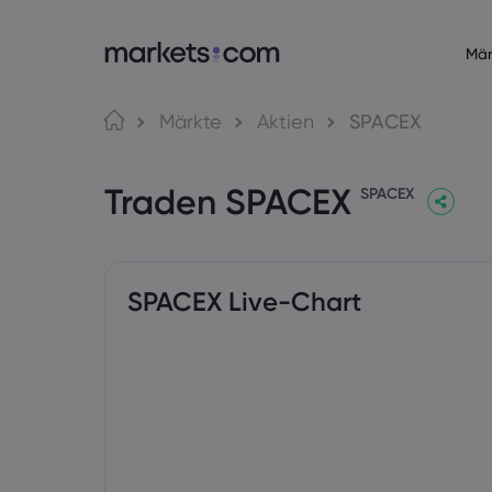
Mär
Über Markets.com
Trading
Märkte
Aktien
SPACEX
Warum markets.com?
Web-Plattf
Traden SPACEX
Globales Angebot
App
SPACEX
Unsere Gruppe
MT4
Impressum
MT5
Auszeichnungen und Medien
Social Trad
SPACEX Live-Chart