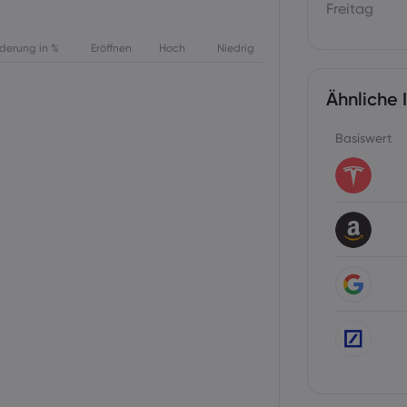
Freitag
derung in %
Eröffnen
Hoch
Niedrig
Ähnliche 
Basiswert