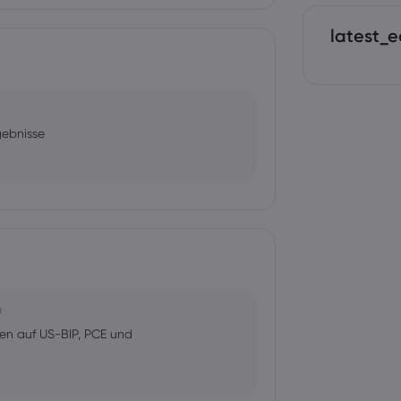
latest_e
gebnisse
0
en auf US-BIP, PCE und