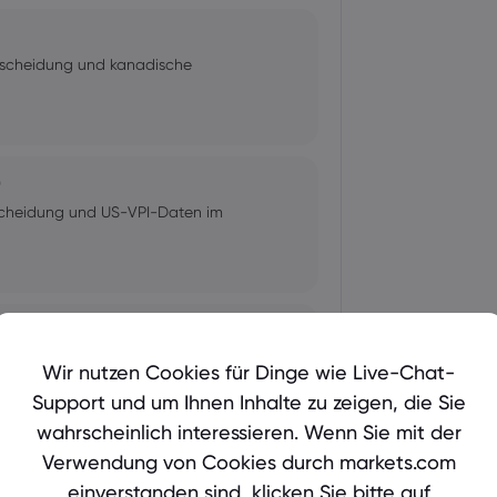
tscheidung und kanadische
0
scheidung und US-VPI-Daten im
0
dungen der BoE im Fokus
Wir nutzen Cookies für Dinge wie Live-Chat-
Support und um Ihnen Inhalte zu zeigen, die Sie
wahrscheinlich interessieren. Wenn Sie mit der
Verwendung von Cookies durch markets.com
idungen von Fed, BoC und BoJ im
einverstanden sind, klicken Sie bitte auf