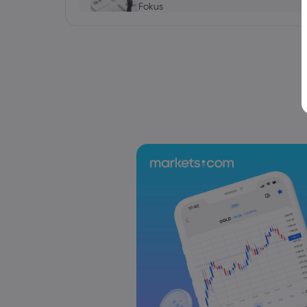
Fokus
Forex
Indizes
Markets.com Support Team
2025 Jul 19, 21:00
Wochenausblick: Japan-Wahl, EZB-Zi
Forex
Indizes
Markets.com Support Team
2025 Jul 12, 21:00
Wochenausblick: Inflationsdaten au
Vereinigten Königreich im Fokus
Forex
Indizes
Markets.com Support Team
2025 Jul 05, 21:00
Wochenausblick: Der Fokus der Geldpol
RBNZ
Forex
Indizes