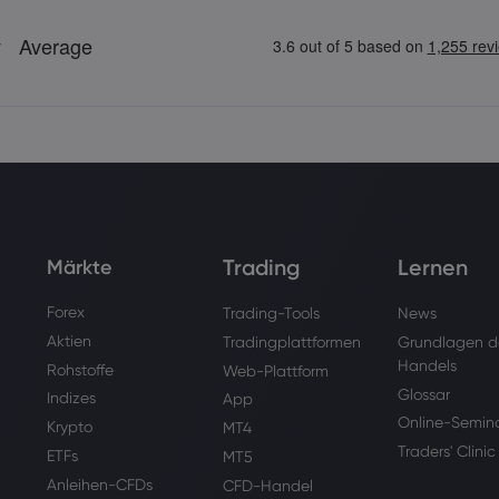
Trading
Lernen
Märkte
Forex
Trading-Tools
News
Aktien
Tradingplattformen
Grundlagen d
Handels
Rohstoffe
Web-Plattform
Glossar
Indizes
App
Online-Semin
Krypto
MT4
Traders' Clinic
ETFs
MT5
Anleihen-CFDs
CFD-Handel