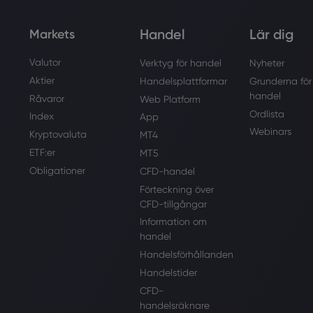
Handel
Lär dig
Markets
Valutor
Verktyg för handel
Nyheter
Aktier
Handelsplattformar
Grunderna för
handel
Råvaror
Web Platform
Ordlista
Index
App
Webinars
Kryptovaluta
MT4
ETF:er
MT5
Obligationer
CFD-handel
Förteckning över
CFD-tillgångar
Information om
handel
Handelsförhållanden
Handelstider
CFD-
handelsräknare