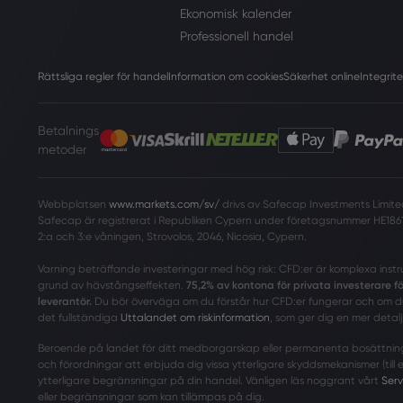
Ekonomisk kalender
Professionell handel
Rättsliga regler för handel
Information om cookies
Säkerhet online
Integrite
Betalnings
metoder
Webbplatsen
www.markets.com/sv/
drivs av Safecap Investments Limited
Safecap är registrerat i Republiken Cypern under företagsnummer HE1861
2:a och 3:e våningen, Strovolos, 2046, Nicosia, Cypern.
Varning beträffande investeringar med hög risk: CFD:er är komplexa inst
grund av hävstångseffekten.
75,2% av kontona för privata investerare 
leverantör.
Du bör överväga om du förstår hur CFD:er fungerar och om du 
det fullständiga
Uttalandet om riskinformation
, som ger dig en mer detalj
Beroende på landet för ditt medborgarskap eller permanenta bosättningspl
och förordningar att erbjuda dig vissa ytterligare skyddsmekanismer (till
ytterligare begränsningar på din handel. Vänligen läs noggrant vårt
Serv
eller begränsningar som kan tillämpas på dig.