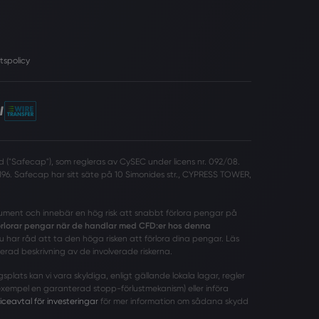
tspolicy
 ("Safecap"), som regleras av CySEC under licens nr. 092/08.
96. Safecap har sitt säte på 10 Simonides str., CYPRESS TOWER,
rument och innebär en hög risk att snabbt förlora pengar på
förlorar pengar när de handlar med CFD:er hos denna
har råd att ta den höga risken att förlora dina pengar. Läs
erad beskrivning av de involverade riskerna.
ats kan vi vara skyldiga, enligt gällande lokala lagar, regler
 exempel en garanterad stopp-förlustmekanism) eller införa
iceavtal för investeringar
för mer information om sådana skydd