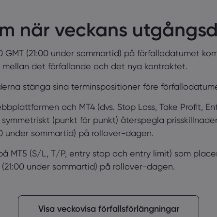
om när veckans utgångs
0 GMT (21:00 under sommartid) på förfallodatumet komm
en mellan det förfallande och det nya kontraktet.
derna stänga sina terminspositioner före förfallodatum
bplattformen och MT4 (dvs. Stop Loss, Take Profit, Entr
 symmetriskt (punkt för punkt) återspegla prisskillnad
00 under sommartid) på rollover-dagen.
på MT5 (S/L, T/P, entry stop och entry limit) som pla
T (21:00 under sommartid) på rollover-dagen.
Visa veckovisa förfallsförlängningar