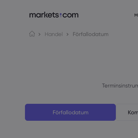
M
Om markets.com
Hande
Handel
Förfallodatum
Varför markets.com?
Web Plat
Globalt erbjudande
App
Vår koncern
MT4
Utmärkelser och media
MT5
Terminsinstru
Förfallodatum
Kom