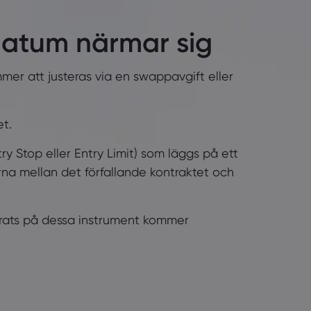
datum närmar sig
er att justeras via en swappavgift eller
et.
y Stop eller Entry Limit) som läggs på ett
erna mellan det förfallande kontraktet och
cerats på dessa instrument kommer