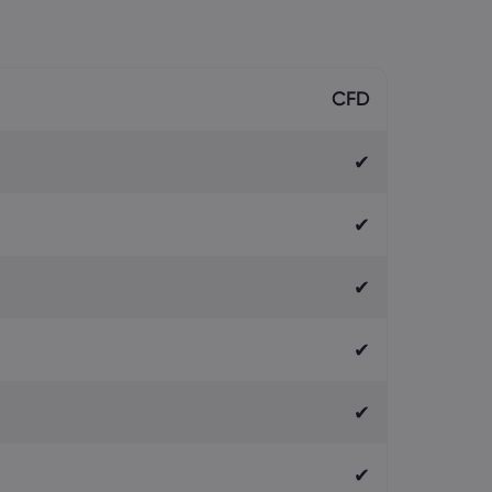
CFD
✔
✔
✔
✔
✔
✔