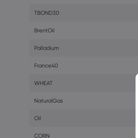
TBOND30
BrentOil
Palladium
France40
WHEAT
NaturalGas
Oil
CORN