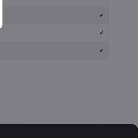
✔
✔
✔