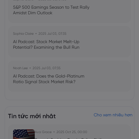
S&P 500 Earnings Season to Test Rally
Amidst Dim Outlook
Sophia Claire
2025 Jul 03, 07:35
AI Podcast: Stock Market Melt-Up
Potential? Examining the Bull Run
Noah Lee
2025 Jul 03, 07:35
AI Podcast: Does the Gold-Platinum
Ratio Signal Stock Market Risk?
Tin tức mới nhất
Cho xem nhiều hơn
Ava Grace
2025 Oct 25, 00:00