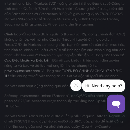
International Ltd (“Markets SVG”), công ty tồn tại theo Đạo luật về Công ty
Kinh doanh Quốc tế (Sửa đổi và Hợp nhất), Chương 149 của Luật sửa đổi
của Saint Vincent và Grenadines 2009, với giấy đăng ký số 27030 BC2023.
Markets SVG có địa chỉ đăng ký tại Suite 310, Griffith Corporate Center,
Beachmont, Kingstone, St. Vincent and the Grenadines.
Cảnh báo Rủi ro:
Giao dịch ngoại hối (Forex) và Hợp đồng chênh lệch (CFD)
không phù hợp với mọi nhà đầu tư. Trước khi quyết định giao dịch
Forex/CFD do Markets.com cung cấp, bạn nên xem xét cẩn thận mục tiêu,
tình hình tài chính, nhu cầu và mức độ kinh nghiệm của mình cũng như cân
nhắc việc tìm kiếm lời khuyên chuyên nghiệp độc lập. Vui lòng đọc toàn bộ
Các Điều khoản và Điều kiện
. Đối với các khiếu nại liên quan đến quyền
riêng tư và bảo vệ dữ liệu, vui lòng liên hệ với chúng tôi tại
privacy@markets.com
. Vui lòng đọc
TUYÊN BỐ CHÍNH SÁCH QUYỀN RIÊNG
TƯ
của chúng tôi để biết thông tin chi tiết về việc xử lý dữ liệu cá nhân.
Markets.com hoạt động thông qua các chi nhánh sau:
Safecap Investments Limited ('Safecap'), do CySEC điều hành theo giấy
phép số 092/08. Safecap được thành lập tại Cộng hòa Síp với số công ty
ΗΕ186196.
Markets South Africa Pty Ltd được quản lý bởi Cơ quan Thực thi Ngành Tài
chính (“FSCA”) theo giấy phép số 46860 và được cấp phép để hoạt động
như Nhà cung cấp dịch vụ phái sinh qua quầy (Over-the-Counter