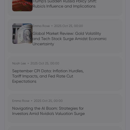
Trump's Sudden Russia Policy Shift:
Rubio's Influence and Implications
Emma Rose
2025 Oct 25, 00:00
Global Market Review: Gold Volatility
and Tech Stock Surge Amidst Economic
Uncertainty
Noah Lee
2025 Oct 25, 00:00
September CPI Data: Inflation Hurdles,
Tariff Impacts, and Fed Rate Cut
Expectations
Emma Rose
2025 Oct 25, 00:00
Navigating the AI Boom: Strategies for
Investors Amid Nvidia's Valuation Surge