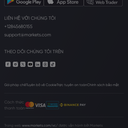
LIÊN HỆ VỚI CHÚNG TÔI
+12845680155
support@markets.com
THEO DÕI CHÚNG TÔI TRÊN
Gói pháp chế
Tuyên bố về Cookie
Trực tuyến an toàn
Chính sách bảo mật
Cách thức
thanh toán
Trang web
www.markets.com/vc/
được vận hành bởi Markets