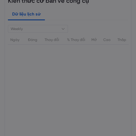
Kiến thức cơ bản về công cụ
Dữ liệu lịch sử
Weekly
Ngày
Đóng
Thay đổi
% Thay đổi
Mở
Cao
Thấp