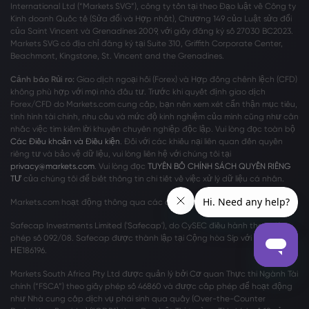
International Ltd (“Markets SVG”), công ty tồn tại theo Đạo luật về Công ty
Kinh doanh Quốc tế (Sửa đổi và Hợp nhất), Chương 149 của Luật sửa đổi
của Saint Vincent và Grenadines 2009, với giấy đăng ký số 27030 BC2023.
Markets SVG có địa chỉ đăng ký tại Suite 310, Griffith Corporate Center,
Beachmont, Kingstone, St. Vincent and the Grenadines.
Cảnh báo Rủi ro:
Giao dịch ngoại hối (Forex) và Hợp đồng chênh lệch (CFD)
không phù hợp với mọi nhà đầu tư. Trước khi quyết định giao dịch
Forex/CFD do Markets.com cung cấp, bạn nên xem xét cẩn thận mục tiêu,
tình hình tài chính, nhu cầu và mức độ kinh nghiệm của mình cũng như cân
nhắc việc tìm kiếm lời khuyên chuyên nghiệp độc lập. Vui lòng đọc toàn bộ
Các Điều khoản và Điều kiện
. Đối với các khiếu nại liên quan đến quyền
riêng tư và bảo vệ dữ liệu, vui lòng liên hệ với chúng tôi tại
privacy@markets.com
. Vui lòng đọc
TUYÊN BỐ CHÍNH SÁCH QUYỀN RIÊNG
TƯ
của chúng tôi để biết thông tin chi tiết về việc xử lý dữ liệu cá nhân.
Markets.com hoạt động thông qua các chi nhánh sau:
Safecap Investments Limited ('Safecap'), do CySEC điều hành theo giấy
phép số 092/08. Safecap được thành lập tại Cộng hòa Síp với số công ty
ΗΕ186196.
Markets South Africa Pty Ltd được quản lý bởi Cơ quan Thực thi Ngành Tài
chính (“FSCA”) theo giấy phép số 46860 và được cấp phép để hoạt động
như Nhà cung cấp dịch vụ phái sinh qua quầy (Over-the-Counter