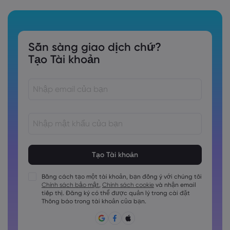
Sẵn sàng giao dịch chứ?
Tạo Tài khoản
Các mật khẩu phải dài từ 8 đến 15 ký tự
Các mật khẩu phải chứa ít nhất 1 chữ số
Các mật khẩu phải chứa ít nhất 1 ký tự viết hoa
Bằng cách tạo một tài khoản, bạn đồng ý với chúng tôi
Chính sách bảo mật
,
Chính sách cookie
và nhận email
Các mật khẩu phải chứa ít nhất 1 ký tự viết thường
tiếp thị. Đăng ký có thể được quản lý trong cài đặt
Mật khẩu phải chứa ~!@#£%^&amp;*()_-+=:;&lt;&gt;\{,\[]?,.
Thông báo trong tài khoản của bạn.
Không được sử dụng mật khẩu hay dùng.
Mật khẩu không thể chứa các ký tự không phải là ký tự