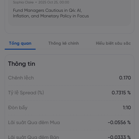
Sophia Claire
2025 Oct 25, 00:00
Fund Managers Cautious in Q4: AI,
Inflation, and Monetary Policy in Focus
Emma Rose
2025 Oct 25, 00:00
Tổng quan
Thống kê chính
Hiểu biết sâu sắc
US Government Shutdown Threatens
October Inflation Data Release
Thông tin
Sophia Claire
2025 Oct 24, 00:00
Chênh lệch
0.170
US-EU Relations: Russia Sanctions Unite
Despite Trade Tensions
Tỷ lệ Spread (%)
0.7315 %
Emma Rose
2025 Oct 24, 00:00
Đòn bẩy
1:10
BOJ Warns of Japan Stock Market
Overheating, U.S. Trade Policy Risk
Lãi suất Qua đêm Mua
-0.0556 %
Lãi suất Qua đêm Bán
-0.0333 %