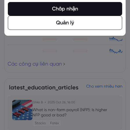
Tài sản
Bán
Mua
% Thay đổi
Chấp nhận
Quản lý
Các công cụ liên quan
latest_education_articles
Cho xem nhiều hơn
Ghko B
2025 Oct 26, 16:00
What is non-farm payroll (NFP): Is higher
NFP good or bad?
Stocks
Forex