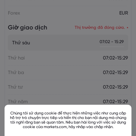
Forex
EUR
Giờ giao dịch
Thị trường đã đóng cửa.
07:02 - 15:29
Thứ sáu
Thứ hai
07:02-15:29
Thứ ba
07:02-15:29
Thứ tư
07:02-15:29
Thứ năm
07:02-15:29
Chúng tôi sử dụng cookie để thực hiện những việc như cung cấp
hỗ trợ trò chuyện trực tiếp và hiển thị cho bạn nội dung mà chúng
tôi nghĩ rằng bạn sẽ quan tâm. Nếu bạn hài lòng với việc sử dụng
cookie của markets.com, hãy nhấp vào chấp nhận.
Các công cụ liên quan