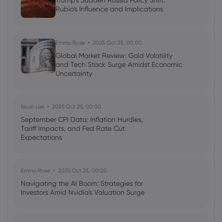
Trump's Sudden Russia Policy Shift:
AI Podcast: Fresh Insights on Fed Rate
Rubio's Influence and Implications
Cut Timing - News in a New Way
Emma Rose
2025 Oct 25, 00:00
Global Market Review: Gold Volatility
and Tech Stock Surge Amidst Economic
Uncertainty
Noah Lee
2025 Oct 25, 00:00
September CPI Data: Inflation Hurdles,
Tariff Impacts, and Fed Rate Cut
Expectations
Emma Rose
2025 Oct 25, 00:00
Navigating the AI Boom: Strategies for
Investors Amid Nvidia's Valuation Surge