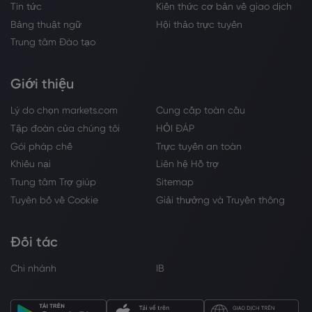
Tin tức
Kiến thức cơ bản về giao dịch
Bảng thuật ngữ
Hội thảo trực tuyến
Trung tâm Đào tạo
Giới thiệu
Lý do chọn markets.com
Cung cấp toàn cầu
Tập đoàn của chúng tôi
HỎI ĐÁP
Gói pháp chế
Trực tuyến an toàn
Khiếu nại
Liên hệ Hỗ trợ
Trung tâm Trợ giúp
Sitemap
Tuyên bố về Cookie
Giải thưởng và Truyền thông
Đối tác
Chi nhánh
IB