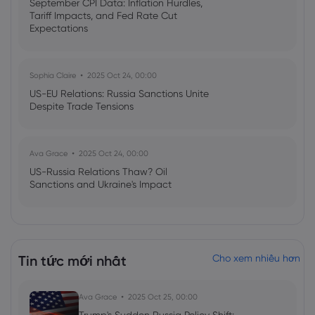
September CPI Data: Inflation Hurdles,
Tariff Impacts, and Fed Rate Cut
Expectations
Sophia Claire
2025 Oct 24, 00:00
US-EU Relations: Russia Sanctions Unite
Despite Trade Tensions
Ava Grace
2025 Oct 24, 00:00
US-Russia Relations Thaw? Oil
Sanctions and Ukraine's Impact
Emma Rose
2025 Jul 03, 08:35
US Economy on Stagflation Watch:
Tin tức mới nhất
Cho xem nhiều hơn
Apollo Global Management's Outlook
Ava Grace
2025 Oct 25, 00:00
Ava Grace
2025 Jul 03, 08:35