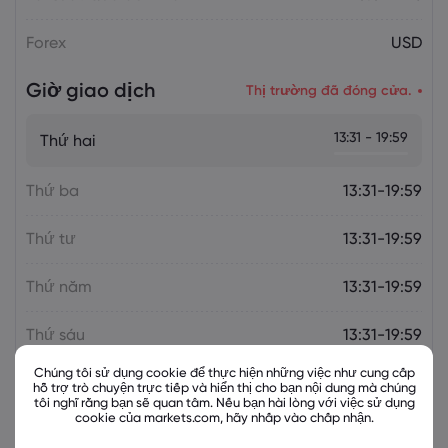
Forex
USD
Giờ giao dịch
Thị trường đã đóng cửa.
13:31 - 19:59
Thứ hai
Thứ ba
13:31-19:59
Thứ tư
13:31-19:59
Thứ năm
13:31-19:59
Thứ sáu
13:31-19:59
Chúng tôi sử dụng cookie để thực hiện những việc như cung cấp
hỗ trợ trò chuyện trực tiếp và hiển thị cho bạn nội dung mà chúng
tôi nghĩ rằng bạn sẽ quan tâm. Nếu bạn hài lòng với việc sử dụng
cookie của markets.com, hãy nhấp vào chấp nhận.
Các công cụ liên quan