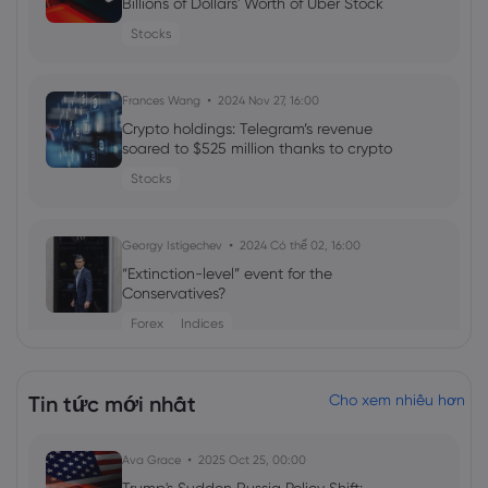
Billions of Dollars' Worth of Uber Stock
Stocks
Frances Wang
2024 Nov 27, 16:00
Crypto holdings: Telegram’s revenue
soared to $525 million thanks to crypto
Stocks
Georgy Istigechev
2024 Có thể 02, 16:00
“Extinction-level” event for the
Conservatives?
Forex
Indices
Georgy Istigechev
2023 Nov 13, 05:01
Tin tức mới nhất
Cho xem nhiều hơn
Instacart stock falls despite better-
than-expected results
Ava Grace
2025 Oct 25, 00:00
Shares