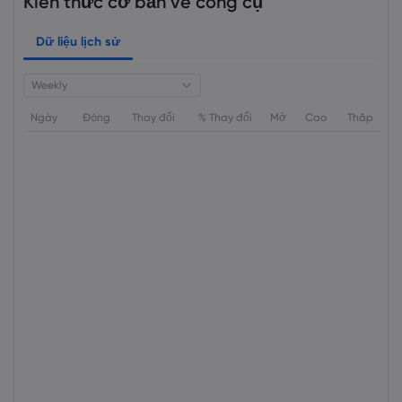
Kiến thức cơ bản về công cụ
Dữ liệu lịch sử
Weekly
Ngày
Đóng
Thay đổi
% Thay đổi
Mở
Cao
Thấp