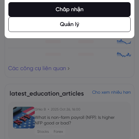
Tài sản
Bán
Mua
% Thay đổi
Chấp nhận
Quản lý
Các công cụ liên quan
latest_education_articles
Cho xem nhiều hơn
Ghko B
2025 Oct 26, 16:00
What is non-farm payroll (NFP): Is higher
NFP good or bad?
Stocks
Forex