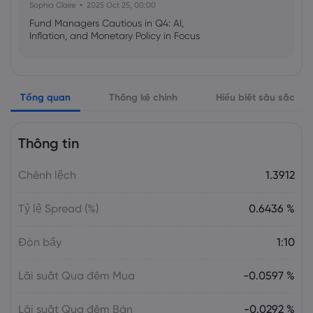
Sophia Claire
2025 Oct 25, 00:00
Fund Managers Cautious in Q4: AI,
Inflation, and Monetary Policy in Focus
Emma Rose
2025 Oct 25, 00:00
Tổng quan
Thống kê chính
Hiểu biết sâu sắc
US Government Shutdown Threatens
October Inflation Data Release
Thông tin
Sophia Claire
2025 Oct 24, 00:00
Chênh lệch
1.3912
US-EU Relations: Russia Sanctions Unite
Despite Trade Tensions
Tỷ lệ Spread (%)
0.6436 %
Emma Rose
2025 Oct 24, 00:00
Đòn bẩy
1:10
BOJ Warns of Japan Stock Market
Overheating, U.S. Trade Policy Risk
Lãi suất Qua đêm Mua
-0.0597 %
Lãi suất Qua đêm Bán
-0.0292 %