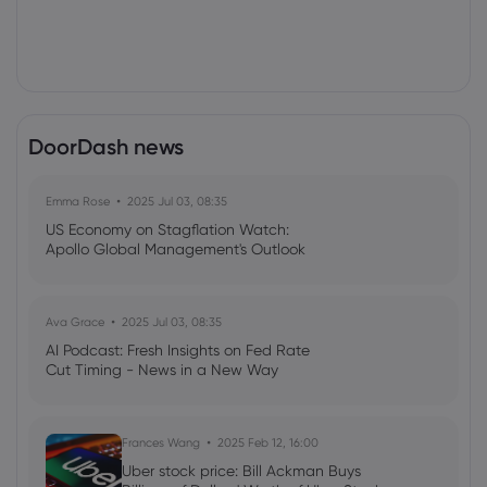
DoorDash news
Emma Rose
2025 Jul 03, 08:35
US Economy on Stagflation Watch:
Apollo Global Management's Outlook
Ava Grace
2025 Jul 03, 08:35
AI Podcast: Fresh Insights on Fed Rate
Cut Timing - News in a New Way
Frances Wang
2025 Feb 12, 16:00
Uber stock price: Bill Ackman Buys