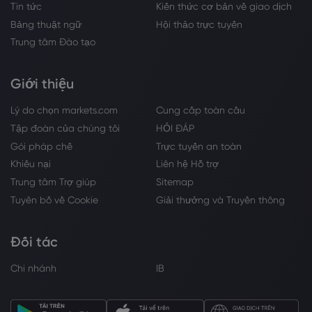
Tin tức
Kiến thức cơ bản về giao dịch
Bảng thuật ngữ
Hội thảo trực tuyến
Trung tâm Đào tạo
Giới thiệu
Lý do chọn markets.com
Cung cấp toàn cầu
Tập đoàn của chúng tôi
HỎI ĐÁP
Gói pháp chế
Trực tuyến an toàn
Khiếu nại
Liên hệ Hỗ trợ
Trung tâm Trợ giúp
Sitemap
Tuyên bố về Cookie
Giải thưởng và Truyền thông
Đối tác
Chi nhánh
IB