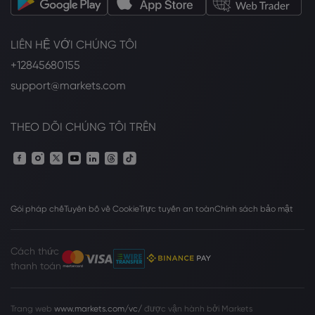
LIÊN HỆ VỚI CHÚNG TÔI
+12845680155
support@markets.com
THEO DÕI CHÚNG TÔI TRÊN
Gói pháp chế
Tuyên bố về Cookie
Trực tuyến an toàn
Chính sách bảo mật
Cách thức
thanh toán
Trang web
www.markets.com/vc/
được vận hành bởi Markets