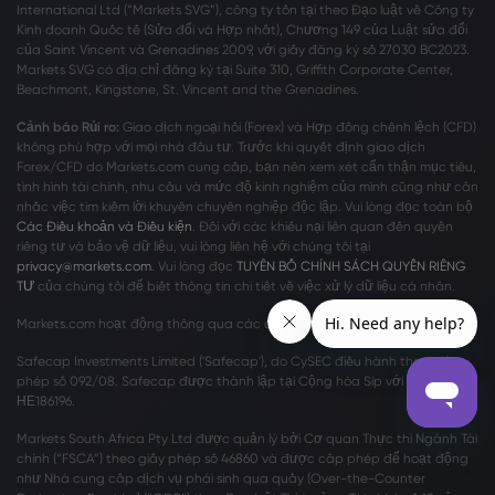
International Ltd (“Markets SVG”), công ty tồn tại theo Đạo luật về Công ty
Kinh doanh Quốc tế (Sửa đổi và Hợp nhất), Chương 149 của Luật sửa đổi
của Saint Vincent và Grenadines 2009, với giấy đăng ký số 27030 BC2023.
Markets SVG có địa chỉ đăng ký tại Suite 310, Griffith Corporate Center,
Beachmont, Kingstone, St. Vincent and the Grenadines.
Cảnh báo Rủi ro:
Giao dịch ngoại hối (Forex) và Hợp đồng chênh lệch (CFD)
không phù hợp với mọi nhà đầu tư. Trước khi quyết định giao dịch
Forex/CFD do Markets.com cung cấp, bạn nên xem xét cẩn thận mục tiêu,
tình hình tài chính, nhu cầu và mức độ kinh nghiệm của mình cũng như cân
nhắc việc tìm kiếm lời khuyên chuyên nghiệp độc lập. Vui lòng đọc toàn bộ
Các Điều khoản và Điều kiện
. Đối với các khiếu nại liên quan đến quyền
riêng tư và bảo vệ dữ liệu, vui lòng liên hệ với chúng tôi tại
privacy@markets.com
. Vui lòng đọc
TUYÊN BỐ CHÍNH SÁCH QUYỀN RIÊNG
TƯ
của chúng tôi để biết thông tin chi tiết về việc xử lý dữ liệu cá nhân.
Markets.com hoạt động thông qua các chi nhánh sau:
Safecap Investments Limited ('Safecap'), do CySEC điều hành theo giấy
phép số 092/08. Safecap được thành lập tại Cộng hòa Síp với số công ty
ΗΕ186196.
Markets South Africa Pty Ltd được quản lý bởi Cơ quan Thực thi Ngành Tài
chính (“FSCA”) theo giấy phép số 46860 và được cấp phép để hoạt động
như Nhà cung cấp dịch vụ phái sinh qua quầy (Over-the-Counter