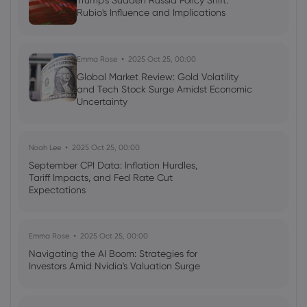
Trump's Sudden Russia Policy Shift:
Rubio's Influence and Implications
Georgy Istigechev
2023 Sep 20, 09:00
AUD forecast: Aussie stable, shrugs off
RBA minutes
Emma Rose
2025 Oct 25, 00:00
Global Market Review: Gold Volatility
CFD Trading
Forex
and Tech Stock Surge Amidst Economic
Uncertainty
Noah Lee
2025 Oct 25, 00:00
September CPI Data: Inflation Hurdles,
Tariff Impacts, and Fed Rate Cut
Expectations
Emma Rose
2025 Oct 25, 00:00
Navigating the AI Boom: Strategies for
Investors Amid Nvidia's Valuation Surge