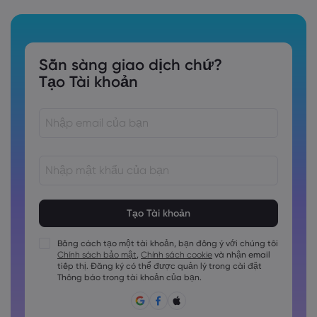
Sẵn sàng giao dịch chứ?
Tạo Tài khoản
Các mật khẩu phải dài từ 8 đến 15 ký tự
Các mật khẩu phải chứa ít nhất 1 chữ số
Các mật khẩu phải chứa ít nhất 1 ký tự viết hoa
Bằng cách tạo một tài khoản, bạn đồng ý với chúng tôi
Chính sách bảo mật
,
Chính sách cookie
và nhận email
Các mật khẩu phải chứa ít nhất 1 ký tự viết thường
tiếp thị. Đăng ký có thể được quản lý trong cài đặt
Mật khẩu phải chứa ~!@#£%^&amp;*()_-+=:;&lt;&gt;\{,\[]?,.
Thông báo trong tài khoản của bạn.
Không được sử dụng mật khẩu hay dùng.
Mật khẩu không thể chứa các ký tự không phải là ký tự