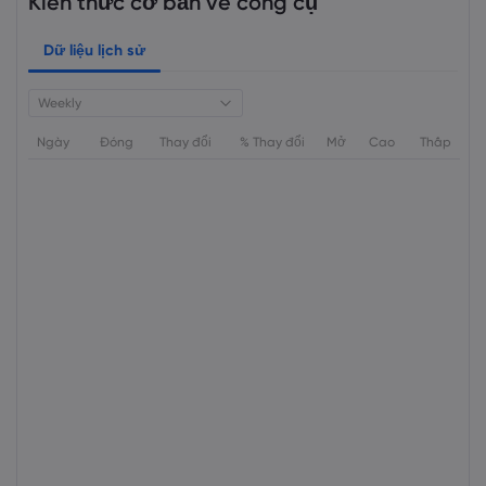
Kiến thức cơ bản về công cụ
Dữ liệu lịch sử
Weekly
Ngày
Đóng
Thay đổi
% Thay đổi
Mở
Cao
Thấp