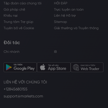
Tập đoàn của chúng tôi
HỎI ĐÁP
Gói pháp chế
Trực tuyến an toàn
Khiếu nại
Liên hệ Hỗ trợ
Trung tâm Trợ giúp
Sitemap
Tuyên bố về Cookie
Giải thưởng và Truyền thông
Đối tác
Chi nhánh
IB
LIÊN HỆ VỚI CHÚNG TÔI
+12845680155
support@markets.com