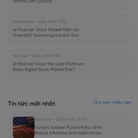
Amidst Dim Outlook
Sophia Claire
2025 Jul 03, 07:35
AI Podcast: Stock Market Melt-Up
Potential? Examining the Bull Run
Noah Lee
2025 Jul 03, 07:35
AI Podcast: Does the Gold-Platinum
Ratio Signal Stock Market Risk?
Tin tức mới nhất
Cho xem nhiều hơn
Ava Grace
2025 Oct 25, 00:00
Trump's Sudden Russia Policy Shift:
Rubio's Influence and Implications