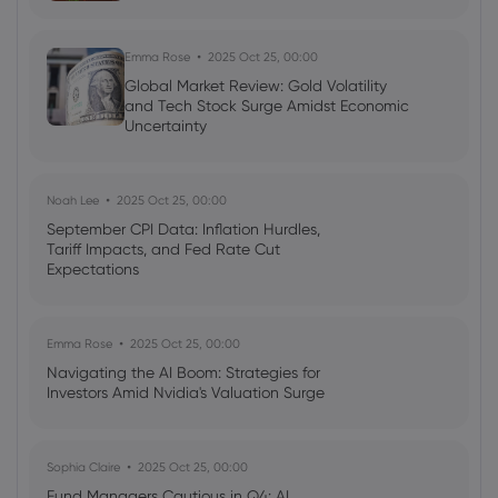
Emma Rose
2025 Oct 25, 00:00
Global Market Review: Gold Volatility
and Tech Stock Surge Amidst Economic
Uncertainty
Noah Lee
2025 Oct 25, 00:00
September CPI Data: Inflation Hurdles,
Tariff Impacts, and Fed Rate Cut
Expectations
Emma Rose
2025 Oct 25, 00:00
Navigating the AI Boom: Strategies for
Investors Amid Nvidia's Valuation Surge
Sophia Claire
2025 Oct 25, 00:00
Fund Managers Cautious in Q4: AI,