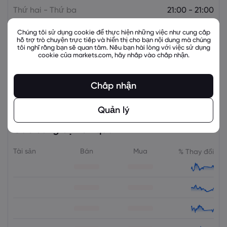
Thứ hai - Thứ ba
21:00 - 21:00
Chúng tôi sử dụng cookie để thực hiện những việc như cung cấp
Thứ ba - Thứ tư
21:00 - 21:00
hỗ trợ trò chuyện trực tiếp và hiển thị cho bạn nội dung mà chúng
tôi nghĩ rằng bạn sẽ quan tâm. Nếu bạn hài lòng với việc sử dụng
cookie của markets.com, hãy nhấp vào chấp nhận.
Thứ tư - Thứ năm
21:00 - 21:00
Thứ năm - Thứ sáu
21:00 - 21:00
Chấp nhận
Quản lý
Các công cụ liên quan
Tài sản
Bán
Mua
% Thay đổi