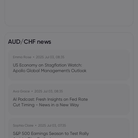
AUD/CHF news
Emma Rose
2025 Jul 03, 08:35
US Economy on Stagflation Watch:
Apollo Global Management's Outlook
Ava Grace
2025 Jul 03, 08:35
AI Podcast: Fresh Insights on Fed Rate
Cut Timing - News in a New Way
Sophia Claire
2025 Jul 03, 07:35
S&P 500 Earnings Season to Test Rally