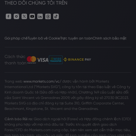
THEO DÕI CHÚNG TÔI TRÊN
Gói pháp chế
Tuyên bố về Cookie
Trực tuyến an toàn
Chính sách bảo mật
Cách thức
thanh toán
Trang web
www.markets.com/vc/
được vận hành bởi Markets
International Ltd (“Markets SVG”), công ty tồn tại theo Đạo luật về Công ty
Kinh doanh Quốc tế (Sửa đổi và Hợp nhất), Chương 149 của Luật sửa đổi
của Saint Vincent và Grenadines 2009, với giấy đăng ký số 27030 BC2023.
Markets SVG có địa chỉ đăng ký tại Suite 310, Griffith Corporate Center,
Beachmont, Kingstone, St. Vincent and the Grenadines.
Cảnh báo Rủi ro:
Giao dịch ngoại hối (Forex) và Hợp đồng chênh lệch (CFD)
không phù hợp với mọi nhà đầu tư. Trước khi quyết định giao dịch
Forex/CFD do Markets.com cung cấp, bạn nên xem xét cẩn thận mục tiêu,
tình hình tài chính, nhu cầu và mức độ kinh nghiệm của mình cũng như cân