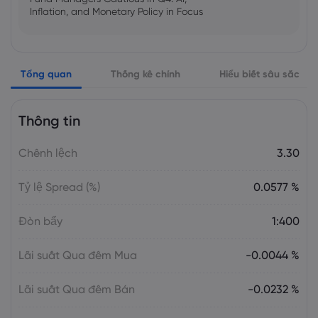
Inflation, and Monetary Policy in Focus
Emma Rose
2025 Oct 25, 00:00
Tổng quan
Thống kê chính
Hiểu biết sâu sắc
US Government Shutdown Threatens
October Inflation Data Release
Thông tin
Sophia Claire
2025 Oct 24, 00:00
Chênh lệch
3.30
US-EU Relations: Russia Sanctions Unite
Despite Trade Tensions
Tỷ lệ Spread (%)
0.0577 %
Emma Rose
2025 Oct 24, 00:00
Đòn bẩy
1:400
BOJ Warns of Japan Stock Market
Overheating, U.S. Trade Policy Risk
Lãi suất Qua đêm Mua
-0.0044 %
Lãi suất Qua đêm Bán
-0.0232 %