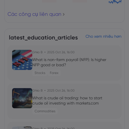
Các công cụ liên quan
latest_education_articles
Cho xem nhiều hơn
Ghko B
2025 Oct 26, 16:00
What is non-farm payroll (NFP): Is higher
NFP good or bad?
Stocks
Forex
Ghko B
2025 Oct 26, 16:00
What is crude oil trading: how to start
crude oil investing with markets.com
Commodities
Ghko B
2025 Oct 26, 16:00