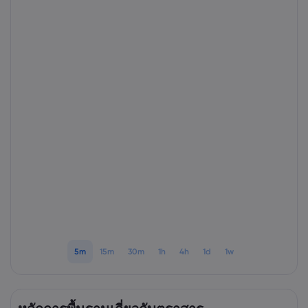
เกี่ยวกับ Markets.
ทำไมต้องเทรดกับ Ma
ความช่วยเหลือแล
ข้อเสนอทั่วโลก
คำถามที่พบบ่อย
ข้อมูลและความปล
กลุ่มของเรา
ศูนย์ช่วยเหลือ
ความปลอดภัยบนโล
เอกสารด้านกฎหม
รางวัลและสื่อ
ติดต่อฝ่ายสนับสนุน
การเปิดเผยข้อมูลคุกก
เอกสารด้านกฎหมา
เรื่องร้องเรียน
5m
15m
30m
1h
4h
1d
1w