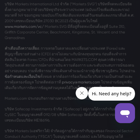
บริษัท Markets International Ltd จำกัด (“Markets SVG”) บริษัทที่จดทะเบียนจัด
ตั้งตามกฎหมายว่าด้วยบริษัทธุรกิจระหว่างประเทศ (ฉบับแก้ไขเพิ่มเติมและรวม)
หมวดที่ 149 ของกฎหมายฉบับแก้ไขเพิ่มเติมแห่งเซนต์วินเซนต์และเกรนาดีนส์ ค.ศ.
2009 เลขทะเบียนบริษัท 27030 BC2023 เป็นผู้ดูแลเว็บไซต์
www.markets.com/vc/
Markets SVG มีที่อยู่ที่จดทะเบียนตั้งอยู่ที่ Suite 310,
Griffith Corporate Center, Beachmont, Kingstone, St. Vincent and the
Grenadines
คำเตือนถึงความเสี่ยง:
การเทรดในตลาดแลกเปลี่ยนต่างประเทศ (Forex) และ
สัญญาซื้อขายส่วนต่าง (CFD) อาจไม่เหมาะกับนักลงทุนทุกคน ก่อนที่จะทำการ
ตัดสินใจเทรด Forex/CFDs ที่นำเสนอโดย MARKETS.COM คุณควรพิจารณา
วัตถุประสงค์ สถานการณ์ทางการเงิน ความต้องการ และระดับประสบการณ์ของตน
อย่างรอบคอบ รวมทั้งพิจารณาที่จะค้นหาคำแนะนำจากผู้เชี่ยวชาญอิสระ โปรดอ่าน
ข้อกำหนดและเงื่อนไข
ทั้งหมด หากต้องการร้องเรียนเกี่ยวกับความเป็นส่วนตัวและ
การคุ้มครองข้อมูล โปรดติดต่อเราที่
privacy@markets.com
โปรดอ่านข้อมูลเพิ่ม
เติมเกี่ยวกับการจัดการข้อมูลส่วนบุคคลได้ใน
นโยบายความเป็นส่วนตัว
ของเรา
Markets.com ประกอบกิจการผ่านทางบริษัทย่อยดังต่อไปนี้:
บริษัท Safecap Investments จำกัด (‘Safecap’) อยู่ภายใต้การกำกับดูแลของ
CySEC ใบอนุญาตเลขที่ 092/08 บริษัท Safecap จัดตั้งขึ้นในสาธารณรัฐไซปรัส์
เลขทะเบียนบริษัท ΗΕ186196.
บริษัท Markets (แอฟริกาใต้) จำกัดอยู่ภายใต้การกำกับดูแลของ Financial Sector
Conduct Authority (“FSCA”) ใบอนุญาตเลขที่ 46860 และได้รับอนุญาตให้