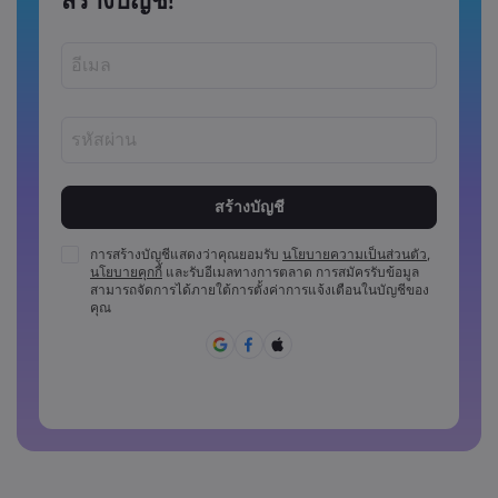
สร้างบัญชี!
รหัสผ่านต้องมีความยาวระหว่าง 8 ถึง 15 ตัว
รหัสผ่านต้องมีอักขระตัวเลขอย่างน้อย 1 ตัว
รหัสผ่านต้องมีตัวพิมพ์ใหญ่อย่างน้อย 1 ตัว
การสร้างบัญชีแสดงว่าคุณยอมรับ
นโยบายความเป็นส่วนตัว
,
นโยบายคุกกี้
และรับอีเมลทางการตลาด การสมัครรับข้อมูล
รหัสผ่านต้องมีตัวพิมพ์เล็กอย่างน้อย 1 ตัว
สามารถจัดการได้ภายใต้การตั้งค่าการแจ้งเตือนในบัญชีของ
รหัสผ่านจะต้องประกอบด้วย ~!@#£%^&amp;*()_-
คุณ
+=:;&lt;&lt;&gt;{{,[[]?,.
ไม่สามารถใช้รหัสผ่านที่คาดเดาง่าย
รหัสผ่านห้ามประกอบด้วยตัวอักษรที่ไม่ใช่ตัวอักษรละติน
รหัสผ่านห้ามประกอบด้วยช่องว่าง