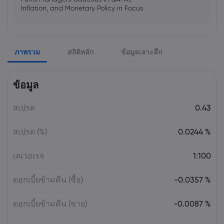
Inflation, and Monetary Policy in Focus
Emma Rose
2025 Oct 25, 00:00
ภาพรวม
สถิติหลัก
ข้อมูลเจาะลึก
US Government Shutdown Threatens
October Inflation Data Release
ข้อมูล
Sophia Claire
2025 Oct 24, 00:00
สเปรด
0.43
US-EU Relations: Russia Sanctions Unite
Despite Trade Tensions
สเปรด (%)
0.0244 %
Emma Rose
2025 Oct 24, 00:00
เลเวอเรจ
1:100
BOJ Warns of Japan Stock Market
Overheating, U.S. Trade Policy Risk
ดอกเบี้ยข้ามคืน (ซื้อ)
-0.0357 %
ดอกเบี้ยข้ามคืน (ขาย)
-0.0087 %