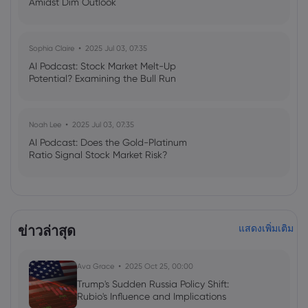
Amidst Dim Outlook
Sophia Claire
2025 Jul 03, 07:35
AI Podcast: Stock Market Melt-Up
Potential? Examining the Bull Run
Noah Lee
2025 Jul 03, 07:35
AI Podcast: Does the Gold-Platinum
Ratio Signal Stock Market Risk?
ข่าวล่าสุด
แสดงเพิ่มเติม
Ava Grace
2025 Oct 25, 00:00
Trump's Sudden Russia Policy Shift:
Rubio's Influence and Implications