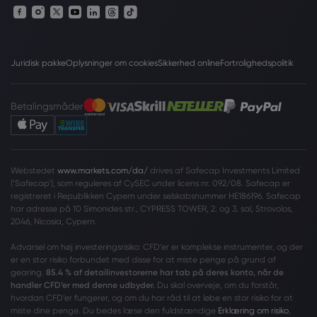
Juridisk pakke
Oplysninger om cookies
Sikkerhed online
Fortrolighedspolitik
Betalingsmåder
Webstedet
www.markets.com/da/
drives af Safecap Investments Limited
(‘Safecap’), som reguleres af CySEC under licens nr. 092/08. Safecap er
registreret i Republikken Cypern under selskabsnummer HE186196. Safecap
har adresse på 10 Simonides str., CYPRESS TOWER, 2. og 3. sal, Strovolos,
2046, Nicosia, Cypern.
Advarsel om høj investeringsrisiko: CFD’er er komplekse instrumenter, og der
er en stor risiko forbundet med disse for at miste penge på grund af
gearing.
85.4 % af detailinvestorerne har tab på deres konto, når de
handler CFD’er med denne udbyder.
Du skal overveje, om du forstår,
hvordan CFD’er fungerer, og om du har råd til at løbe en stor risiko for at
miste dine penge. Du bedes læse den fuldstændige
Erklæring om risiko
,