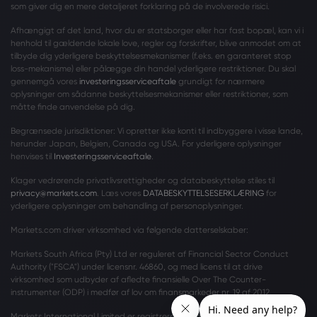
som giver dig en mere detaljeret forklaring på de involverede risici.
Afhængigt af det land, hvor du er statsborger eller har fast bopæl, kan vi i
henhold til gældende lokale love, regler og forskrifter, blive anmodet om at
tilbyde dig yderligere beskyttelsesmekanismer (f.eks. en garanteret stop
loss-mekanisme) eller pålægge din handel yderligere restriktioner. Du skal
gennemgå vores
investeringsserviceaftale
grundigt for nærmere
oplysninger om sådanne beskyttelsesmekanismer eller restriktioner, som
måtte finde anvendelse på dig.
Begrænsede jurisdiktioner: Vi opretter ikke konti til indbyggere i visse lande,
herunder Japan, Belgien, Canada og USA. For yderligere oplysninger
henvises til
Investeringsserviceaftale
.
Klager vedrørende privatlivsrettigheder og databeskyttelse stiles til
privacy@markets.com
. Læs vores
DATABESKYTTELSESERKLÆRING
for
yderligere oplysninger om behandling af personoplysninger.
Markets.com driver virksomhed via følgende datterselskaber:
Markets South Africa (Pty) Ltd er reguleret af Financial Sector Conduct
Authority ("FSCA") under licensnr. 46860, og med licens til at drive
virksomhed som udbyder af afledte finansielle Over The Counter-
instrumenter (ODP) i medfør af lov om finansmarkeder nr. 19 af 2012.
Markets International Limited er registreret i Saint Vincent og Grenadinerne