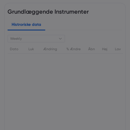
Grundlæggende Instrumenter
Histroriske data
Weekly
Dato
Luk
Ændring
% Ændre
Åbn
Høj
Lav