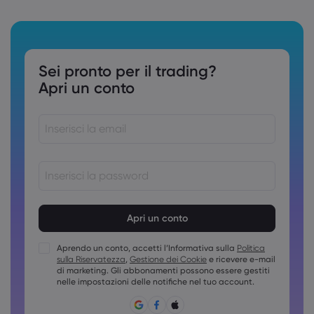
Sei pronto per il trading?
Apri un conto
Le password devono essere comprese tra 8 e 15 caratteri
Le password devono contenere almeno 1 carattere
numerico
Aprendo un conto, accetti l’Informativa sulla
Politica
Le password devono contenere almeno una maiuscola
sulla Riservatezza
,
Gestione dei Cookie
e ricevere e-mail
Le password devono contenere almeno una minuscola
di marketing. Gli abbonamenti possono essere gestiti
nelle impostazioni delle notifiche nel tuo account.
La password deve contenere ~!@#£%^&amp;*()_-
+=:;&lt;&gt;{,[]?,.
Non è possibile usare password comuni