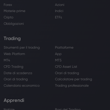
Forex
Azioni
Materie prime
Indici
Cripto
ETFs
Obbligazioni
Trading
Strumenti per il trading
Piattaforme
Web Platform
App
MT4
MT5
CFD Trading
CFD Asset List
Date di scadenza
Orari di trading
Orari di trading
Calcolatore per trading
Calendario economico
Trading professionale
Apprendi
Notizie
Basi del Trading