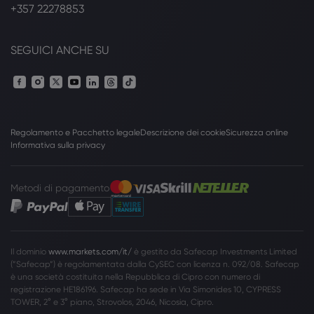
+357 22278853
SEGUICI ANCHE SU
Regolamento e Pacchetto legale
Descrizione dei cookie
Sicurezza online
Informativa sulla privacy
Metodi di pagamento
Il dominio
www.markets.com/it/
è gestito da Safecap Investments Limited
(”Safecap”) è regolamentata dalla CySEC con licenza n. 092/08. Safecap
è una società costituita nella Repubblica di Cipro con numero di
registrazione HE186196. Safecap ha sede in Via Simonides 10, CYPRESS
TOWER, 2° e 3° piano, Strovolos, 2046, Nicosia, Cipro.