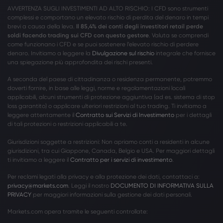
AVVERTENZA SUGLI INVESTIMENTI AD ALTO RISCHIO: I CFD sono strumenti
complessi e comportano un elevato rischio di perdita del denaro in tempi
brevi a causa della leva.
Il 85,4% dei conti degli investitori retail perde
soldi facendo trading sui CFD con questo gestore
. Valuta se comprendi
come funzionano i CFD e se puoi sostenere l’elevato rischio di perdere
denaro. Invitiamo a leggere la
Divulgazione sul rischio
integrale che fornisce
una spiegazione più approfondita dei rischi presenti.
A seconda del paese di cittadinanza o residenza permanente, potremmo
doverti fornire, in base alle leggi, norme e regolamentazioni locali
applicabili, alcuni strumenti di protezione aggiuntiva (ad es. sistema di stop
loss garantito) o applicare ulteriori restrizioni al tuo trading. Ti invitiamo a
leggere attentamente il
Contratto sui Servizi di Investimento
per i dettagli
di tali protezioni o restrizioni applicabili a te.
Giurisdizioni soggette a restrizioni: Non apriamo conti a residenti in alcune
giurisdizioni, tra cui Giappone, Canada, Belgio e USA. Per maggiori dettagli
ti invitiamo a leggere il
Contratto per i servizi di investimento
.
Per reclami legati alla privacy e alla protezione dei dati, contattaci a:
privacy@markets.com
. Leggi il nostro
DOCUMENTO DI INFORMATIVA SULLA
PRIVACY
per maggiori informazioni sulla gestione dei dati personali.
Markets.com opera tramite le seguenti controllate: