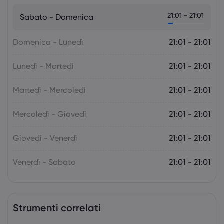
La prossima settimana: l'attenzione
21:01 - 21:01
Sabato - Domenica
della politica monetaria si sposta sulla
RBA e sulla RBNZ
Forex
Indici
Domenica - Lunedì
21:01 - 21:01
Lunedì - Martedì
21:01 - 21:01
Martedì - Mercoledì
21:01 - 21:01
Mercoledì - Giovedi
21:01 - 21:01
Giovedi - Venerdì
21:01 - 21:01
Venerdì - Sabato
21:01 - 21:01
Strumenti correlati