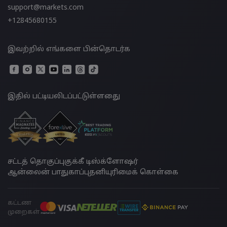
support@markets.com
+12845680155
இவற்றில் எங்களை பின்தொடர்க
இதில் பட்டியலிடப்பட்டுள்ளதுை
சட்டத் தொகுப்பு
குக்கீ டிஸ்க்ளோஷர்
ஆன்லைன் பாதுகாப்பு
தனியுரிமைக் கொள்கை
கட்டண
முறைகள்