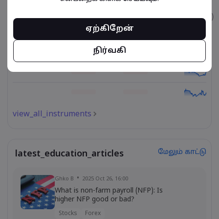
உடைமை
விற்பனை
வாங்குதல்
கட்டணம் (%)
ஏற்கிறேன்
நிர்வகி
view_all_instruments
மேலும் காட்டு
latest_education_articles
Ghko B
2025 Oct 26, 16:00
What is non-farm payroll (NFP): Is
higher NFP good or bad?
Stocks
Forex