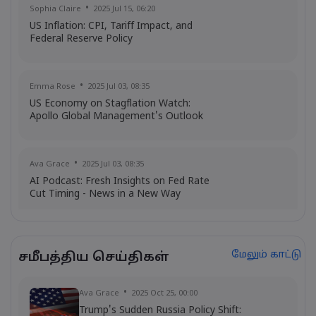
Sophia Claire
2025 Jul 15, 06:20
US Inflation: CPI, Tariff Impact, and
Federal Reserve Policy
Emma Rose
2025 Jul 03, 08:35
US Economy on Stagflation Watch:
Apollo Global Management's Outlook
Ava Grace
2025 Jul 03, 08:35
AI Podcast: Fresh Insights on Fed Rate
Cut Timing - News in a New Way
Ghko B
2025 Jun 09, 16:00
மேலும் காட்டு
சமீபத்திய செய்திகள்
Most Active Japanese Stocks: SONY,
TAK, HMC, Toyota Motor, TOELY
Stocks
Ava Grace
2025 Oct 25, 00:00
Trump's Sudden Russia Policy Shift: