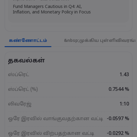
Fund Managers Cautious in Q4: AI,
Inflation, and Monetary Policy in Focus
Emma Rose
2025 Oct 25, 00:00
US Government Shutdown Threatens
கண்ணோட்டம்
&nbsp;முக்கிய புள்ளிவிவரங்
October Inflation Data Release
தகவல்கள்
Sophia Claire
2025 Oct 24, 00:00
US-EU Relations: Russia Sanctions Unite
ஸ்ப்ரெட்
1.43
Despite Trade Tensions
ஸ்ப்ரெட் (%)
0.7544 %
Emma Rose
2025 Oct 24, 00:00
லிவரேஜ்
1:10
BOJ Warns of Japan Stock Market
Overheating, U.S. Trade Policy Risk
ஒரே இரவில் வாங்குவதற்கான வட்டி
-0.0597 %
ஒரே இரவில் விற்பதற்கான வட்டி
-0.0292 %