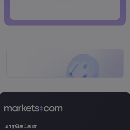
கடவுச்சொல்லைப் பொது இடங்களில்
பயன்படுத்தக் கூடாது
Password cannot contain non-latin characters
Passwords cannot contain spaces
மார்கெட்கள்