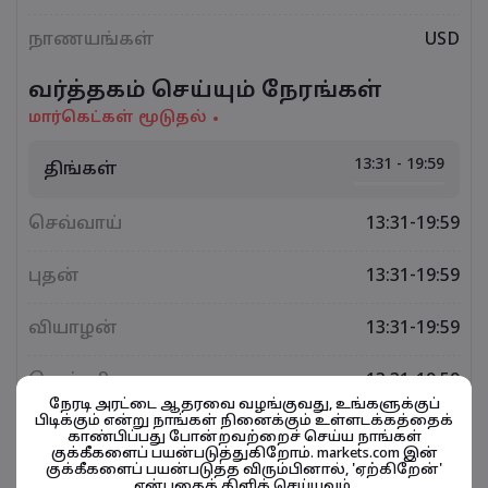
நாணயங்கள்
USD
வர்த்தகம் செய்யும் நேரங்கள்
மார்கெட்கள் மூடுதல்
13:31 - 19:59
திங்கள்
செவ்வாய்
13:31-19:59
புதன்
13:31-19:59
வியாழன்
13:31-19:59
வெள்ளி
13:31-19:59
நேரடி அரட்டை ஆதரவை வழங்குவது, உங்களுக்குப்
பிடிக்கும் என்று நாங்கள் நினைக்கும் உள்ளடக்கத்தைக்
காண்பிப்பது போன்றவற்றைச் செய்ய நாங்கள்
குக்கீகளைப் பயன்படுத்துகிறோம். markets.com இன்
குக்கீகளைப் பயன்படுத்த விரும்பினால், 'ஏற்கிறேன்'
நிதிசார் கருவிகள் தொடர்பானவை
என்பதைக் கிளிக் செய்யவும்.