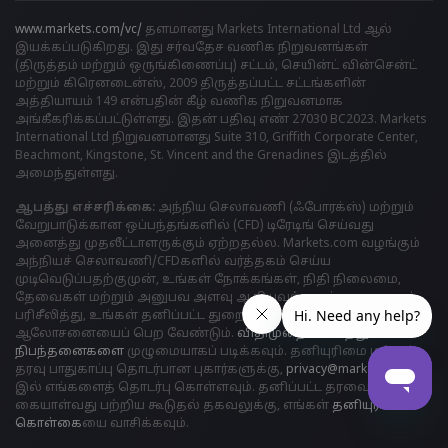
www.markets.com/vc/
தளமானது Markets International Ltd ஆல்
இயக்கப்படுகிறது. இது சர்வதேச வணிக நிறுவனங்கள்
(திருத்தம் மற்றும் ஒருங்கிணைப்பு) சட்டம், செயின்ட் வின்சென்ட்
மற்றும் கிரெனடைன்ஸ், 2009 திருத்தப்பட்ட சட்டங்களின்
அத்தியாயம் 149 என்பதின் கீழ் வணிக நிறுவனமாக
அங்கீகரிக்கப்பட்டுள்ளது. இதன் பதிவு எண் 27030 BC2023. Markets
International Ltd நிறுவனமானது Suite 310, Griffith Corporate Center,
Beachmont, Kingstone, St. Vincent and the Grenadines இடத்தில்
அமைந்துள்ளது.
ஆபத்து எச்சரிக்கை:
அந்நிய செலாவணி (ஃபோரக்ஸ்) மற்றும்
வேறுபாடுக்கான ஒப்பந்தங்களில் (CFD) டிரேடிங் செய்வது
அனைத்து முதலீட்டாளருக்கும் ஏற்றதல்ல. Markets.com வழங்கும்
அந்நியச் செலாவணி/CFDகளில் வர்த்தகம் செய்ய
முடிவெடுப்பதற்குமுன், உங்கள் நோக்கங்கள், நிதி நிலைமை,
தேவைகள் மற்றும் அனுபவ அளவு ஆகியவற்றைக் கவனமாகப்
பரிசீலித்து, உங்கள் தனிப்பட்ட துறைசார் நிபுணரின்
ஆலோசனையைப் பெற வேண்டும்.
விதிமுறைகள் மற்றும்
நிபந்தனைகளை
முழுமையாகப் படிக்கவும். தனியுரிமை மற்றும்
தரவு பாதுகாப்பு தொடர்பான புகார்களுக்கு,
privacy@markets.com
இல் எங்களைத் தொடர்பு கொள்ளவும். தனிப்பட்ட தரவைக்
கையாள்வது பற்றிய கூடுதல் தகவலுக்கு, எங்கள்
தனியுரிமைக்
கொள்க
ையை வாசிக்கவும்.