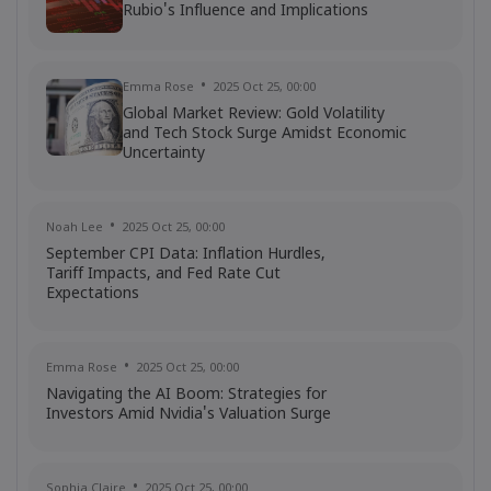
Rubio's Influence and Implications
Frances Wang
2025 மே 28, 16:00
Joby Stock Is Climbing Today: what’s
going on with Joby Aviation?
Emma Rose
2025 Oct 25, 00:00
Stocks
Global Market Review: Gold Volatility
and Tech Stock Surge Amidst Economic
Uncertainty
Noah Lee
2025 Oct 25, 00:00
September CPI Data: Inflation Hurdles,
Tariff Impacts, and Fed Rate Cut
Expectations
Emma Rose
2025 Oct 25, 00:00
Navigating the AI Boom: Strategies for
Investors Amid Nvidia's Valuation Surge
Sophia Claire
2025 Oct 25, 00:00