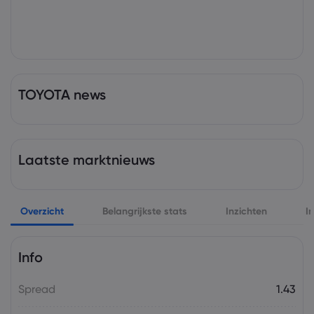
TOYOTA news
Laatste marktnieuws
Overzicht
Belangrijkste stats
Inzichten
I
Info
Spread
1.43