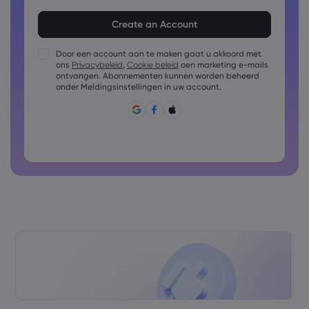
Het wachtwoord moet uit 8 tot 15 tekens bestaan
Het wachtwoord moet ten minste 1 cijfer bevatten
Het wachtwoord moet ten minste 1 hoofdletter bevatten
Door een account aan te maken gaat u akkoord met
ons
Privacybeleid
,
Cookie beleid
oen marketing e-mails
Het wachtwoord moet ten minste 1 kleine letter bevatten
ontvangen. Abonnementen kunnen worden beheerd
Wachtwoord mag bestaan uit: ~!@#£%^&amp;*()_-
onder Meldingsinstellingen in uw account.
+=:;&lt;&gt;{,[]?,.
Wachtwoord mag niet vaak gebruikt zijn
Wachtwoord mag alleen Latijnse tekens bevatten
Wachtwoorden mogen geen spaties bevatten