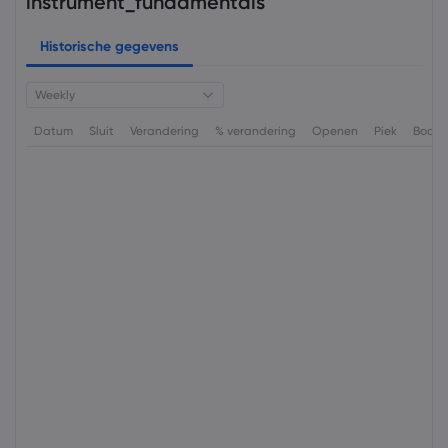
instrument_fundamentals
Historische gegevens
Weekly
Datum
Sluit
Verandering
% verandering
Openen
Piek
Bode