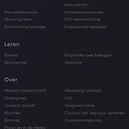
instrumenten
Handelsinformatie
Handelsvoorwaarden
Openingstijden
CFD-rekenmachine
Economische kalender
Professioneel handelen
Leren
Nieuws
Beginselen over beleggen
Woordenlijst
Webinars
Over
Waarom markets.com?
Wereldwijd aanbod
Onze groep
FAQ
Juridisch pakket
Veiligheid online
Klachten
Contact met helpdesk opnemen
Sitemap
Cookiekennisgeving
Prijzen en in de media