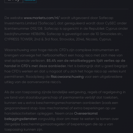
De website
www.markets.com/nl/
wordt uitgevoerd door Safecap
Investments Limited ('Safecap'), dat gereguleerd wordt door CySEC onder
licentienummer 092/08. Safecap is opgericht in de Republiek Cyprus onder
bedrijfsnummer HE186196. Safecap is gevestigd aan de 10 Simonides str.,
CYPRESS TOWER, 2nd & 3rd floor, Strovolos, 2046, Nicosia, Cyprus.
Waarschuwing voor hoge risico’s: CFD's zijn complexe instrumenten en
brengen vanwege het hefboomeffect een hoog risico met zich mee van
snel oplopende verliezen.
85.4% van de retailbeleggers lijdt verlies op de
handel in CFD's met deze aanbieder.
Het is belangrijk dat u goed begrijpt
hoe CFD's werken en dat u nagaat of u zich het hoge risico op verlies kunt
permitteren. Raadpleeg de
Risicowaarschuwing
voor een uitgebreidere
uitleg van de aanverwante risico's.
Als de van toepassing zijnde landelijke wetgeving, regels of regelgeving in
uw land van staatsburgerschap of permanente verblijf dat toelaten,
kunnen we u extra beschermingsmechanismen aanbieden (zoals een
gegarandeerd stop-loss-mechanisme) of extra beperkingen op uw
handelsactiviteiten opleggen. Neem onze
Overeenkomst
beleggingsdiensten
zorgvuldig door om meer te weten te komen over
dergelijke beschermingsmaatregelen of beperkingen die op u van
toepassing kunnen zijn.