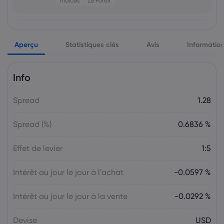
Indices
Le Forex
Markets.com Support Team
2025 Jul 26, 21:00
Aperçu
Semaine à venir : Les décisions sur les
Statistiques clés
Avis
Informatio
taux d'intérêt de la Fed, de la BoC et de
la BoJ en ligne de mire
Info
Le Forex
Indices
Spread
1.28
Markets.com Support Team
2025 Jul 19, 21:00
La semaine à venir : Élections au Japon,
Spread (%)
0.6836 %
décision sur les taux d'intérêt de la BCE,
discours de M. Powell
Effet de levier
1:5
Le Forex
Indices
Intérêt au jour le jour à l’achat
-0.0597 %
Markets.com Support Team
2025 Jul 12, 21:00
Semaine à venir : Les données sur
Intérêt au jour le jour à la vente
-0.0292 %
l’inflation aux États-Unis, au Canada et
au Royaume-Uni occupent le devant de
Devise
USD
la scène