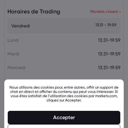
Le Forex
Indices
Horaires de Trading
Markets closed
Markets.com Support Team
2025 Jul 05, 21:00
13:31 - 19:59
Vendredi
La semaine à venir : l'attention se tourne
vers la politique monétaire de la RBA et
de la RBNZ
Lundi
13:31-19:59
Le Forex
Indices
Mardi
13:31-19:59
Mercredi
13:31-19:59
Jeudi
13:31-19:59
Nous utilisons des cookies pour, entre autres, offrir un support de
chat en direct et afficher du contenu qui peut vous intéresser. Si
vous êtes satisfait de l’utilisation des cookies par markets.com,
cliquez sur Accepter.
Instruments connexes
Accepter
Actif
Vendre
Acheter
% Variation