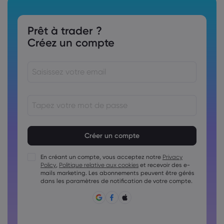
Prêt à trader ?
Créez un compte
Le mot de passe doit comporter entre 8 et
15&nbsp;caractères
Le mot de passe doit contenir au moins 1 caractère
numérique
En créant un compte, vous acceptez notre
Privacy
Policy
,
Politique relative aux cookies
et recevoir des e-
Le mot de passe doit contenir au moins 1 lettre majuscule.
mails marketing. Les abonnements peuvent être gérés
Le mot de passe doit contenir au moins 1 lettre minuscule
dans les paramètres de notification de votre compte.
Le mot de passe doit contenir ~!@#£%^&amp;*()_-
+=:;&lt;&gt;{,[] ?,.
Le mot de passe ne doit pas être un mot de passe
courant.