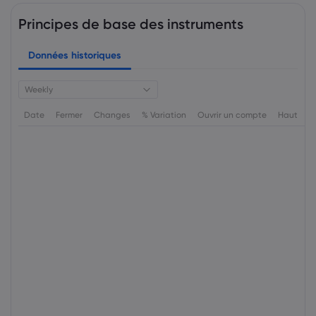
Principes de base des instruments
Données historiques
Weekly
Date
Fermer
Changes
% Variation
Ouvrir un compte
Haut
B